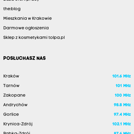
the:blog
Mieszkania w Krakowie
Darmowe ogłoszenia
Sklep z kosmetykami tolpa.pl
POSŁUCHASZ NAS
Kraków
101.6 MHz
Tarnów
101 MHz
Zakopane
100 MHz
Andrychów
98.8 MHz
Gorlice
97.4 MHz
Krynica-Zdrój
102.1 MHz
Rabka-Zdrój
87.6 MHz