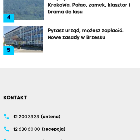
Krakowa. Pałac, zamek, klasztor i
brama do lasu
4
Pytasz urząd, możesz zapłacić.
Nowe zasady w Brzesku
5
KONTAKT
phone
12 200 33 33
(antena)
phone
12 630 60 00
(recepcja)