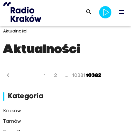
search
menu
Aktualności
Aktualności
chevron_left
1
2
10381
10382
...
Kategoria
Kraków
Tarnów