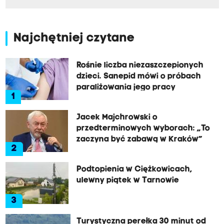
Najchętniej czytane
Rośnie liczba niezaszczepionych
dzieci. Sanepid mówi o próbach
paraliżowania jego pracy
1
Jacek Majchrowski o
przedterminowych wyborach: „To
zaczyna być zabawą w Kraków”
2
Podtopienia w Ciężkowicach,
ulewny piątek w Tarnowie
3
Turystyczna perełka 30 minut od