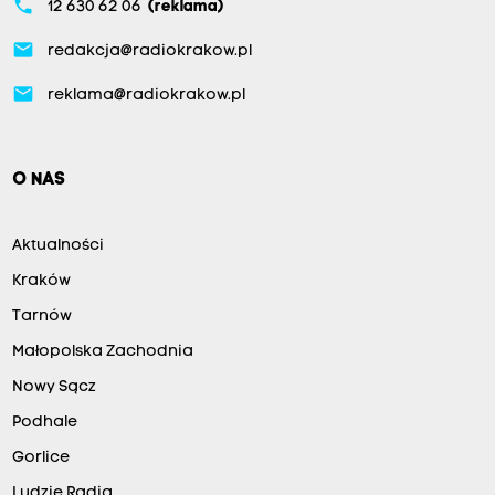
phone
12 630 62 06
(reklama)
email
redakcja@radiokrakow.pl
email
reklama@radiokrakow.pl
O NAS
Aktualności
Kraków
Tarnów
Małopolska Zachodnia
Nowy Sącz
Podhale
Gorlice
Ludzie Radia