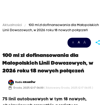
Aktualności
100 ml zł dofinansowania dla Małopolskich
Linii Dowozowych, w 2026 roku 18 nowych połączeń
share
A
A
A
100 ml zł dofinansowania dla
Małopolskich Linii Dowozowych, w
2026 roku 18 nowych połączeń
Radio
KRAKÓW
date_range
Środa, 2025.12.17 06:00
( Edytowany Środa, 2025.12.17 06:05 )
75 linii autobusowych w tym 18 nowych,