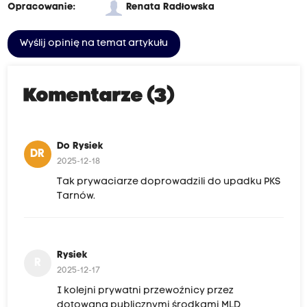
Opracowanie:
Renata Radłowska
Wyślij opinię na temat artykułu
Komentarze (3)
Do Rysiek
DR
2025-12-18
Tak prywaciarze doprowadzili do upadku PKS
Tarnów.
Rysiek
R
2025-12-17
I kolejni prywatni przewoźnicy przez
dotowaną publicznymi środkami MLD