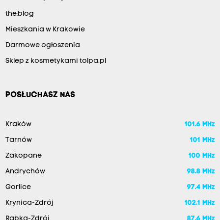
the:blog
Mieszkania w Krakowie
Darmowe ogłoszenia
Sklep z kosmetykami tolpa.pl
POSŁUCHASZ NAS
Kraków
101.6 MHz
Tarnów
101 MHz
Zakopane
100 MHz
Andrychów
98.8 MHz
Gorlice
97.4 MHz
Krynica-Zdrój
102.1 MHz
Rabka-Zdrój
87.6 MHz