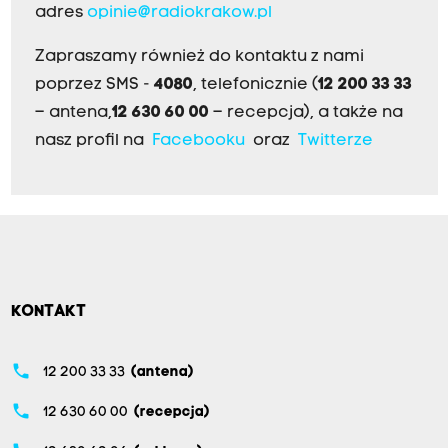
adres
opinie@radiokrakow.pl
Zapraszamy również do kontaktu z nami
poprzez SMS -
4080
, telefonicznie (
12 200 33 33
– antena,
12 630 60 00
– recepcja), a także na
nasz profil na
Facebooku
oraz
Twitterze
KONTAKT
phone
12 200 33 33
(antena)
phone
12 630 60 00
(recepcja)