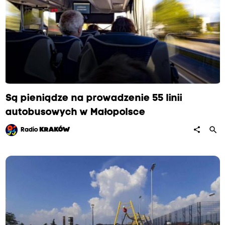
Są pieniądze na prowadzenie 55 linii
autobusowych w Małopolsce
search
share
Radio
KRAKÓW