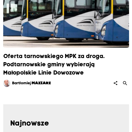
Oferta tarnowskiego MPK za droga.
Podtarnowskie gminy wybierają
Małopolskie Linie Dowozowe
search
share
Bartłomiej
MAZIARZ
Najnowsze