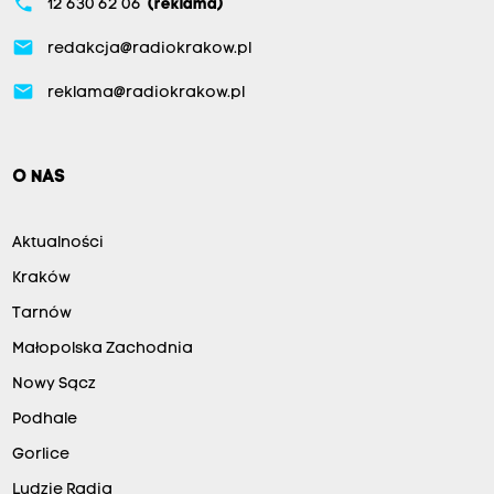
phone
12 630 62 06
(reklama)
email
redakcja@radiokrakow.pl
email
reklama@radiokrakow.pl
O NAS
Aktualności
Kraków
Tarnów
Małopolska Zachodnia
Nowy Sącz
Podhale
Gorlice
Ludzie Radia