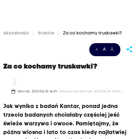
Aktualności
Kraków
Za co kochamy truskawki?
share
A
A
A
Za co kochamy truskawki?
date_range
Wtorek, 2021.06.15 16:41
( Edytowany Wtorek, 2021.06.15 16:53 )
Jak wynika z badań Kantar, ponad jedna
trzecia badanych chciałaby częściej jeść
świeże warzywa i owoce. Pamiętajmy, że
późna wiosna i lato to czas kiedy najłatwiej