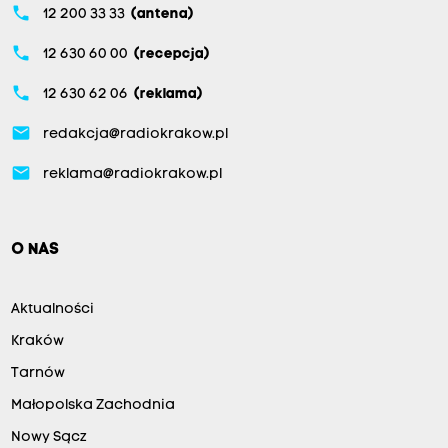
phone
12 200 33 33
(antena)
phone
12 630 60 00
(recepcja)
phone
12 630 62 06
(reklama)
email
redakcja@radiokrakow.pl
email
reklama@radiokrakow.pl
O NAS
Aktualności
Kraków
Tarnów
Małopolska Zachodnia
Nowy Sącz