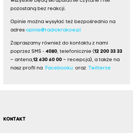
Wszystkie będą skrupulatnie czytane i nie
pozostaną bez reakcji.
Opinie można wysyłać też bezpośrednio na
adres
opinie@radiokrakow.pl
Zapraszamy również do kontaktu z nami
poprzez SMS -
4080
, telefonicznie (
12 200 33 33
– antena,
12 630 60 00
– recepcja), a także na
nasz profil na
Facebooku
oraz
Twitterze
KONTAKT