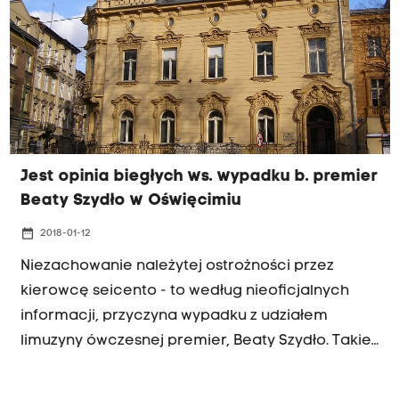
Jest opinia biegłych ws. wypadku b. premier
Beaty Szydło w Oświęcimiu
date_range
2018-01-12
Niezachowanie należytej ostrożności przez
kierowcę seicento - to według nieoficjalnych
informacji, przyczyna wypadku z udziałem
limuzyny ówczesnej premier, Beaty Szydło. Takie
mają być wnioski z opinii biegłych z
krakowskiego Instytutu im. prof. Sehna. Eksperci