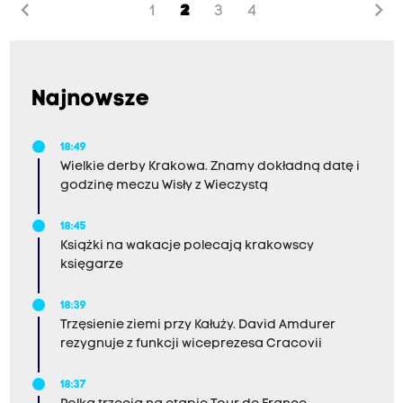
chevron_left
chevron_right
1
2
3
4
przygotowali dokumenty na podstawie
rekonstrukcji przebiegu wypadku.
Najnowsze
18:49
Wielkie derby Krakowa. Znamy dokładną datę i
godzinę meczu Wisły z Wieczystą
18:45
Książki na wakacje polecają krakowscy
księgarze
18:39
Trzęsienie ziemi przy Kałuży. David Amdurer
rezygnuje z funkcji wiceprezesa Cracovii
18:37