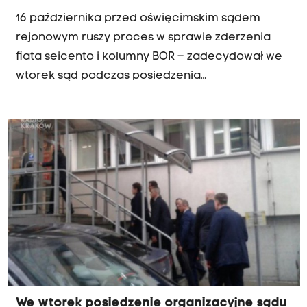
16 października przed oświęcimskim sądem
rejonowym ruszy proces w sprawie zderzenia
fiata seicento i kolumny BOR – zadecydował we
wtorek sąd podczas posiedzenia
organizacyjnego, w którym uczestniczył m.in.
Sebastian K., oskarżony o spowodowanie
wypadku. Posiedzenie sądu odbyło się za
zamkniętymi drzwiami. Oprócz oskarżonego
uczestniczył w nim jego obrońca mec. Władysław
Pociej, a także prokurator okręgowy z Krakowa
Rafał Babiński.
We wtorek posiedzenie organizacyjne sądu