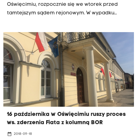
Oświęcimiu, rozpocznie się we wtorek przed
tamtejszym sądem rejonowym. W wypadku
poszkodowana została m.in. ówczesna premier
Beata Szydło. Przed sądem stanie Sebastian K.,
który prowadził Seicento. Prokuratura oskarżyła
go o spowodowanie wypadku. Mężczyzna nie
przyznaje się do winy. PAP dowiedziała się w
sądzie, że na wtorkową rozprawę wezwane
zostały tylko strony.
16 października w Oświęcimiu ruszy proces
ws. zderzenia Fiata z kolumną BOR
date_range
2018-09-18