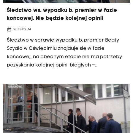
Śledztwo ws. wypadku b. premier w fazie
końcowej. Nie będzie kolejnej opinii
date_range
2018-02-14
Śledztwo w sprawie wypadku b. premier Beaty
Szydło w Oświęcimiu znajduje się w fazie
końcowej, na obecnym etapie nie ma potrzeby
pozyskania kolejnej opinii biegłych –
poinformowała we wtorek PAP Prokuratura
Okręgowa w Krakowie w odpowiedzi na pytania
PAP dotyczące etapu postępowania. W śledztwie
zachodzi jedynie konieczność odniesienia się
biegłych z Instytutu Ekspertyz Sądowych w
Krakowie do materiałów nadesłanych przez
biegłych niemieckich – podała prokuratura.