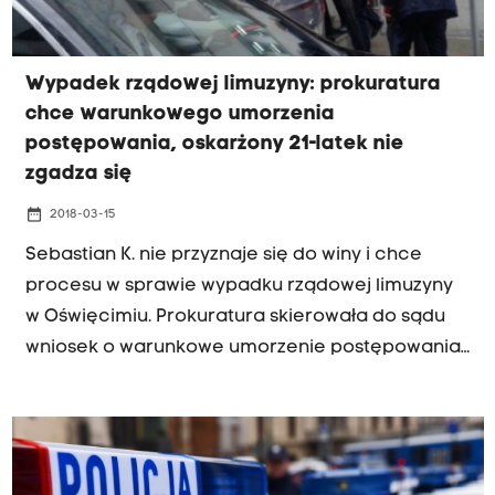
Wypadek rządowej limuzyny: prokuratura
chce warunkowego umorzenia
postępowania, oskarżony 21-latek nie
zgadza się
date_range
2018-03-15
Sebastian K. nie przyznaje się do winy i chce
procesu w sprawie wypadku rządowej limuzyny
w Oświęcimiu. Prokuratura skierowała do sądu
wniosek o warunkowe umorzenie postępowania.
Prokuratorzy nie zdecydowali się skierować do
sądu aktu oskarżenia przeciwko 21-latkowi
podejrzanemu o spowodowanie wypadku.
Zamiast tego chcą warunkowego umorzenia na