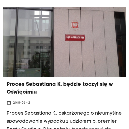
Krakowie Rafał Babiński.
Proces Sebastiana K. będzie toczył się w
Oświęcimiu
date_range
2018-06-12
Proces Sebastiana K., oskarżonego o nieumyślne
spowodowanie wypadku z udziałem b. premier