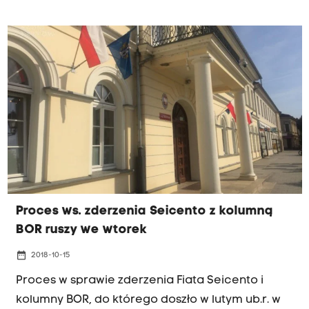
rozpoczął się we wtorek w Sądzie Rejonowym w
Oświęcimiu. Mężczyzna nie przyznaje się do winy.
Proces ws. zderzenia Seicento z kolumną
BOR ruszy we wtorek
date_range
2018-10-15
Proces w sprawie zderzenia Fiata Seicento i
kolumny BOR, do którego doszło w lutym ub.r. w