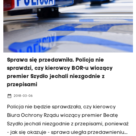
okres próby i wpłacenia nawiązki na rzecz
fundacji wspierającej ofiary wypadków. Nie
zgadza się jednak na to sam podejrzany.
Sprawa się przedawniła. Policja nie
sprawdzi, czy kierowcy BOR-u wiozący
premier Szydło jechali niezgodnie z
przepisami
date_range
2018-03-06
Policja nie będzie sprawdzała, czy kierowcy
Biura Ochrony Rządu wiozący premier Beatę
Szydło jechali niezgodnie z przepisami, ponieważ
- jak się okazuje - sprawa uległa przedawnieniu.