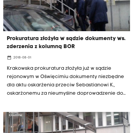
Prokuratura złożyła w sądzie dokumenty ws.
zderzenia z kolumną BOR
date_range
2018-08-01
Krakowska prokuratura złożyła już w sądzie
rejonowym w Oświęcimiu dokumenty niezbędne
dla aktu oskarżenia przeciw Sebastianowi K.,
oskarżonemu za nieumyślne doprowadzenie do
zderzenia jego auta z kolumną BOR –
dowiedziała się w środę PAP w prokuraturze.