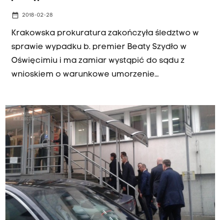
date_range
2018-02-28
Krakowska prokuratura zakończyła śledztwo w
sprawie wypadku b. premier Beaty Szydło w
Oświęcimiu i ma zamiar wystąpić do sądu z
wnioskiem o warunkowe umorzenie
postępowania – ustaliła w środę PAP w
prokuraturze.