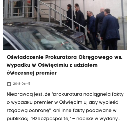
Oświadczenie Prokuratora Okręgowego ws.
wypadku w Oświęcimiu z udziałem
ówczesnej premier
date_range
2018-06-15
Nieprawdą jest, że "prokuratura naciągnęła fakty
o wypadku premier w Oświęcimiu, aby wybielić
rządową ochronę", ani inne fakty podawane w
publikacji "Rzeczpospolitej" – napisał w wydanym
w piątek oświadczeniu prokurator okręgowy w