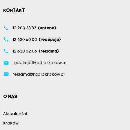
KONTAKT
phone
12 200 33 33
(antena)
phone
12 630 60 00
(recepcja)
phone
12 630 62 06
(reklama)
email
redakcja@radiokrakow.pl
email
reklama@radiokrakow.pl
O NAS
Aktualności
Kraków