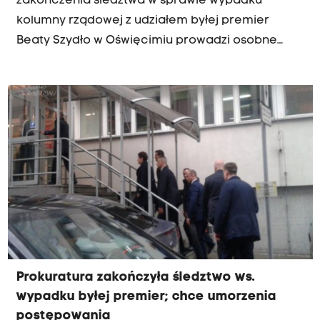
zakończenia śledztwa w sprawie wypadku
kolumny rządowej z udziałem byłej premier
Beaty Szydło w Oświęcimiu prowadzi osobne
postępowanie dotyczące sposobu jazdy
funkcjonariuszy BOR – poinformowała w
poniedziałek PAP krakowska Prokuratura
Okręgowa.
Prokuratura zakończyła śledztwo ws.
wypadku byłej premier; chce umorzenia
postępowania