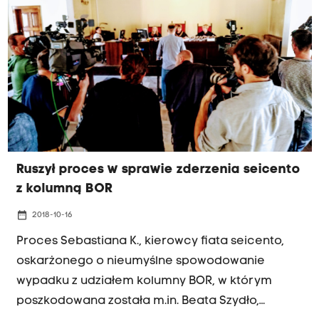
stawił się, wobec tego zarządzono przerwę do
godz. 11.15. Do wypadku doszło 10 lutego 2017 r. w
Oświęcimiu.
Ruszył proces w sprawie zderzenia seicento
z kolumną BOR
date_range
2018-10-16
Proces Sebastiana K., kierowcy fiata seicento,
oskarżonego o nieumyślne spowodowanie
wypadku z udziałem kolumny BOR, w którym
poszkodowana została m.in. Beata Szydło,