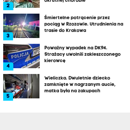
okrutnej chorobie
2
Śmiertelne potrącenie przez
pociąg w Rzozowie. Utrudnienia na
trasie do Krakowa
3
Poważny wypadek na DK94.
Strażacy uwolnili zakleszczonego
kierowcę
4
Wieliczka. Dwuletnie dziecko
zamknięte w nagrzanym aucie,
matka była na zakupach
5