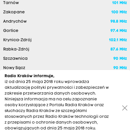
Tarnów
101 MHz
Zakopane
100 MHz
Andrychów
98.8 MHz
Gorlice
97.4 MHz
Krynica-Zdrój
102.1 MHz
Rabka-Zdrój
87.6 MHz
Szczawnica
90 MHz
Nowy Sącz
90 MHz
Radio Kraków informuje,
iż od dnia 25 maja 2018 roku wprowadza
aktualizację polityki prywatności i zabezpieczeń w
zakresie przetwarzania danych osobowych.
Niniejsza informacja ma na celu zapoznanie
osoby korzystające z Portalu Radia Kraków oraz
słuchaczy Radia Kraków ze szczegółami
stosowanych przez Radio Kraków technologii oraz
RADIO KRAKÓW SA. Aleja Juliusza Słowackiego 22, 30-007
z przepisami o ochronie danych osobowych,
Kraków
obowiązujących od dnia 25 maja 2018 roku.