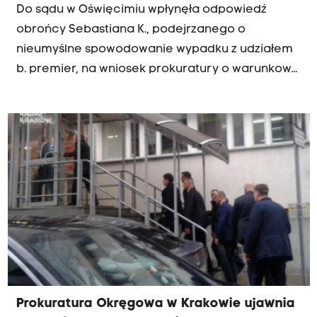
Do sądu w Oświęcimiu wpłynęła odpowiedź
obrońcy Sebastiana K., podejrzanego o
nieumyślne spowodowanie wypadku z udziałem
b. premier, na wniosek prokuratury o warunkowe
umorzenie postępowania – poinformowała w
środę PAP Grażyna Rokita z biura prasowego
Sądu Okręgowego w Krakowie. Sąd nie udziela
informacji na temat treści odpowiedzi i nie
podjął jeszcze w sprawie żadnych decyzji.
Prokuratura Okręgowa w Krakowie ujawnia