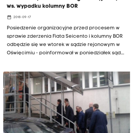
ws. wypadku kolumny BOR
date_range
2018-09-17
Posiedzenie organizacyjne przed procesem w
sprawie zderzenia Fiata Seicento i kolumny BOR
odbędzie się we wtorek w sądzie rejonowym w
Oświęcimiu - poinformował w poniedziałek sąd.
Podczas niego prawdopodobnie zostanie
wyznaczony termin pierwszej rozprawy. Do
wypadku doszło 10 lutego 2017 r. w Oświęcimiu.
Poszkodowana została w nim ówczesna premier
Beata Szydło. O jego nieumyślne spowodowanie
prokuratura oskarżyła 21-letniego Sebastiana K.,
który prowadził Fiata.