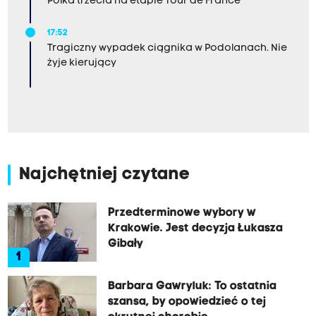
Polka trzecia na etapie Tour de France
17:52
Tragiczny wypadek ciągnika w Podolanach. Nie
żyje kierujący
Najchętniej czytane
Przedterminowe wybory w
Krakowie. Jest decyzja Łukasza
Gibały
1
Barbara Gawryluk: To ostatnia
szansa, by opowiedzieć o tej