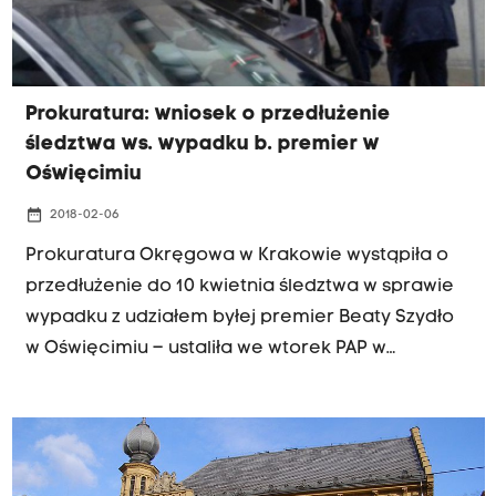
Prokuratura: wniosek o przedłużenie
śledztwa ws. wypadku b. premier w
Oświęcimiu
date_range
2018-02-06
Prokuratura Okręgowa w Krakowie wystąpiła o
przedłużenie do 10 kwietnia śledztwa w sprawie
wypadku z udziałem byłej premier Beaty Szydło
w Oświęcimiu – ustaliła we wtorek PAP w
prokuraturze. Dotychczasowy termin
zakończenia śledztwa upływał 10 lutego. Wniosek
o przedłużenie skierowany został do Prokuratora
Regionalnego w Krakowie.