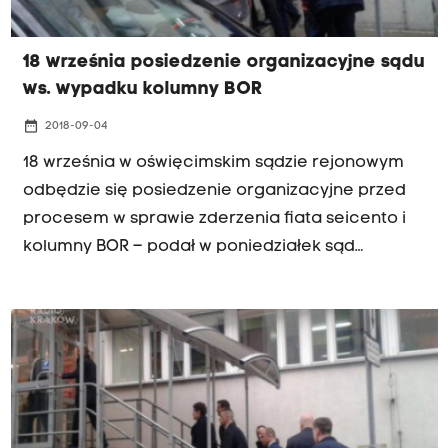
18 września posiedzenie organizacyjne sądu
ws. wypadku kolumny BOR
date_range
2018-09-04
18 września w oświęcimskim sądzie rejonowym
odbędzie się posiedzenie organizacyjne przed
procesem w sprawie zderzenia fiata seicento i
kolumny BOR – podał w poniedziałek sąd
okręgowy w Krakowie. Wtedy może zostać
wyznaczony termin pierwszej rozprawy. Do
wypadku doszło 10 lutego 2017 r. w Oświęcimiu.
Poszkodowana została w nim ówczesna premier
Beata Szydło. O nieumyślne spowodowanie
wypadku prokuratura oskarżyła 21-letniego
Sebastiana K., który prowadził fiata.