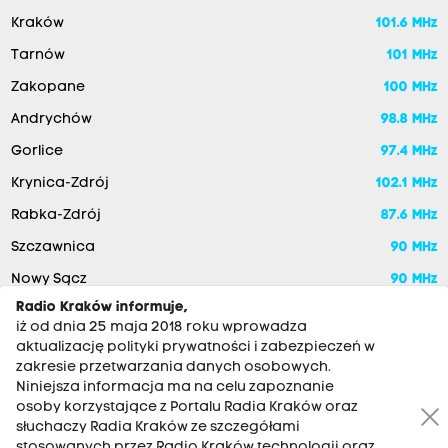
Kraków
101.6 MHz
Tarnów
101 MHz
Zakopane
100 MHz
Andrychów
98.8 MHz
Gorlice
97.4 MHz
Krynica-Zdrój
102.1 MHz
Rabka-Zdrój
87.6 MHz
Szczawnica
90 MHz
Nowy Sącz
90 MHz
Radio Kraków informuje,
iż od dnia 25 maja 2018 roku wprowadza
aktualizację polityki prywatności i zabezpieczeń w
zakresie przetwarzania danych osobowych.
Niniejsza informacja ma na celu zapoznanie
osoby korzystające z Portalu Radia Kraków oraz
słuchaczy Radia Kraków ze szczegółami
stosowanych przez Radio Kraków technologii oraz