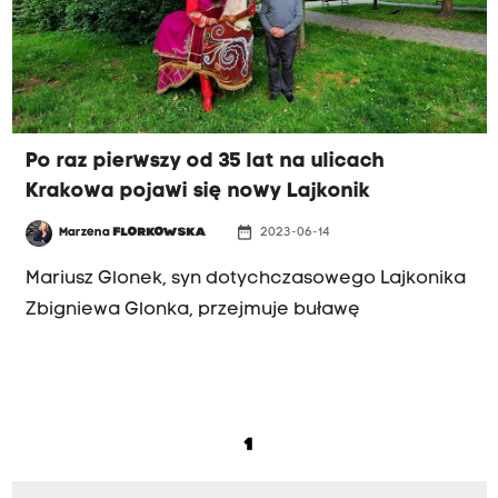
Po raz pierwszy od 35 lat na ulicach
Krakowa pojawi się nowy Lajkonik
date_range
Marzena
FLORKOWSKA
2023-06-14
ROZMOWY
Mariusz Glonek, syn dotychczasowego Lajkonika
Zbigniewa Glonka, przejmuje buławę
1