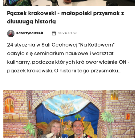
Pączek krakowski - małopolski przysmak z
dłuuuugą historią
date_range
Katarzyna
PELC
2024-01-28
24 stycznia w Sali Cechowej "Na Kotłowem"
odbyło się seminarium naukowe i warsztat
kulinarny, podczas których królował właśnie ON -
pączek krakowski. O historii tego przysmaku
Katarzyna Pelc rozmawia z dr Marcinem
Gadochą, z Instytutu Historii i Archiwistyki
Uniwersytetu Komisji Edukacji Narodowej. Bo
pączek ma bardzo długą historię...