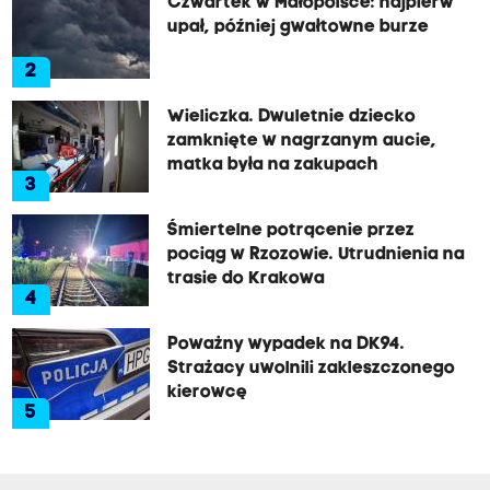
Czwartek w Małopolsce: najpierw
upał, później gwałtowne burze
2
Wieliczka. Dwuletnie dziecko
zamknięte w nagrzanym aucie,
matka była na zakupach
3
Śmiertelne potrącenie przez
pociąg w Rzozowie. Utrudnienia na
trasie do Krakowa
4
Poważny wypadek na DK94.
Strażacy uwolnili zakleszczonego
kierowcę
5