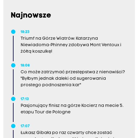
Najnowsze
18:23
Triumf na Górze Wiatrów: Katarzyna
Niewiadoma-Phinney zdobywa Mont Ventoux i
żółtą koszulkę!
18:08
Co może zatrzymać przestępstwa z nienawiści?
"Byłbym jednak daleki od sugerowania
prostego podnoszenia kar"
17:13
Pasjonujący finisz na górze Kocierz na mecie 5.
etapu Tour de Pologne
17:07
Łukasz Gibała po raz czwarty chce zostać