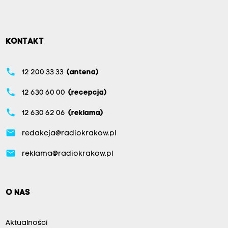
KONTAKT
phone
12 200 33 33
(antena)
phone
12 630 60 00
(recepcja)
phone
12 630 62 06
(reklama)
email
redakcja@radiokrakow.pl
email
reklama@radiokrakow.pl
O NAS
Aktualności