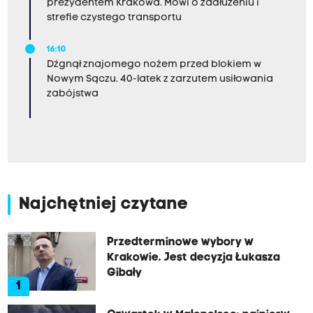
prezydentem Krakowa. Mówi o zadłużeniu i
strefie czystego transportu
16:10
Dźgnął znajomego nożem przed blokiem w
Nowym Sączu. 40-latek z zarzutem usiłowania
zabójstwa
Najchętniej czytane
Przedterminowe wybory w
Krakowie. Jest decyzja Łukasza
Gibały
1