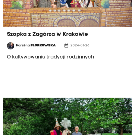
Szopka z Zagórza w Krakowie
date_range
Marzena
FLORKOWSKA
2024-01-26
O kultywowaniu tradycji rodzinnych