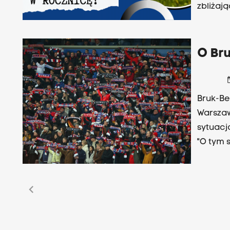
zbliżaj
O Bru
date
Bruk-Be
Warszaw
sytuacj
"O tym 
dzienni
chevron_left