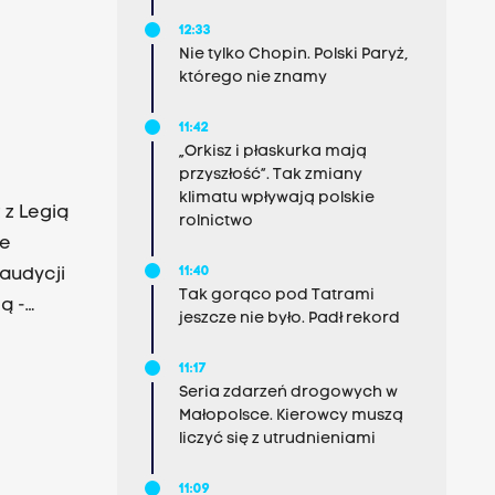
12:33
Nie tylko Chopin. Polski Paryż,
którego nie znamy
11:42
„Orkisz i płaskurka mają
przyszłość”. Tak zmiany
klimatu wpływają polskie
 z Legią
rolnictwo
że
11:40
 audycji
Tak gorąco pod Tatrami
ą -
jeszcze nie było. Padł rekord
11:17
Seria zdarzeń drogowych w
Małopolsce. Kierowcy muszą
liczyć się z utrudnieniami
11:09