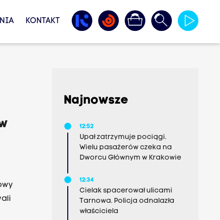
NIA
KONTAKT
Najnowsze
 w
12:52
Upał zatrzymuje pociągi.
Wielu pasażerów czeka na
Dworcu Głównym w Krakowie
12:34
owy
Cielak spacerował ulicami
ali
Tarnowa. Policja odnalazła
właściciela