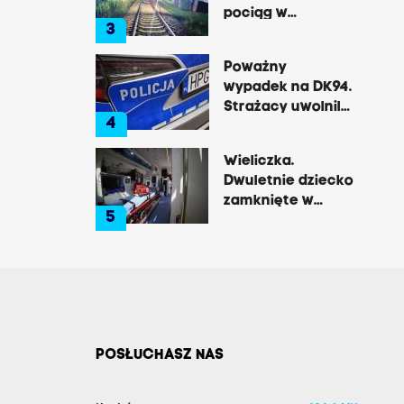
pociąg w
3
Rzozowie.
Utrudnienia na
Poważny
trasie do Krakowa
wypadek na DK94.
Strażacy uwolnili
4
zakleszczonego
kierowcę
Wieliczka.
Dwuletnie dziecko
zamknięte w
5
nagrzanym aucie,
matka była na
zakupach
POSŁUCHASZ NAS