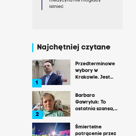
medycyna nie mogłaby
istnieć
Najchętniej czytane
Przedterminowe
wybory w
Krakowie. Jest
1
decyzja Łukasza
Gibały
Barbara
Gawryluk: To
ostatnia szansa,
2
by opowiedzieć o
tej okrutnej
Śmiertelne
chorobie
potrącenie przez