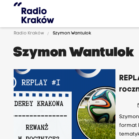
Radio Kraków
Szymon Wantulok
Szymon Wantulok
REPL
rocz
date
Szymon 
format 
tematyk