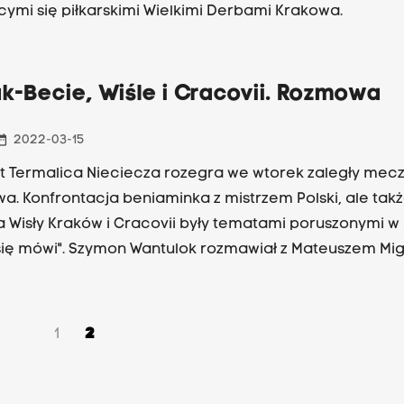
ącymi się piłkarskimi Wielkimi Derbami Krakowa.
k-Becie, Wiśle i Cracovii. Rozmowa
_range
2022-03-15
t Termalica Nieciecza rozegra we wtorek zaległy mecz
a. Konfrontacja beniaminka z mistrzem Polski, ale tak
a Wisły Kraków i Cracovii były tematami poruszonymi w
się mówi". Szymon Wantulok rozmawiał z Mateuszem Mig
karzem sport.tvp.pl.
1
2