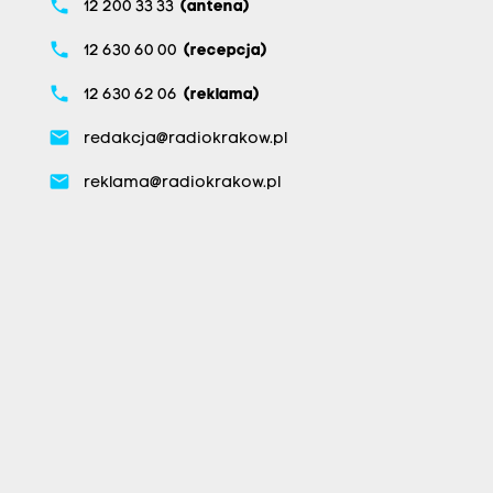
phone
12 200 33 33
(antena)
phone
12 630 60 00
(recepcja)
phone
12 630 62 06
(reklama)
email
redakcja@radiokrakow.pl
email
reklama@radiokrakow.pl