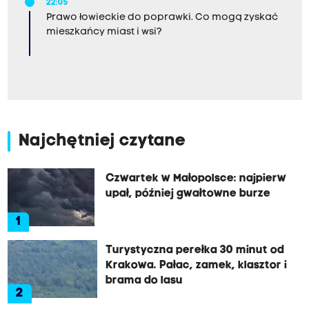
22:05
Prawo łowieckie do poprawki. Co mogą zyskać
mieszkańcy miast i wsi?
Najchętniej czytane
Czwartek w Małopolsce: najpierw
upał, później gwałtowne burze
1
Turystyczna perełka 30 minut od
Krakowa. Pałac, zamek, klasztor i
brama do lasu
2