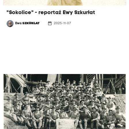
"Sokolice" - reportaż Ewy Szkurłat
date_range
Ewa
SZKURŁAT
2025-11-07
REPORTAŻ