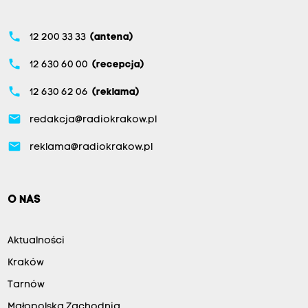
phone
12 200 33 33
(antena)
phone
12 630 60 00
(recepcja)
phone
12 630 62 06
(reklama)
email
redakcja@radiokrakow.pl
email
reklama@radiokrakow.pl
O NAS
Aktualności
Kraków
Tarnów
Małopolska Zachodnia