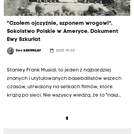
"Czołem ojczyźnie, szponem wrogowi".
Sokolstwo Polskie w Ameryce. Dokument
Ewy Szkurłat
date_range
Ewa
SZKURŁAT
2025-10-02
REPORTAŻ W RADIU KRAKÓW
Stanley Frank Musial, to jeden z najbardziej
znanych i utytułowanych baseballistów wszech
czasów, utrwalony na setkach filmów, które
krążą po sieci. Nie wszyscy wiedzą, że to "nasz
sokół" w Ameryce. Był piątym z sześciorga dzieci
polskiego imigranta Łukasza Musiała. Ojciec w
1
1934 roku zapisał go na zajęcia gimnastyczne
Sokolstwa Polskiego w Donorze.