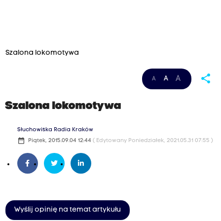
Szalona lokomotywa
share
A
A
A
Szalona lokomotywa
Słuchowiska Radia Kraków
date_range
Piątek, 2015.09.04 12:44
( Edytowany Poniedziałek, 2021.05.31 07:55 )
Wyślij opinię na temat artykułu