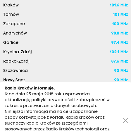
Kraków
101.6 MHz
Tarnów
101 MHz
Zakopane
100 MHz
Andrychów
98.8 MHz
Gorlice
97.4 MHz
Krynica-Zdrój
102.1 MHz
Rabka-Zdrój
87.6 MHz
Szczawnica
90 MHz
Nowy Sącz
90 MHz
Radio Kraków informuje,
iż od dnia 25 maja 2018 roku wprowadza
aktualizację polityki prywatności i zabezpieczeń w
zakresie przetwarzania danych osobowych.
Niniejsza informacja ma na celu zapoznanie
osoby korzystające z Portalu Radia Kraków oraz
słuchaczy Radia Kraków ze szczegółami
stosowanych przez Radio Kraków technologii oraz