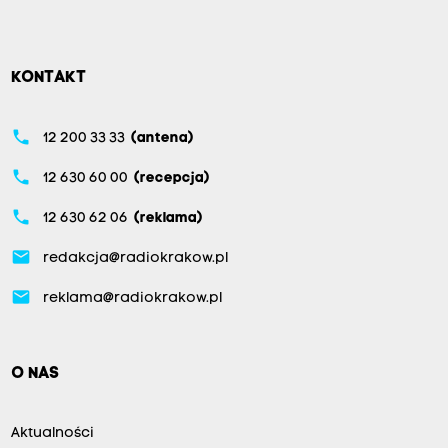
KONTAKT
phone
12 200 33 33
(antena)
phone
12 630 60 00
(recepcja)
phone
12 630 62 06
(reklama)
email
redakcja@radiokrakow.pl
email
reklama@radiokrakow.pl
O NAS
Aktualności