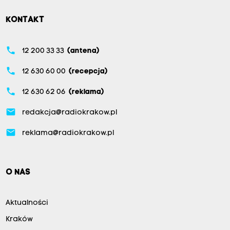
KONTAKT
phone
12 200 33 33
(antena)
phone
12 630 60 00
(recepcja)
phone
12 630 62 06
(reklama)
email
redakcja@radiokrakow.pl
email
reklama@radiokrakow.pl
O NAS
Aktualności
Kraków