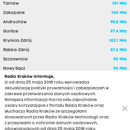
Tarnów
101 MHz
Zakopane
100 MHz
Andrychów
98.8 MHz
Gorlice
97.4 MHz
Krynica-Zdrój
102.1 MHz
Rabka-Zdrój
87.6 MHz
Szczawnica
90 MHz
Nowy Sącz
90 MHz
Radio Kraków informuje,
iż od dnia 25 maja 2018 roku wprowadza
aktualizację polityki prywatności i zabezpieczeń w
zakresie przetwarzania danych osobowych.
Niniejsza informacja ma na celu zapoznanie
osoby korzystające z Portalu Radia Kraków oraz
słuchaczy Radia Kraków ze szczegółami
stosowanych przez Radio Kraków technologii oraz
RADIO KRAKÓW SA. Aleja Juliusza Słowackiego 22, 30-007
z przepisami o ochronie danych osobowych,
Kraków
obowiązujących od dnia 25 maja 2018 roku.