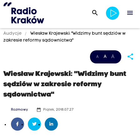
search
menu
Audycje
Wiesław Krajewski: "Widzimy bunt sędziów w
zakresie reformy sądownictwa"
share
A
A
A
Wiesław Krajewski: "Widzimy bunt
sędziów w zakresie reformy
sądownictwa"
date_range
Rozmowy
Piątek, 2018.07.27