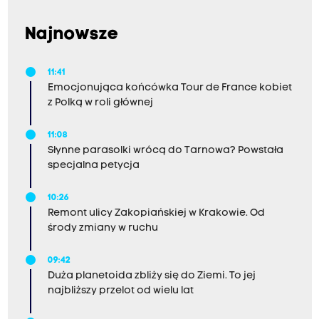
Najnowsze
11:41
Emocjonująca końcówka Tour de France kobiet
z Polką w roli głównej
11:08
Słynne parasolki wrócą do Tarnowa? Powstała
specjalna petycja
10:26
Remont ulicy Zakopiańskiej w Krakowie. Od
środy zmiany w ruchu
09:42
Duża planetoida zbliży się do Ziemi. To jej
najbliższy przelot od wielu lat