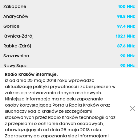
Zakopane
100 MHz
Andrychów
98.8 MHz
Gorlice
97.4 MHz
Krynica-Zdrój
102.1 MHz
Rabka-Zdrój
87.6 MHz
Szczawnica
90 MHz
Nowy Sącz
90 MHz
Radio Kraków informuje,
iż od dnia 25 maja 2018 roku wprowadza
aktualizację polityki prywatności i zabezpieczeń w
zakresie przetwarzania danych osobowych.
Niniejsza informacja ma na celu zapoznanie
osoby korzystające z Portalu Radia Kraków oraz
słuchaczy Radia Kraków ze szczegółami
stosowanych przez Radio Kraków technologii oraz
RADIO KRAKÓW SA. Aleja Juliusza Słowackiego 22, 30-007
z przepisami o ochronie danych osobowych,
Kraków
obowiązujących od dnia 25 maja 2018 roku.
Antena: 12 200 33 33
Zapraszamy do zapoznania się z informacjami