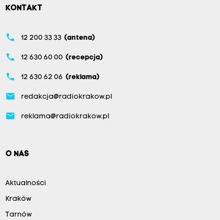
KONTAKT
phone
12 200 33 33
(antena)
phone
12 630 60 00
(recepcja)
phone
12 630 62 06
(reklama)
email
redakcja@radiokrakow.pl
email
reklama@radiokrakow.pl
O NAS
Aktualności
Kraków
Tarnów