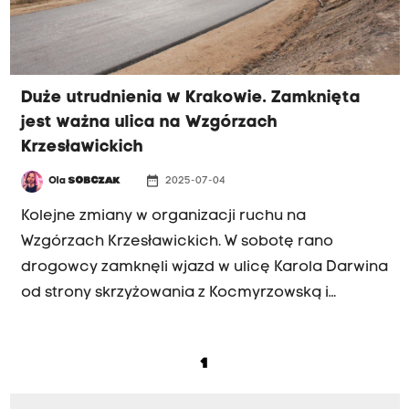
Duże utrudnienia w Krakowie. Zamknięta
jest ważna ulica na Wzgórzach
Krzesławickich
date_range
Ola
SOBCZAK
2025-07-04
Kolejne zmiany w organizacji ruchu na
Wzgórzach Krzesławickich. W sobotę rano
drogowcy zamknęli wjazd w ulicę Karola Darwina
od strony skrzyżowania z Kocmyrzowską i
Poległych w Krzesławicach. Zmiany
wprowadzono w związku z trwającą rozbudową
1
Kocmyrzowskiej.