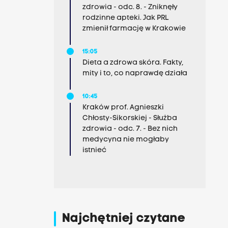
zdrowia - odc. 8. - Zniknęły
rodzinne apteki. Jak PRL
zmienił farmację w Krakowie
15:05
Dieta a zdrowa skóra. Fakty,
mity i to, co naprawdę działa
10:45
Kraków prof. Agnieszki
Chłosty-Sikorskiej - Służba
zdrowia - odc. 7. - Bez nich
medycyna nie mogłaby
istnieć
Najchętniej czytane