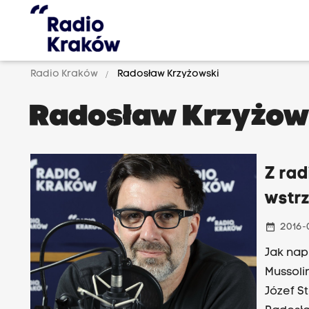
Radio Kraków
Radosław Krzyżowski
Radosław Krzyżow
Z rad
wstr
date_range
2016-
Jak nap
Mussoli
Józef St