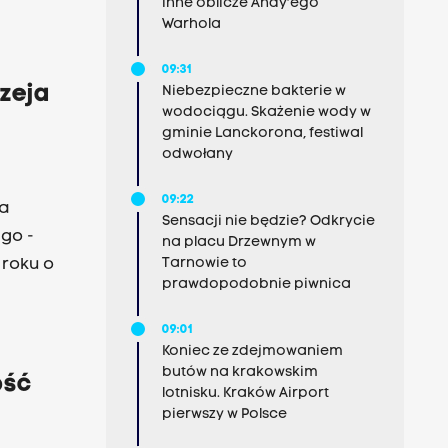
inne oblicze Andy'ego
Warhola
09:31
rzeja
Niebezpieczne bakterie w
wodociągu. Skażenie wody w
gminie Lanckorona, festiwal
odwołany
09:22
a
Sensacji nie będzie? Odkrycie
ego -
na placu Drzewnym w
Tarnowie to
 roku o
prawdopodobnie piwnica
09:01
Koniec ze zdejmowaniem
butów na krakowskim
ość
lotnisku. Kraków Airport
pierwszy w Polsce