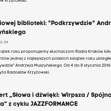
w Krzyżowski.
iowej biblioteki: "Podkrzywdzie" And
yńskiego
12-29
ątek roku proponujemy słuchaczom Radia Kraków kilk
tów jednej z najlepszych polskich książek roku ubiegł
ywdzie" Andrzeja Muszyńskiego. Od 4 do 8 stycznia 2016
Czyta Radosław Krzyżowski.
rt „Słowa i dźwięki: Wirpsza / Spójn
ta” z cyklu JAZZFORMANCE