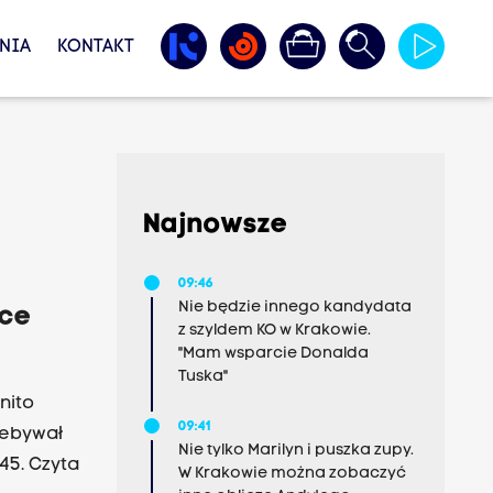
NIA
KONTAKT
Najnowsze
09:46
Nie będzie innego kandydata
ece
z szyldem KO w Krakowie.
"Mam wsparcie Donalda
Tuska"
nito
09:41
zebywał
Nie tylko Marilyn i puszka zupy.
45. Czyta
W Krakowie można zobaczyć