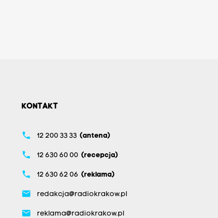
KONTAKT
phone
12 200 33 33
(antena)
phone
12 630 60 00
(recepcja)
phone
12 630 62 06
(reklama)
email
redakcja@radiokrakow.pl
email
reklama@radiokrakow.pl