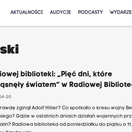
AKTUALNOŚCI
AUDYCJE
PODCASTY
WYDARZE
ski
iowej biblioteki: „Pięć dni, które
ząsnęły światem” w Radiowej Bibliot
04-20
rawdę zginął Adolf Hitler? Co spotkało o kresu wojny Be
niego? Gdzie w ostatnich dniach działań wojennych pr
alin? Radiowa biblioteka od poniedziałku do piątku o 11.