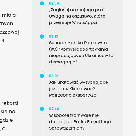
08:54
„Zagłosuj na mojego psa”.
Uwaga na oszustwo, które
przejmuje WhatsAppa
znych
azzowej
08:15
 4
Senator Monika Piątkowska
ójność
(KO): "Pomysł deportowania
niepracujących Ukraińców to
at Oleś i
demagogia"
ą
muzyczne.
08:01
Jak uratować wysychające
jezioro w Klimkówce?
Potrzebna ekspertyza
ł rekord
07:44
W sobotę tramwaje nie
gdzie
dojadą do Borku Fałęckiego.
Sprawdź zmiany
a