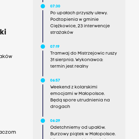
07:30
Po upałach przyszły ulewy.
Podtopienia w gminie
Ciężkowice, 23 interwencje
ki
strażaków
07:19
Tramwaj do Mistrzejowic ruszy
raków
31 sierpnia. Wykonawca:
termin jest realny
06:57
Weekend z kolarskimi
emocjami w Małopolsce.
Będą spore utrudnienia na
drogach
06:29
Odetchniemy od upałów.
chaczom
Burzowy piątek w Małopolsce.