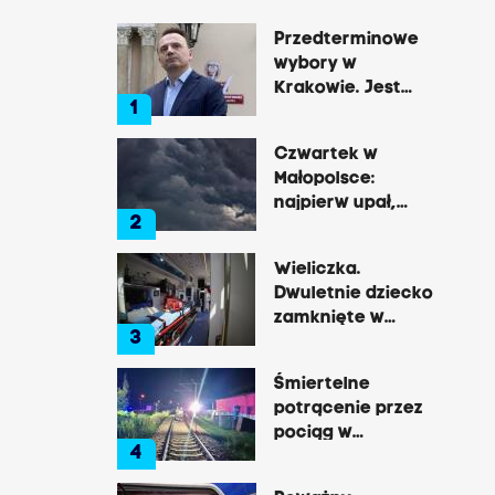
Przedterminowe
wybory w
Krakowie. Jest
1
decyzja Łukasza
Gibały
Czwartek w
Małopolsce:
najpierw upał,
2
później
gwałtowne burze
Wieliczka.
Dwuletnie dziecko
zamknięte w
3
nagrzanym aucie,
matka była na
Śmiertelne
zakupach
potrącenie przez
pociąg w
4
Rzozowie.
Utrudnienia na