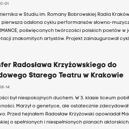
10-01
any Bobrowskiej Radia Kraków miała
 pierwsza odsłona cyklu performansów słowno-muzyc
MANCE, poświęconych twórczości polskich poetów w j
etacji znakomitych artystów. Projekt zainaugurował cykl
ów poetycko-jazzowych „Słowa i dźwięki: Wirpsza / Sp
, podczas których muzycy jazzowi – Marcin Oleś, Piotr Br
rzechowski oraz aktor Radosław Krzyżowski przedstawi
sfer Radosława Krzyżowskiego do
 Witolda Wirpszy oraz inspirowane nimi kompozycje 
dowego Starego Teatru w Krakowie
misja na naszej antenie we wtorek po 22.
08-14
ści był niespokojnych duchem. W 3. klasie liceum pobi
e ostatecznie zdecydował się na
wo. Przed hejnałem Radosław Krzyżowski opowiadał Ma
iej o spełnionych i niespełnionych planach aktorskich, 