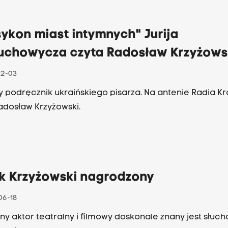
em do spotkania jest przejście aktora do zespołu Starego
w Krakowie, z którym był już związany w przeszłości.
ykon miast intymnych" Jurija
uchowycza czyta Radosław Krzyżows
12-03
y podręcznik ukraińskiego pisarza. Na antenie Radia K
adosław Krzyżowski.
k Krzyżowski nagrodzony
06-18
ny aktor teatralny i filmowy doskonale znany jest słu