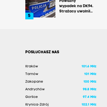
Poważny
trasie do Krakowa
wypadek na DK94.
Strażacy uwolnili
5
zakleszczonego
kierowcę
POSŁUCHASZ NAS
Kraków
101.6 MHz
Tarnów
101 MHz
Zakopane
100 MHz
Andrychów
98.8 MHz
Gorlice
97.4 MHz
Krynica-Zdrój
102.1 MHz