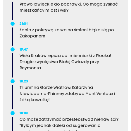
Prawo łowieckie do poprawki. Co mogą zyskać
mieszkańcy miast i wsi?
21:01
Łania z pokrywą kosza na śmieci błąka się po
Zakopanem
19:47
Wisła Kraków lepsza od imienniczki z Płocka!
Drugie zwycięstwo Białej Gwiazdy przy
Reymonta
18:23
Triumf na Górze Wiatrów: Katarzyna
Niewiadoma-Phinney zdobywa Mont Ventoux i
żółtą koszulkę!
18:08
Co może zatrzymać przestępstwa z nienawiści?
"Byłbym jednak daleki od sugerowania