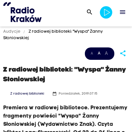
search
menu
Audycje
Z radiowej biblioteki: "Wyspa" Żanny
Słoniowskiej
share
A
A
A
Z radiowej biblioteki: "Wyspa" Żanny
Słoniowskiej
date_range
Z radiowej biblioteki
Poniedziałek, 2019.07.15
Premiera w radiowej bibliotece. Prezentujemy
fragmenty powieści "Wyspa" Żanny
Słoniowskiej (Wydawnictwo Znak). Czyta