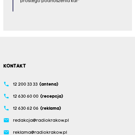
prostego podnoszenia kar"
KONTAKT
phone
12 200 33 33
(antena)
phone
12 630 60 00
(recepcja)
phone
12 630 62 06
(reklama)
email
redakcja@radiokrakow.pl
email
reklama@radiokrakow.pl