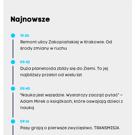
Najnowsze
10:26
Remont ulicy Zakopiańskiej w Krakowie. Od
środy zmiany w ruchu
09:42
Duża planetoida zbliży się do Ziemi. To jej
najbliższy przelot od wielu lat
09:40
"Nauka jest wszędzie. Wystarczy zacząć pytać” –
Adam Mirek o książkach, które oswajają dzieci z
nauką
09:16
Pasy grają o pierwsze zwycięstwo. TRANSMISJA