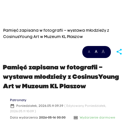
Pamięć zapisana w fotografii – wystawa młodzieży z
CosinusYoung Art w Muzeum KL Plaszow
share
A
A
A
Pamięć zapisana w fotografii –
wystawa młodzieży z CosinusYoung
Art w Muzeum KL Plaszow
Patronaty
date_range
Poniedziałek, 2026.05.11 09:39
( Edytowany Poniedziałek,
2026.05.11 10:09 )
money
Data wydarzenia:
2026-05-14 00:00
Wydarzenie darmowe