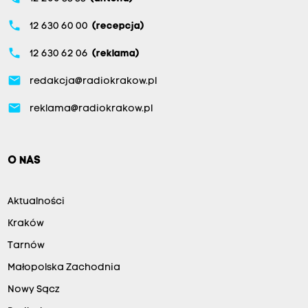
phone
12 630 60 00
(recepcja)
phone
12 630 62 06
(reklama)
email
redakcja@radiokrakow.pl
email
reklama@radiokrakow.pl
O NAS
Aktualności
Kraków
Tarnów
Małopolska Zachodnia
Nowy Sącz