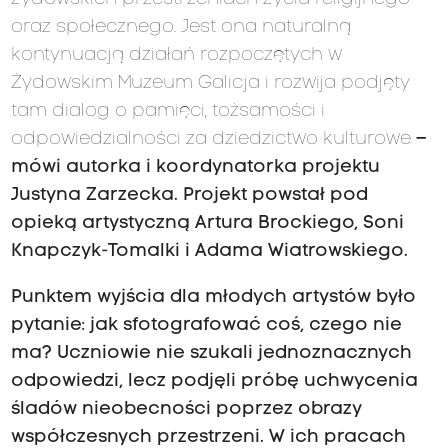
oraz społecznego. Jest ona naturalną
kontynuacją działań rozpoczętych w
Żydowskim Muzeum Galicja i rozwija podjęty
tam dialog o pamięci, tożsamości i
odpowiedzialności za dziedzictwo kulturowe
–
mówi autorka i koordynatorka projektu
Justyna Zarzecka. Projekt powstał pod
opieką artystyczną Artura Brockiego, Soni
Knapczyk-Tomalki i Adama Wiatrowskiego.
Punktem wyjścia dla młodych artystów było
pytanie: jak sfotografować coś, czego nie
ma? Uczniowie nie szukali jednoznacznych
odpowiedzi, lecz podjęli próbę uchwycenia
śladów nieobecności poprzez obrazy
współczesnych przestrzeni. W ich pracach