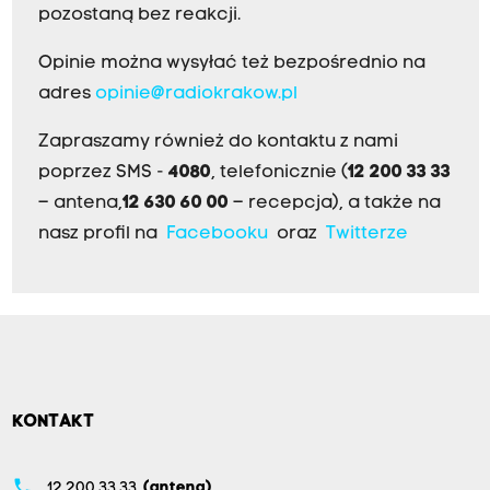
pozostaną bez reakcji.
Opinie można wysyłać też bezpośrednio na
adres
opinie@radiokrakow.pl
Zapraszamy również do kontaktu z nami
poprzez SMS -
4080
, telefonicznie (
12 200 33 33
– antena,
12 630 60 00
– recepcja), a także na
nasz profil na
Facebooku
oraz
Twitterze
KONTAKT
phone
12 200 33 33
(antena)