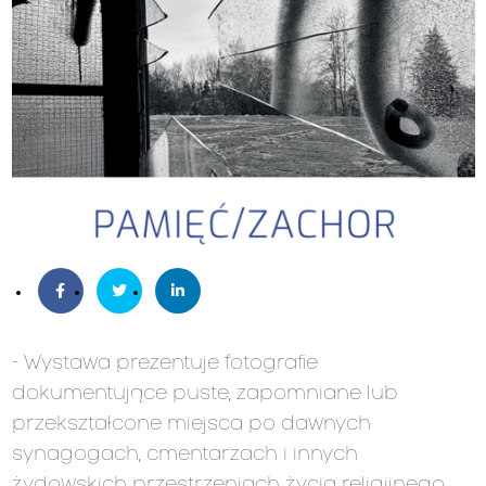
- Wystawa prezentuje fotografie
dokumentujące puste, zapomniane lub
przekształcone miejsca po dawnych
synagogach, cmentarzach i innych
żydowskich przestrzeniach życia religijnego