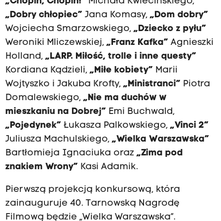
„Chopin, Chopin!”
Michała Kwiecińskiego,
„Dobry chłopiec”
Jana Komasy,
„Dom dobry”
Wojciecha Smarzowskiego,
„Dziecko z pyłu”
Weroniki Mliczewskiej,
„Franz Kafka”
Agnieszki
Holland,
„LARP. Miłość, trolle i inne questy”
Kordiana Kądzieli,
„Miłe kobiety”
Marii
Wojtyszko i Jakuba Krofty,
„Ministranci”
Piotra
Domalewskiego,
„Nie ma duchów w
mieszkaniu na Dobrej”
Emi Buchwald,
„Pojedynek”
Łukasza Palkowskiego,
„Vinci 2”
Juliusza Machulskiego,
„Wielka Warszawska”
Bartłomieja Ignaciuka oraz
„Zima pod
znakiem Wrony”
Kasi Adamik.
Pierwszą projekcją konkursową, która
zainauguruje 40. Tarnowską Nagrodę
Filmową będzie „Wielka Warszawska”.