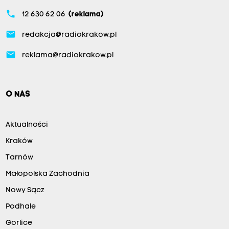
phone
12 630 62 06
(reklama)
email
redakcja@radiokrakow.pl
email
reklama@radiokrakow.pl
O NAS
Aktualności
Kraków
Tarnów
Małopolska Zachodnia
Nowy Sącz
Podhale
Gorlice