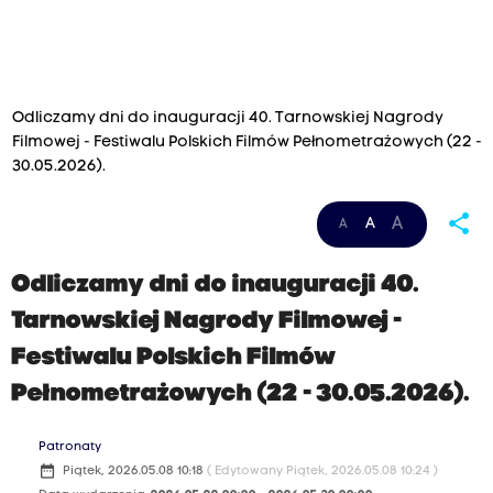
Odliczamy dni do inauguracji 40. Tarnowskiej Nagrody
Filmowej - Festiwalu Polskich Filmów Pełnometrażowych (22 -
30.05.2026).
share
A
A
A
Odliczamy dni do inauguracji 40.
Tarnowskiej Nagrody Filmowej -
Festiwalu Polskich Filmów
Pełnometrażowych (22 - 30.05.2026).
Patronaty
date_range
Piątek, 2026.05.08 10:18
( Edytowany Piątek, 2026.05.08 10:24 )