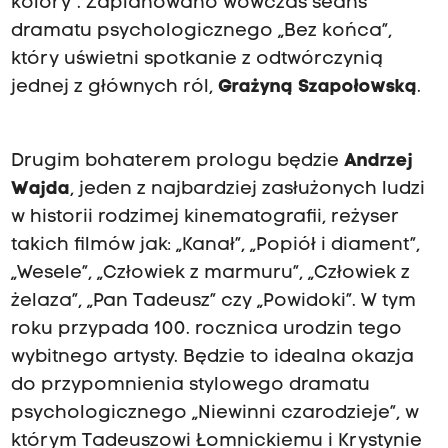
kolory”. Zaplanowano wówczas seans
dramatu psychologicznego „Bez końca”,
który uświetni spotkanie z odtwórczynią
jednej z głównych ról,
Grażyną Szapołowską
.
Drugim bohaterem prologu będzie
Andrzej
Wajda
, jeden z najbardziej zasłużonych ludzi
w historii rodzimej kinematografii, reżyser
takich filmów jak: „Kanał”, „Popiół i diament”,
„Wesele”, „Człowiek z marmuru”, „Człowiek z
żelaza”, „Pan Tadeusz” czy „Powidoki”. W tym
roku przypada 100. rocznica urodzin tego
wybitnego artysty. Będzie to idealna okazja
do przypomnienia stylowego dramatu
psychologicznego „Niewinni czarodzieje”, w
którym Tadeuszowi Łomnickiemu i Krystynie