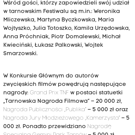
Wśród gości, którzy zapowiedzieli swój udział
w tarnowskim Festiwalu są m.in.: Weronika
Mliczewska, Martyna Byczkowska, Maria
Wojtyszko, Julia Totoszko, Kamila Urzędowska,
Anna Próchniak, Piotr Domalewski, Michał
Kwieciński, Łukasz Palkowski, Wojtek
Smarzowski.
W Konkursie Głównym do autorów
zwycięskich filmów powędrują następujące
nagrody:
Grand Prix TNF
w postaci statuetki
„Tarnowska Nagroda Filmowa” – 20 000 zł,
Nagroda Publiczności „Publika”
– 5 000 zł oraz
Nagroda Jury Młodzieżowego „Kamerzysta”
– 5
000 zł. Ponadto przewidziano
Nagrodę