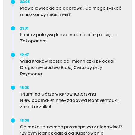
22:05
Prawo łowieckie do poprawki. Co mogą zyskać
mieszkańcy miast i wsi?
21:01
Łania z pokrywą kosza na śmieci błąka się po
Zakopanem
19:47
Wisła Kraków lepsza od imienniczki z Płocka!
Drugie zwycięstwo Białej Gwiazdy przy
Reymonta
18:23
Triumf na Górze Wiatrów: Katarzyna
Niewiadoma-Phinney zdobywa Mont Ventoux i
żółtą koszulkę!
18:08
Co może zatrzymać przestępstwa z nienawiści?
"Byłbym jednak daleki od sugerowania