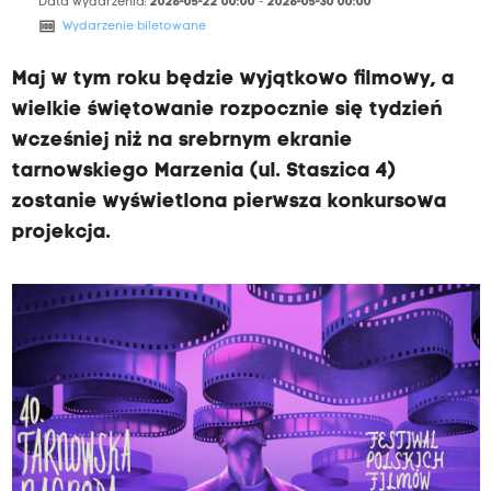
Data wydarzenia:
2026-05-22 00:00
-
2026-05-30 00:00
money
Wydarzenie biletowane
Maj w tym roku będzie wyjątkowo filmowy, a
wielkie świętowanie rozpocznie się tydzień
wcześniej niż na srebrnym ekranie
tarnowskiego Marzenia (ul. Staszica 4)
zostanie wyświetlona pierwsza konkursowa
projekcja.