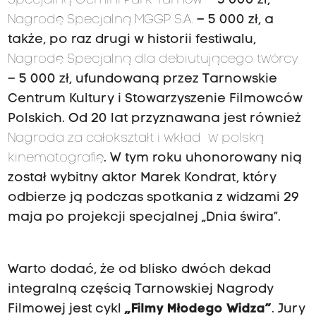
Specjalną Gemini Park Tarnów
– 5 000 zł,
Nagrodę Specjalną MGGP S.A.
– 5 000 zł, a
także, po raz drugi w historii festiwalu,
Nagrodę Specjalną dla debiutującego twórcy
– 5 000 zł, ufundowaną przez Tarnowskie
Centrum Kultury i Stowarzyszenie Filmowców
Polskich. Od 20 lat przyznawana jest również
Nagroda za całokształt i wkład w polską
kinematografię
. W tym roku uhonorowany nią
został wybitny aktor Marek Kondrat, który
odbierze ją podczas spotkania z widzami 29
maja po projekcji specjalnej „Dnia świra”.
Warto dodać, że od blisko dwóch dekad
integralną częścią Tarnowskiej Nagrody
Filmowej jest cykl
„Filmy Młodego Widza”
. Jury