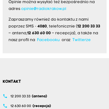
Opinie można wysyłać też bezpośrednio na
adres
opinie@radiokrakow.pl
Zapraszamy również do kontaktu z nami
poprzez SMS -
4080
, telefonicznie (
12 200 33 33
– antena,
12 630 60 00
– recepcja), a także na
nasz profil na
Facebooku
oraz
Twitterze
KONTAKT
phone
12 200 33 33
(antena)
phone
12 630 60 00
(recepcja)