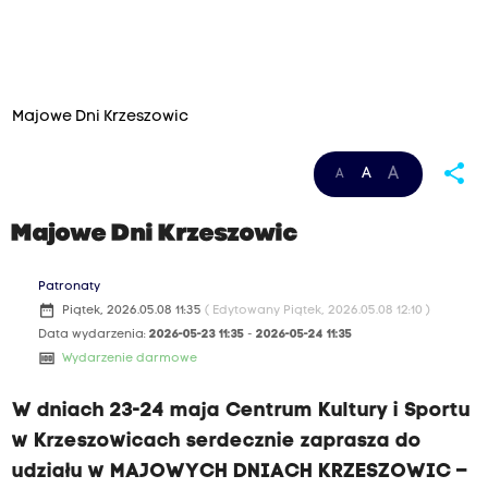
Majowe Dni Krzeszowic
share
A
A
A
Majowe Dni Krzeszowic
Patronaty
date_range
Piątek, 2026.05.08 11:35
( Edytowany Piątek, 2026.05.08 12:10 )
Data wydarzenia:
2026-05-23 11:35
-
2026-05-24 11:35
money
Wydarzenie darmowe
W dniach 23-24 maja Centrum Kultury i Sportu
w Krzeszowicach serdecznie zaprasza do
udziału w MAJOWYCH DNIACH KRZESZOWIC –