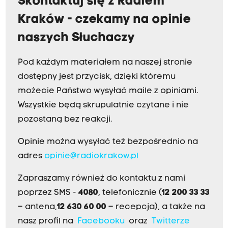
Skontaktuj się z Radiem
Kraków - czekamy na opinie
naszych Słuchaczy
Pod każdym materiałem na naszej stronie
dostępny jest przycisk, dzięki któremu
możecie Państwo wysyłać maile z opiniami.
Wszystkie będą skrupulatnie czytane i nie
pozostaną bez reakcji.
Opinie można wysyłać też bezpośrednio na
adres
opinie@radiokrakow.pl
Zapraszamy również do kontaktu z nami
poprzez SMS -
4080
, telefonicznie (
12 200 33 33
– antena,
12 630 60 00
– recepcja), a także na
nasz profil na
Facebooku
oraz
Twitterze