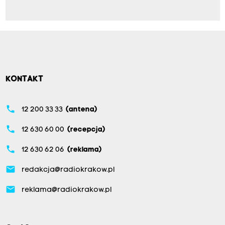
KONTAKT
phone
12 200 33 33
(antena)
phone
12 630 60 00
(recepcja)
phone
12 630 62 06
(reklama)
email
redakcja@radiokrakow.pl
email
reklama@radiokrakow.pl