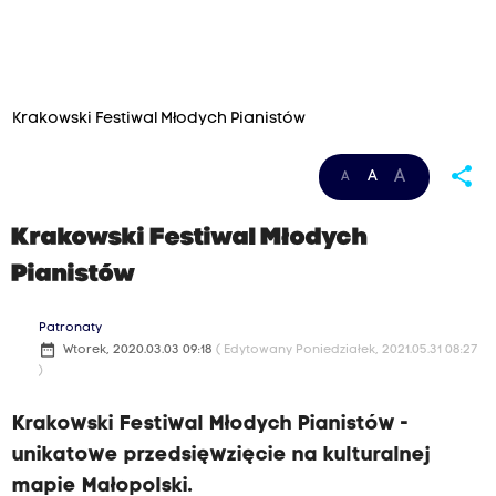
Krakowski Festiwal Młodych Pianistów
share
A
A
A
Krakowski Festiwal Młodych
Pianistów
Patronaty
date_range
Wtorek, 2020.03.03 09:18
( Edytowany Poniedziałek, 2021.05.31 08:27
)
Krakowski Festiwal Młodych Pianistów -
unikatowe przedsięwzięcie na kulturalnej
mapie Małopolski.