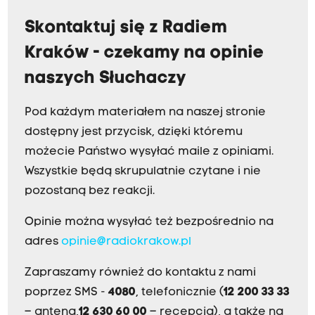
Skontaktuj się z Radiem
Kraków - czekamy na opinie
naszych Słuchaczy
Pod każdym materiałem na naszej stronie
dostępny jest przycisk, dzięki któremu
możecie Państwo wysyłać maile z opiniami.
Wszystkie będą skrupulatnie czytane i nie
pozostaną bez reakcji.
Opinie można wysyłać też bezpośrednio na
adres
opinie@radiokrakow.pl
Zapraszamy również do kontaktu z nami
poprzez SMS -
4080
, telefonicznie (
12 200 33 33
– antena,
12 630 60 00
– recepcja), a także na