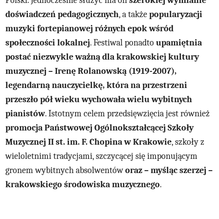
Polski. Jednocześnie służyć ma on
szerokiej wymianie
doświadczeń pedagogicznych
, a także
popularyzacji
muzyki fortepianowej różnych epok wśród
społeczności lokalnej
. Festiwal ponadto
upamiętnia
postać niezwykle ważną dla krakowskiej kultury
muzycznej – Irenę Rolanowską (1919-2007),
legendarną nauczycielkę, która na przestrzeni
przeszło pół wieku wychowała wielu wybitnych
pianistów
. Istotnym celem przedsięwzięcia jest również
promocja Państwowej Ogólnokształcącej Szkoły
Muzycznej II st. im. F. Chopina w Krakowie
, szkoły z
wieloletnimi tradycjami, szczycącej się imponującym
gronem wybitnych absolwentów
oraz – myśląc szerzej –
krakowskiego środowiska muzycznego
.