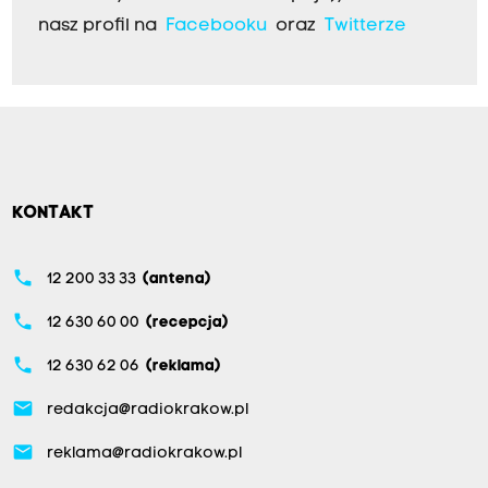
nasz profil na
Facebooku
oraz
Twitterze
KONTAKT
phone
12 200 33 33
(antena)
phone
12 630 60 00
(recepcja)
phone
12 630 62 06
(reklama)
email
redakcja@radiokrakow.pl
email
reklama@radiokrakow.pl