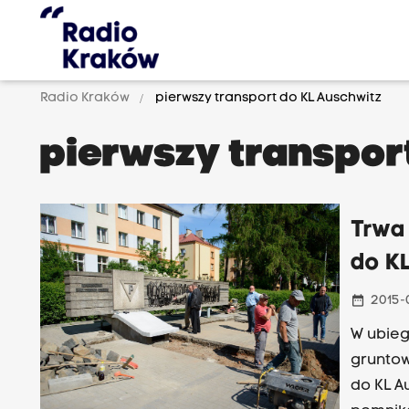
Radio Kraków
pierwszy transport do KL Auschwitz
pierwszy transpor
Trwa
do K
date_range
2015-
W ubieg
gruntow
do KL A