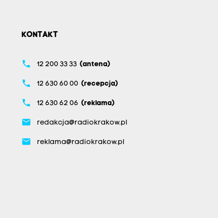
KONTAKT
phone
12 200 33 33
(antena)
phone
12 630 60 00
(recepcja)
phone
12 630 62 06
(reklama)
email
redakcja@radiokrakow.pl
email
reklama@radiokrakow.pl