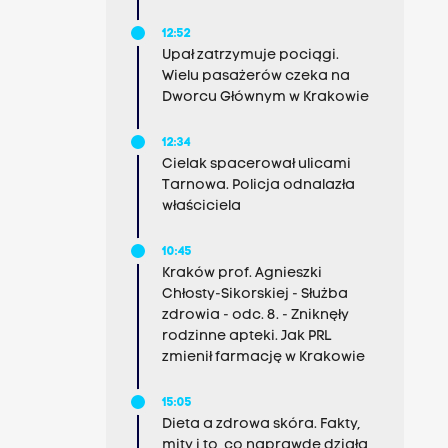
12:52
Upał zatrzymuje pociągi.
Wielu pasażerów czeka na
Dworcu Głównym w Krakowie
12:34
Cielak spacerował ulicami
Tarnowa. Policja odnalazła
właściciela
10:45
Kraków prof. Agnieszki
Chłosty-Sikorskiej - Służba
zdrowia - odc. 8. - Zniknęły
rodzinne apteki. Jak PRL
zmienił farmację w Krakowie
15:05
Dieta a zdrowa skóra. Fakty,
mity i to, co naprawdę działa