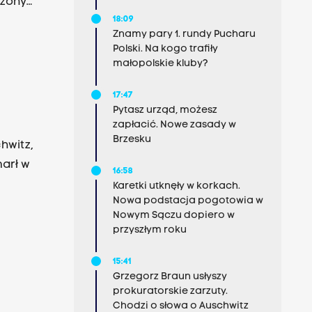
ożony
18:09
ej w
Znamy pary 1. rundy Pucharu
Polski. Na kogo trafiły
małopolskie kluby?
17:47
Pytasz urząd, możesz
zapłacić. Nowe zasady w
Brzesku
hwitz,
arł w
16:58
Karetki utknęły w korkach.
Nowa podstacja pogotowia w
Nowym Sączu dopiero w
przyszłym roku
15:41
Grzegorz Braun usłyszy
prokuratorskie zarzuty.
Chodzi o słowa o Auschwitz