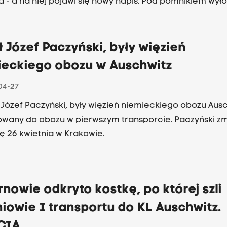
 - a na niej pojawi się nowy napis. Pod pomnikiem wył
e także bruk odnaleziony podczas remontu linii kolejow
e. Bruk, po którym szli więźniowie właśnie pierwszego
rtu. Prace potrwają do końca maja.
 Józef Paczyński, były więzień
ieckiego obozu w Auschwitz
04-27
e Józef Paczyński, były więzień niemieckiego obozu Ausc
wany do obozu w pierwszym transporcie. Paczyński zm
lę 26 kwietnia w Krakowie.
nowie odkryto kostkę, po której szli
iowie I transportu do KL Auschwitz.
CIA