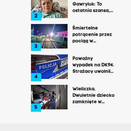
Gawryluk: To
ostatnia szansa,
2
by opowiedzieć o
tej okrutnej
Śmiertelne
chorobie
potrącenie przez
pociąg w
3
Rzozowie.
Utrudnienia na
Poważny
trasie do Krakowa
wypadek na DK94.
Strażacy uwolnili
4
zakleszczonego
kierowcę
Wieliczka.
Dwuletnie dziecko
zamknięte w
5
nagrzanym aucie,
matka była na
zakupach