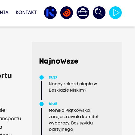
NIA
KONTAKT
Najnowsze
rtu
19:37
Nocny rekord ciepła w
Beskidzie Niskim?
18:45
się
Monika Piątkowska
zarejestrowała komitet
ansportu
wyborczy. Bez szyldu
a
partyjnego