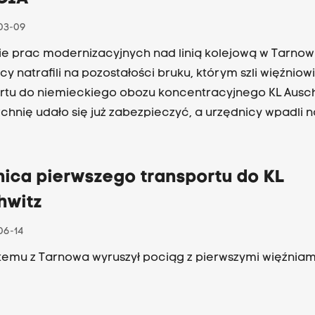
03-09
ie prac modernizacyjnych nad linią kolejową w Tarnow
y natrafili na pozostałości bruku, którym szli więźniowi
oncentracyjnego KL Auschwitz.
chnię udało się już zabezpieczyć, a urzędnicy wpadli 
orzystać pamiątkowe znalezisko.
nica pierwszego transportu do KL
hwitz
06-14
 temu z Tarnowa wyruszył pociąg z pierwszymi więźnia