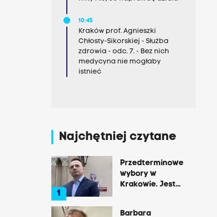
10:45
Kraków prof. Agnieszki
Chłosty-Sikorskiej - Służba
zdrowia - odc. 7. - Bez nich
medycyna nie mogłaby
istnieć
Najchętniej czytane
Przedterminowe
wybory w
Krakowie. Jest
1
decyzja Łukasza
Gibały
Barbara