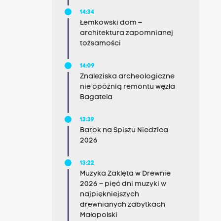
14:34
Łemkowski dom –
architektura zapomnianej
tożsamości
14:09
Znaleziska archeologiczne
nie opóźnią remontu węzła
Bagatela
13:39
Barok na Spiszu Niedzica
2026
13:22
Muzyka Zaklęta w Drewnie
2026 – pięć dni muzyki w
najpiękniejszych
drewnianych zabytkach
Małopolski