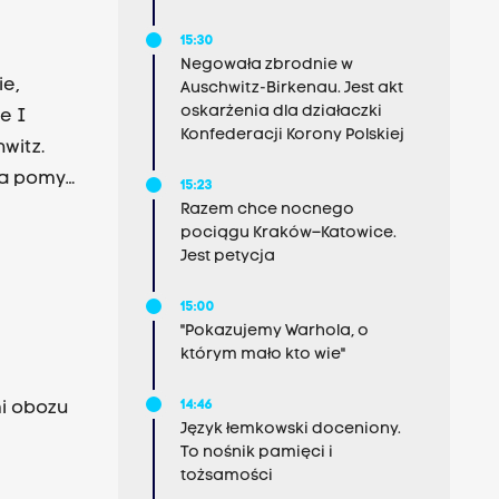
15:30
Negowała zbrodnie w
ie,
Auschwitz-Birkenau. Jest akt
oskarżenia dla działaczki
e I
Konfederacji Korony Polskiej
na pomysł
15:23
Razem chce nocnego
pociągu Kraków–Katowice.
Jest petycja
15:00
"Pokazujemy Warhola, o
którym mało kto wie"
14:46
mi obozu
Język łemkowski doceniony.
To nośnik pamięci i
tożsamości