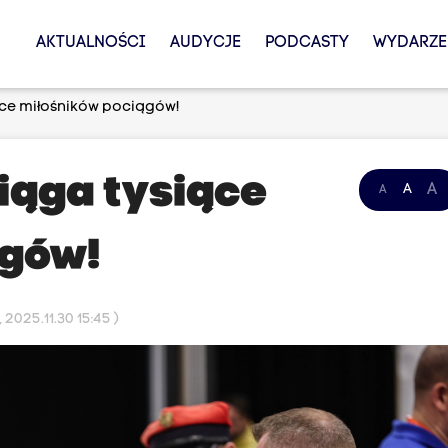
AKTUALNOŚCI
AUDYCJE
PODCASTY
WYDARZE
ące miłośników pociągów!
iąga tysiące
A
A
A
ągów!
2025.11.30 15:45 )