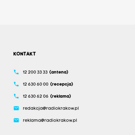
KONTAKT
phone
12 200 33 33
(antena)
phone
12 630 60 00
(recepcja)
phone
12 630 62 06
(reklama)
email
redakcja@radiokrakow.pl
email
reklama@radiokrakow.pl