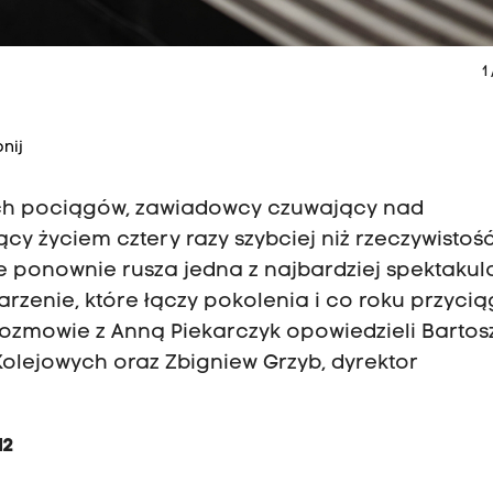
1
nij
ych pociągów, zawiadowcy czuwający nad
ący życiem cztery razy szybciej niż rzeczywistoś
 ponownie rusza jedna z najbardziej spektakul
rzenie, które łączy pokolenia i co roku przyci
rozmowie z Anną Piekarczyk opowiedzieli Bartos
olejowych oraz Zbigniew Grzyb, dyrektor
12