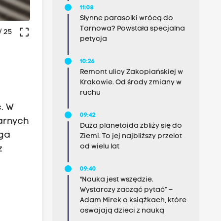
11:08
Słynne parasolki wrócą do
Tarnowa? Powstała specjalna
crop_free
/ 25
petycja
10:26
Remont ulicy Zakopiańskiej w
Krakowie. Od środy zmiany w
ruchu
ć. W
09:42
arnych
Duża planetoida zbliży się do
ąga
Ziemi. To jej najbliższy przelot
od wielu lat
z
09:40
"Nauka jest wszędzie.
Wystarczy zacząć pytać” –
Adam Mirek o książkach, które
oswajają dzieci z nauką