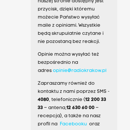
naszej stronie dostępny jest
przycisk, dzięki któremu
możecie Państwo wysyłać
maile z opiniami. Wszystkie
będą skrupulatnie czytane i
nie pozostaną bez reakcji.
Opinie można wysyłać też
bezpośrednio na
adres
opinie@radiokrakow.pl
Zapraszamy również do
kontaktu z nami poprzez SMS -
4080
, telefonicznie (
12 200 33
33
– antena,
12 630 60 00
–
recepcja), a także na nasz
profil na
Facebooku
oraz