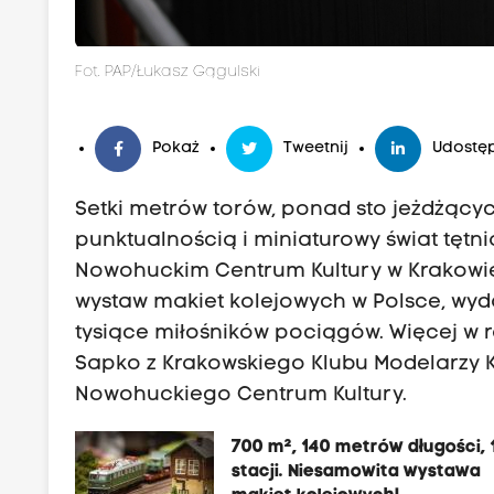
Fot. PAP/Łukasz Gągulski
Pokaż
Tweetnij
Udostęp
Setki metrów torów, ponad sto jeżdżąc
punktualnością i miniaturowy świat tętni
Nowohuckim Centrum Kultury w Krakowie
wystaw makiet kolejowych w Polsce, wyda
tysiące miłośników pociągów. Więcej w 
Sapko z Krakowskiego Klubu Modelarzy K
Nowohuckiego Centrum Kultury.
700 m², 140 metrów długości, 
stacji. Niesamowita wystawa