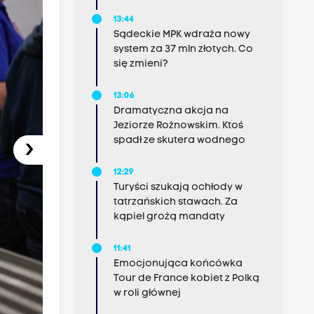
13:44
Sądeckie MPK wdraża nowy
system za 37 mln złotych. Co
się zmieni?
13:06
Dramatyczna akcja na
Jeziorze Rożnowskim. Ktoś
spadł ze skutera wodnego
›
12:29
Turyści szukają ochłody w
tatrzańskich stawach. Za
kąpiel grożą mandaty
11:41
Emocjonująca końcówka
Tour de France kobiet z Polką
w roli głównej