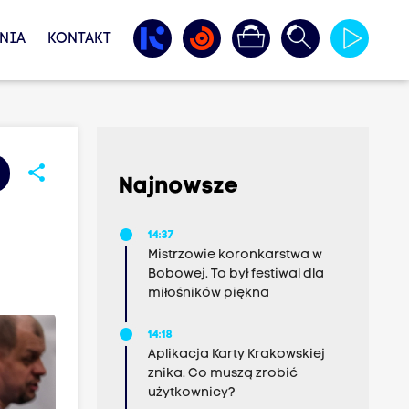
NIA
KONTAKT
share
Najnowsze
14:37
Mistrzowie koronkarstwa w
Bobowej. To był festiwal dla
miłośników piękna
14:18
Aplikacja Karty Krakowskiej
znika. Co muszą zrobić
użytkownicy?