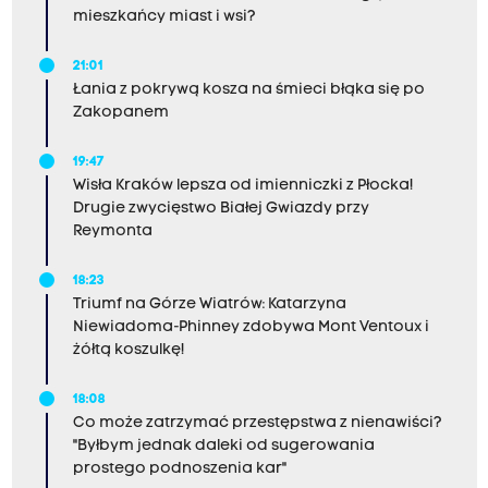
mieszkańcy miast i wsi?
21:01
Łania z pokrywą kosza na śmieci błąka się po
Zakopanem
19:47
Wisła Kraków lepsza od imienniczki z Płocka!
Drugie zwycięstwo Białej Gwiazdy przy
Reymonta
18:23
Triumf na Górze Wiatrów: Katarzyna
Niewiadoma-Phinney zdobywa Mont Ventoux i
żółtą koszulkę!
18:08
Co może zatrzymać przestępstwa z nienawiści?
"Byłbym jednak daleki od sugerowania
prostego podnoszenia kar"