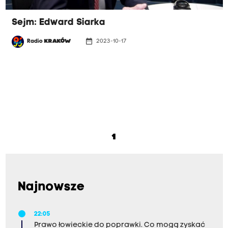
Sejm: Edward Siarka
date_range
Radio
KRAKÓW
2023-10-17
1
Najnowsze
22:05
Prawo łowieckie do poprawki. Co mogą zyskać