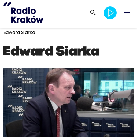
search
menu
Edward Siarka
Edward Siarka