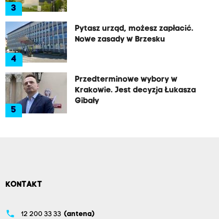
3
Pytasz urząd, możesz zapłacić.
Nowe zasady w Brzesku
4
Przedterminowe wybory w
Krakowie. Jest decyzja Łukasza
Gibały
5
KONTAKT
phone
12 200 33 33
(antena)