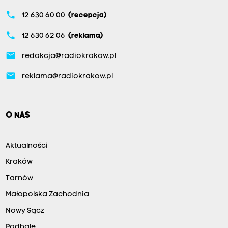
phone
12 630 60 00
(recepcja)
phone
12 630 62 06
(reklama)
email
redakcja@radiokrakow.pl
email
reklama@radiokrakow.pl
O NAS
Aktualności
Kraków
Tarnów
Małopolska Zachodnia
Nowy Sącz
Podhale