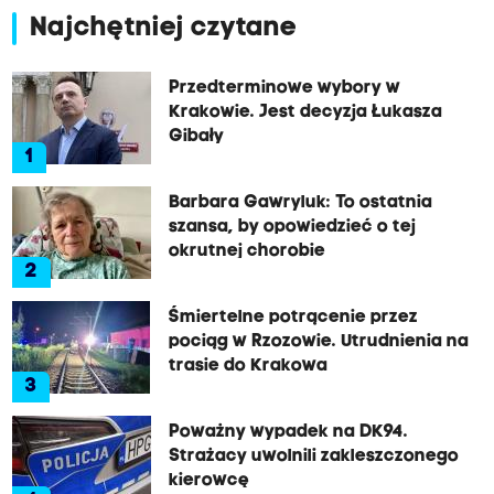
Najchętniej czytane
Przedterminowe wybory w
Krakowie. Jest decyzja Łukasza
Gibały
1
Barbara Gawryluk: To ostatnia
szansa, by opowiedzieć o tej
okrutnej chorobie
2
Śmiertelne potrącenie przez
pociąg w Rzozowie. Utrudnienia na
trasie do Krakowa
3
Poważny wypadek na DK94.
Strażacy uwolnili zakleszczonego
kierowcę