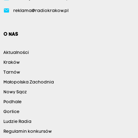
email
reklama@radiokrakow.pl
O NAS
Aktualności
Kraków
Tarnów
Małopolska Zachodnia
Nowy Sącz
Podhale
Gorlice
Ludzie Radia
Regulamin konkursów