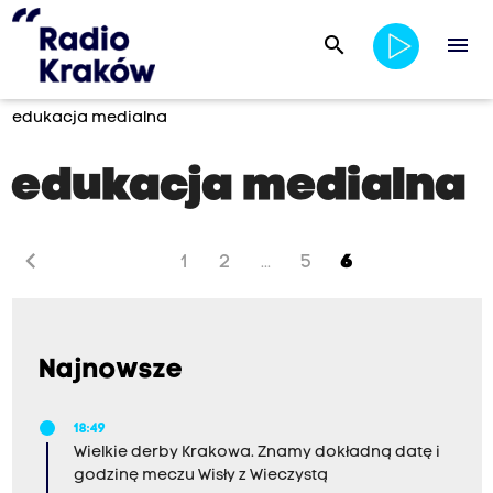
search
menu
edukacja medialna
edukacja medialna
chevron_left
1
2
5
6
...
Najnowsze
18:49
Wielkie derby Krakowa. Znamy dokładną datę i
godzinę meczu Wisły z Wieczystą