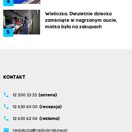
4
Wieliczka. Dwuletnie dziecko
zamknięte w nagrzanym aucie,
matka była na zakupach
5
KONTAKT
phone
12 200 33 33
(antena)
phone
12 630 60 00
(recepcja)
phone
12 630 62 06
(reklama)
email
redakcja@radiokrakow.pl