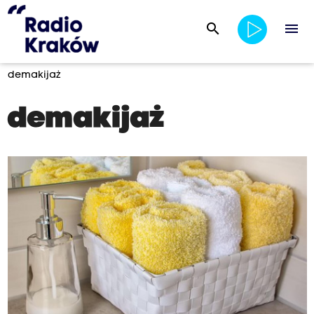
search
menu
demakijaż
demakijaż