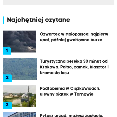
Najchętniej czytane
Czwartek w Małopolsce: najpierw
upał, później gwałtowne burze
1
Turystyczna perełka 30 minut od
Krakowa. Pałac, zamek, klasztor i
brama do lasu
2
Podtopienia w Ciężkowicach,
ulewny piątek w Tarnowie
3
Pytasz urząd, możesz zapłacić.