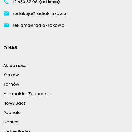
phone
12 630 62 06
(reklama)
email
redakcja@radiokrakow.pl
email
reklama@radiokrakow.pl
O NAS
Aktualności
Kraków
Tarnów
Małopolska Zachodnia
Nowy Sącz
Podhale
Gorlice
Ludzie Radia