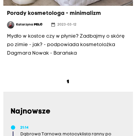
Porady kosmetologa - minimalizm
date_range
Katarzyna
PELC
2023-03-12
Mydło w kostce czy w płynie? Zadbajmy o skórę
po zimie - jak? - podpowiada kosmetolożka
Dagmara Nowak - Barańska
1
Najnowsze
21:14
Dąbrowa Tarnowa: motocyklista ranny po