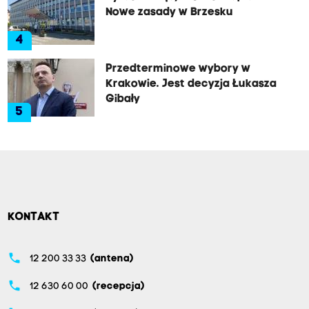
Nowe zasady w Brzesku
4
Przedterminowe wybory w
Krakowie. Jest decyzja Łukasza
Gibały
5
KONTAKT
phone
12 200 33 33
(antena)
phone
12 630 60 00
(recepcja)