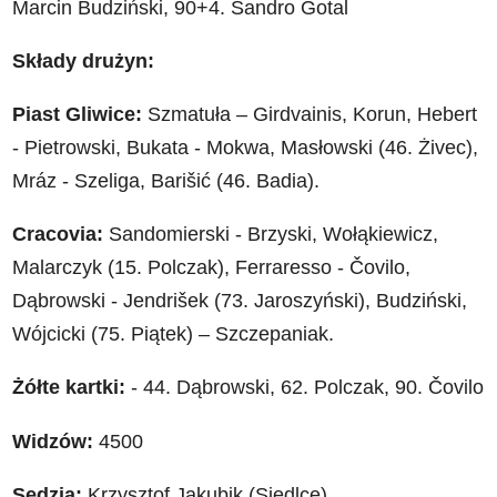
Marcin Budziński, 90+4. Sandro Gotal
Składy drużyn:
Piast Gliwice:
Szmatuła – Girdvainis, Korun, Hebert
- Pietrowski, Bukata - Mokwa, Masłowski (46. Żivec),
Mráz - Szeliga, Barišić (46. Badia).
Cracovia:
Sandomierski - Brzyski, Wołąkiewicz,
Malarczyk (15. Polczak), Ferraresso - Čovilo,
Dąbrowski - Jendrišek (73. Jaroszyński), Budziński,
Wójcicki (75. Piątek) – Szczepaniak.
Żółte kartki:
- 44. Dąbrowski, 62. Polczak, 90.
Čovilo
Widzów:
4500
Sędzia:
Krzysztof Jakubik (Siedlce)