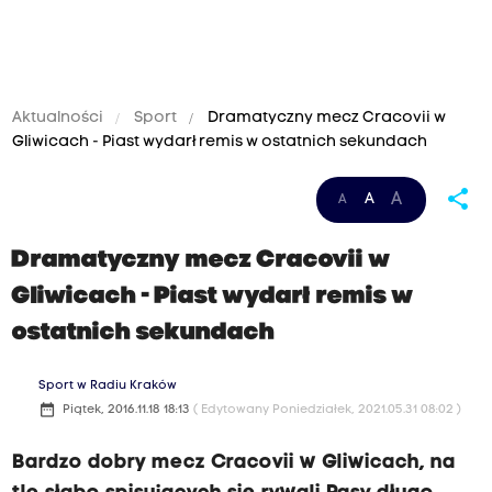
Aktualności
Sport
Dramatyczny mecz Cracovii w
Gliwicach - Piast wydarł remis w ostatnich sekundach
share
A
A
A
Dramatyczny mecz Cracovii w
Gliwicach - Piast wydarł remis w
ostatnich sekundach
Sport w Radiu Kraków
date_range
Piątek, 2016.11.18 18:13
( Edytowany Poniedziałek, 2021.05.31 08:02 )
Bardzo dobry mecz Cracovii w Gliwicach, na