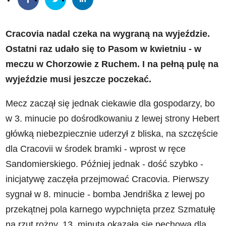
Cracovia nadal czeka na wygraną na wyjeździe.
Ostatni raz udało się to Pasom w kwietniu - w
meczu w Chorzowie z Ruchem. I na pełną pulę na
wyjeździe musi jeszcze poczekać.
Mecz zaczął się jednak ciekawie dla gospodarzy, bo
w 3. minucie po dośrodkowaniu z lewej strony Hebert
główką niebezpiecznie uderzył z bliska, na szczęście
dla Cracovii w środek bramki - wprost w ręce
Sandomierskiego. Później jednak - dość szybko -
inicjatywę zaczęła przejmować Cracovia. Pierwszy
sygnał w 8. minucie - bomba Jendriška z lewej po
przekątnej pola karnego wypchnięta przez Szmatułę
na rzut rożny. 13. minuta okazała się pechowa dla