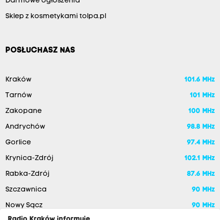
Darmowe ogłoszenia
Sklep z kosmetykami tolpa.pl
POSŁUCHASZ NAS
Kraków
101.6 MHz
Tarnów
101 MHz
Zakopane
100 MHz
Andrychów
98.8 MHz
Gorlice
97.4 MHz
Krynica-Zdrój
102.1 MHz
Rabka-Zdrój
87.6 MHz
Szczawnica
90 MHz
Nowy Sącz
90 MHz
Radio Kraków informuje,