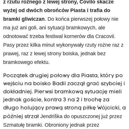
z rzutu rożnego z lewej strony, Čovilo skacze
wyżej od dwóch obrońców Piasta i trafia do
bramki gliwiczan
.
Do końca pierwszej połowy nie
ma już ani goli, ani sytuacji bramkowych, ale
odnotować trzeba festiwal kornerów dla Cracovii.
Pasy przez kilka minut wykonywały rzuty rożne raz z
prawej, raz z lewej strony boiska, jednak bez
bramkowego efektu.
Początek drugiej połowy dla Piasta, który po
wejściu na boisko Badii zaczął grać szybciej i
dokładniej. Pierwsi bramkową sytuację mieli
jednak goście, kontra 3 na 2 i trochę za
długo holujący prawą stroną piłkę Wójcicki, a
Jendriška do opuszczonej już przez
później strzał
Szmatułę bramki. Obroniony jednak przez