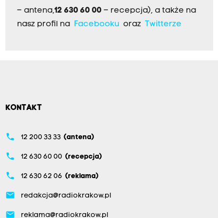
– antena,
12 630 60 00
– recepcja), a także na
nasz profil na
Facebooku
oraz
Twitterze
KONTAKT
phone
12 200 33 33
(antena)
phone
12 630 60 00
(recepcja)
phone
12 630 62 06
(reklama)
email
redakcja@radiokrakow.pl
email
reklama@radiokrakow.pl