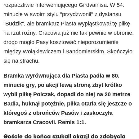
rozpaczliwie interweniującego Girdvainisa. W 54.
minucie w swoim stylu "przydzwonił" z dystansu
"Budzik", ale bramkarz Piasta wypiąstkował tę piłkę
na rzut rożny. Cracovia już nie tak pewnie w obronie,
drogo mogło Pasy kosztować nieporozumienie
między Wołąkiewiczem i Sandomierskim. Skończyło
się na strachu.
Bramka wyrównująca dla Piasta padła w 80.
minucie gry, po akcji lewą stroną zbyt krótko
wybił piłkę Polczak, dopadł do niej na 20 metrze
Badia, huknął potężnie, piłka otarła się jeszcze o
któregoś z obrońców Pasów i zaskoczyła
bramkarza Cracovii. Remis 1:1.
Goście do końca szukali okazji do zdobycia