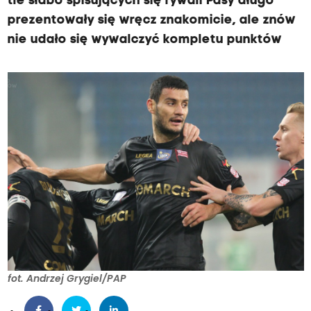
tle słabo spisujących się rywali Pasy długo
prezentowały się wręcz znakomicie, ale znów
nie udało się wywalczyć kompletu punktów
fot. Andrzej Grygiel/PAP