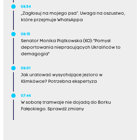
08:54
„Zagłosuj na mojego psa”. Uwaga na oszustwo,
które przejmuje WhatsAppa
08:15
Senator Monika Piątkowska (KO): "Pomysł
deportowania niepracujących Ukraińców to
demagogia"
08:01
Jak uratować wysychające jezioro w
Klimkówce? Potrzebna ekspertyza
07:44
W sobotę tramwaje nie dojadą do Borku
Fałęckiego. Sprawdź zmiany