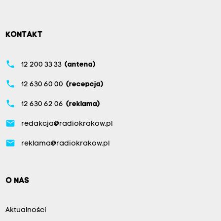
KONTAKT
phone
12 200 33 33
(antena)
phone
12 630 60 00
(recepcja)
phone
12 630 62 06
(reklama)
email
redakcja@radiokrakow.pl
email
reklama@radiokrakow.pl
O NAS
Aktualności