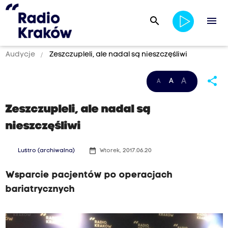
search
menu
Audycje
Zeszczupleli, ale nadal są nieszczęśliwi
share
A
A
A
Zeszczupleli, ale nadal są
nieszczęśliwi
date_range
Lustro (archiwalna)
Wtorek, 2017.06.20
Wsparcie pacjentów po operacjach
bariatrycznych