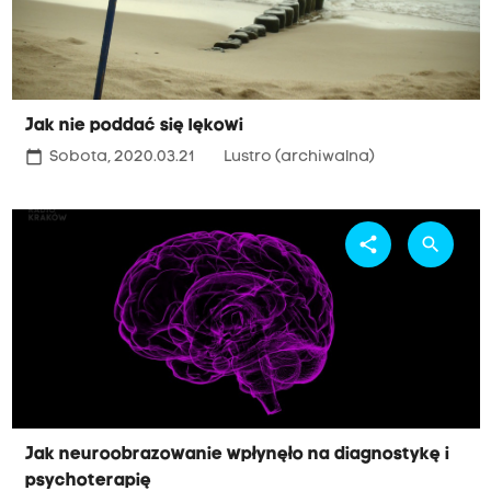
Jak nie poddać się lękowi
calendar_today
Sobota, 2020.03.21
Lustro (archiwalna)
share
search
Jak neuroobrazowanie wpłynęło na diagnostykę i
psychoterapię