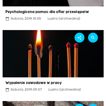
Psychologiczna pomoc dla ofiar przestępstw
calendar_today
Sobota, 2019.10.05
Lustro (archiwalna)
share
search
Wypalenie zawodowe w pracy
calendar_today
Sobota, 2019.09.07
Lustro (archiwalna)