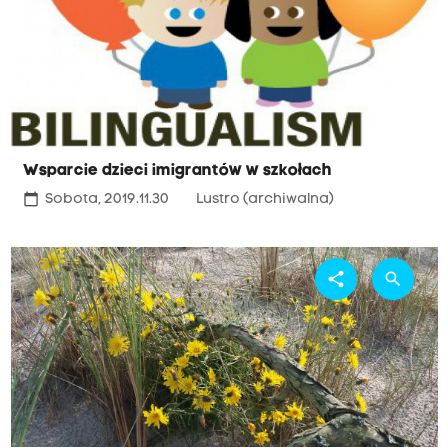
Wsparcie dzieci imigrantów w szkołach
calendar_today
Sobota, 2019.11.30
Lustro (archiwalna)
share
search