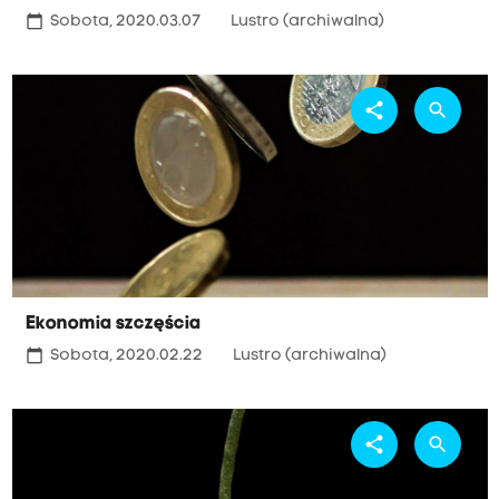
calendar_today
Sobota, 2020.03.07
Lustro (archiwalna)
share
search
Ekonomia szczęścia
calendar_today
Sobota, 2020.02.22
Lustro (archiwalna)
share
search