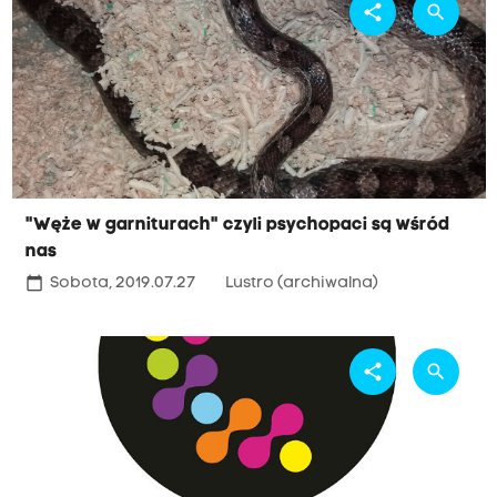
share
search
"Węże w garniturach" czyli psychopaci są wśród
nas
calendar_today
Sobota, 2019.07.27
Lustro (archiwalna)
share
search