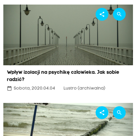
share
search
Wpływ izolacji na psychikę człowieka. Jak sobie
radzić?
calendar_today
Sobota, 2020.04.04
Lustro (archiwalna)
share
search