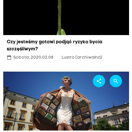
Czy jesteśmy gotowi podjąć ryzyko bycia
szczęśliwym?
calendar_today
Sobota, 2020.02.08
Lustro (archiwalna)
share
search