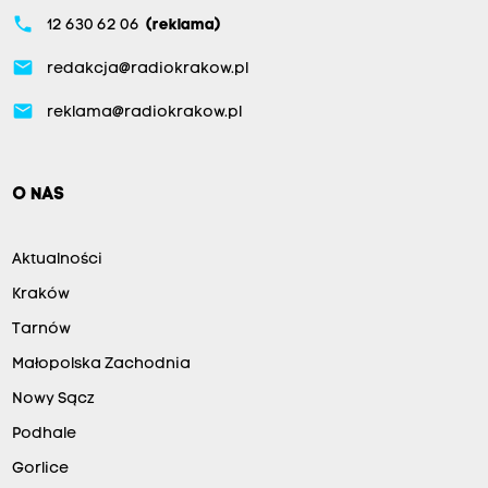
phone
12 630 62 06
(reklama)
email
redakcja@radiokrakow.pl
email
reklama@radiokrakow.pl
O NAS
Aktualności
Kraków
Tarnów
Małopolska Zachodnia
Nowy Sącz
Podhale
Gorlice