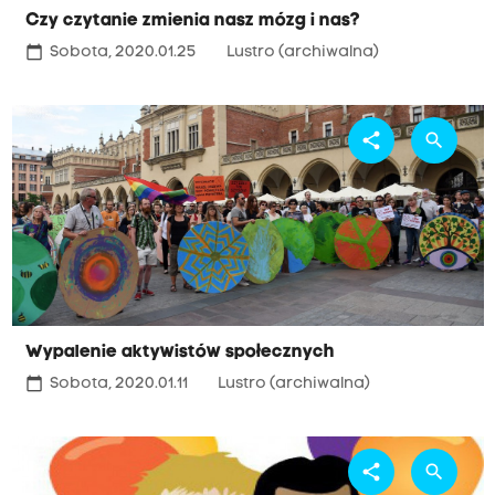
Czy czytanie zmienia nasz mózg i nas?
calendar_today
Sobota, 2020.01.25
Lustro (archiwalna)
share
search
Wypalenie aktywistów społecznych
calendar_today
Sobota, 2020.01.11
Lustro (archiwalna)
share
search