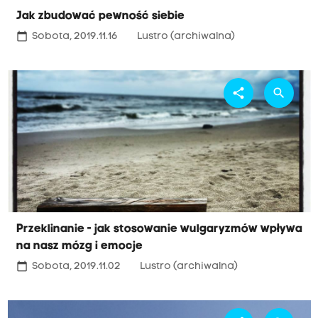
Jak zbudować pewność siebie
calendar_today
Sobota, 2019.11.16
Lustro (archiwalna)
share
search
Przeklinanie - jak stosowanie wulgaryzmów wpływa
na nasz mózg i emocje
calendar_today
Sobota, 2019.11.02
Lustro (archiwalna)