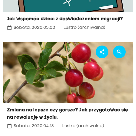
Jak wspomóc dzieci z doświadczeniem migracji?
calendar_today
Sobota, 2020.05.02
Lustro (archiwalna)
share
search
Zmiana na lepsze czy gorsze? Jak przygotować się
na rewolucję w życiu.
calendar_today
Sobota, 2020.04.18
Lustro (archiwalna)