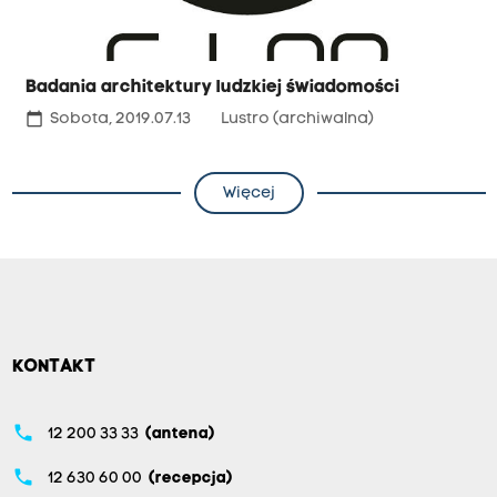
Badania architektury ludzkiej świadomości
calendar_today
Sobota, 2019.07.13
Lustro (archiwalna)
Więcej
KONTAKT
phone
12 200 33 33
(antena)
phone
12 630 60 00
(recepcja)