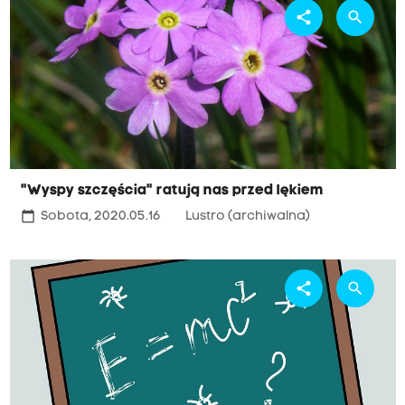
share
search
"Wyspy szczęścia" ratują nas przed lękiem
calendar_today
Sobota, 2020.05.16
Lustro (archiwalna)
share
search