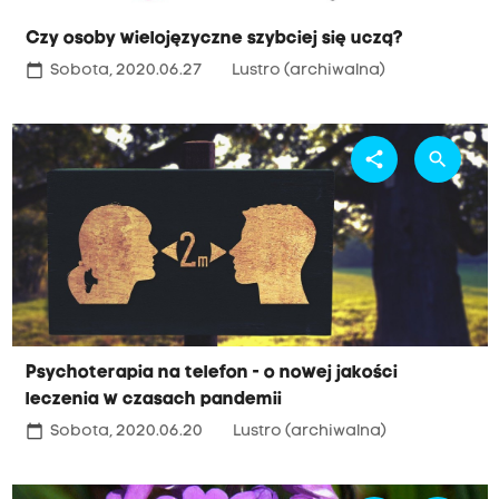
Czy osoby wielojęzyczne szybciej się uczą?
calendar_today
Sobota, 2020.06.27
Lustro (archiwalna)
share
search
Psychoterapia na telefon - o nowej jakości
leczenia w czasach pandemii
calendar_today
Sobota, 2020.06.20
Lustro (archiwalna)