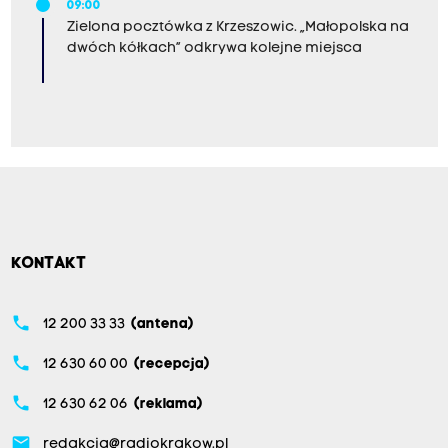
09:00
Zielona pocztówka z Krzeszowic. „Małopolska na
dwóch kółkach” odkrywa kolejne miejsca
KONTAKT
phone
12 200 33 33
(antena)
phone
12 630 60 00
(recepcja)
phone
12 630 62 06
(reklama)
email
redakcja@radiokrakow.pl