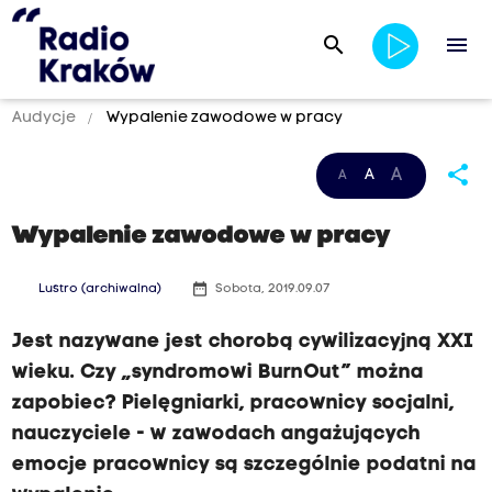
search
menu
Audycje
Wypalenie zawodowe w pracy
share
A
A
A
Wypalenie zawodowe w pracy
date_range
Lustro (archiwalna)
Sobota, 2019.09.07
Jest nazywane jest chorobą cywilizacyjną XXI
wieku. Czy „syndromowi BurnOut” można
zapobiec? Pielęgniarki, pracownicy socjalni,
nauczyciele - w zawodach angażujących
emocje pracownicy są szczególnie podatni na