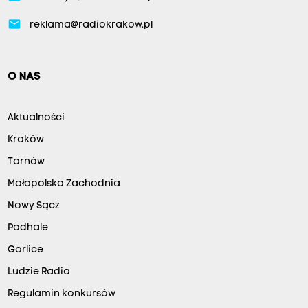
email
reklama@radiokrakow.pl
O NAS
Aktualności
Kraków
Tarnów
Małopolska Zachodnia
Nowy Sącz
Podhale
Gorlice
Ludzie Radia
Regulamin konkursów