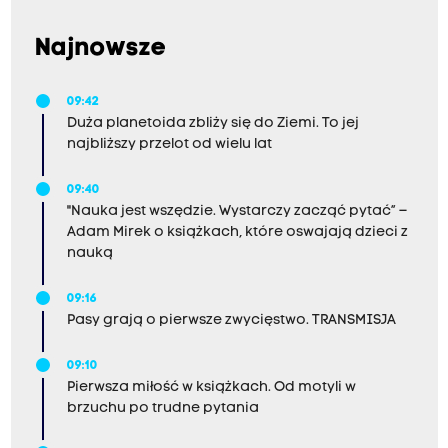
Najnowsze
09:42
Duża planetoida zbliży się do Ziemi. To jej
najbliższy przelot od wielu lat
09:40
"Nauka jest wszędzie. Wystarczy zacząć pytać” –
Adam Mirek o książkach, które oswajają dzieci z
nauką
09:16
Pasy grają o pierwsze zwycięstwo. TRANSMISJA
09:10
Pierwsza miłość w książkach. Od motyli w
brzuchu po trudne pytania