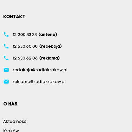
KONTAKT
phone
12 200 33 33
(antena)
phone
12 630 60 00
(recepcja)
phone
12 630 62 06
(reklama)
email
redakcja@radiokrakow.pl
email
reklama@radiokrakow.pl
O NAS
Aktualności
Kraków