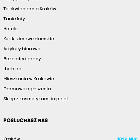
Telekwiaciarnia Kraków
Tanie loty
Hotele
Kurtki zimowe damskie
Artykuły biurowe
Baza ofert pracy
the:blog
Mieszkania w Krakowie
Darmowe ogłoszenia
Sklep z kosmetykami tolpa.pl
POSŁUCHASZ NAS
Kraków
101.6 MHz