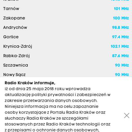
Tarnów
101 MHz
Zakopane
100 MHz
Andrychów
98.8 MHz
Gorlice
97.4 MHz
Krynica-Zdrój
102.1 MHz
Rabka-Zdrój
87.6 MHz
Szczawnica
90 MHz
Nowy Sącz
90 MHz
Radio Kraków informuje,
iż od dnia 25 maja 2018 roku wprowadza
aktualizację polityki prywatności i zabezpieczeń w
zakresie przetwarzania danych osobowych.
Niniejsza informacja ma na celu zapoznanie
osoby korzystające z Portalu Radia Kraków oraz
słuchaczy Radia Kraków ze szczegółami
stosowanych przez Radio Kraków technologii oraz
RADIO KRAKÓW SA. Aleja Juliusza Słowackiego 22, 30-007
z przepisami o ochronie danych osobowych,