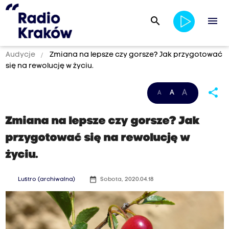
search
menu
Audycje
Zmiana na lepsze czy gorsze? Jak przygotować
się na rewolucję w życiu.
share
A
A
A
Zmiana na lepsze czy gorsze? Jak
przygotować się na rewolucję w
życiu.
date_range
Lustro (archiwalna)
Sobota, 2020.04.18