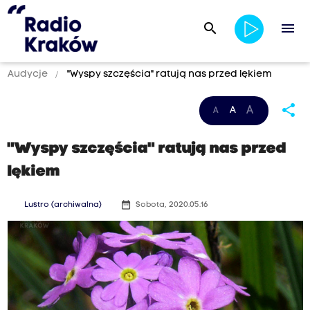
search
menu
Audycje
"Wyspy szczęścia" ratują nas przed lękiem
share
A
A
A
"Wyspy szczęścia" ratują nas przed
lękiem
date_range
Lustro (archiwalna)
Sobota, 2020.05.16