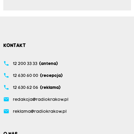
KONTAKT
phone
12 200 33 33
(antena)
phone
12 630 60 00
(recepcja)
phone
12 630 62 06
(reklama)
email
redakcja@radiokrakow.pl
email
reklama@radiokrakow.pl