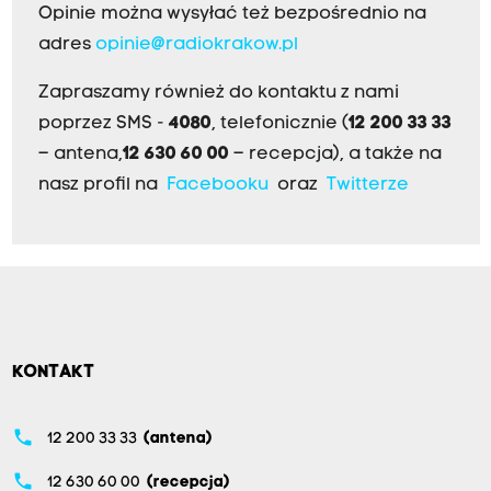
Opinie można wysyłać też bezpośrednio na
adres
opinie@radiokrakow.pl
Zapraszamy również do kontaktu z nami
poprzez SMS -
4080
, telefonicznie (
12 200 33 33
– antena,
12 630 60 00
– recepcja), a także na
nasz profil na
Facebooku
oraz
Twitterze
KONTAKT
phone
12 200 33 33
(antena)
phone
12 630 60 00
(recepcja)