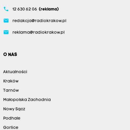
phone
12 630 62 06
(reklama)
email
redakcja@radiokrakow.pl
email
reklama@radiokrakow.pl
O NAS
Aktualności
Kraków
Tarnów
Małopolska Zachodnia
Nowy Sącz
Podhale
Gorlice