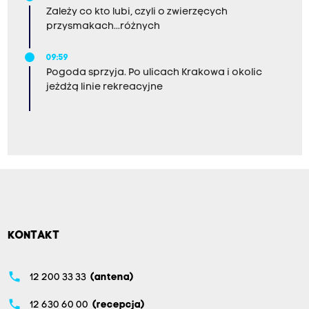
Zależy co kto lubi, czyli o zwierzęcych
przysmakach...różnych
09:59
Pogoda sprzyja. Po ulicach Krakowa i okolic
jeżdżą linie rekreacyjne
KONTAKT
phone
12 200 33 33
(antena)
phone
12 630 60 00
(recepcja)