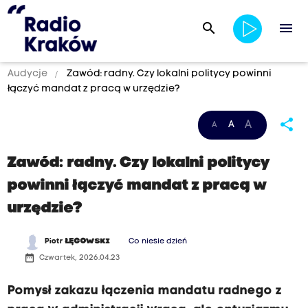
search
menu
Audycje
Zawód: radny. Czy lokalni politycy powinni
łączyć mandat z pracą w urzędzie?
share
A
A
A
Zawód: radny. Czy lokalni politycy
powinni łączyć mandat z pracą w
urzędzie?
Piotr
ŁĘGOWSKI
Co niesie dzień
date_range
Czwartek, 2026.04.23
Pomysł zakazu łączenia mandatu radnego z