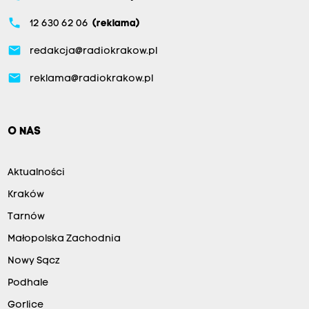
phone
12 630 62 06
(reklama)
email
redakcja@radiokrakow.pl
email
reklama@radiokrakow.pl
O NAS
Aktualności
Kraków
Tarnów
Małopolska Zachodnia
Nowy Sącz
Podhale
Gorlice