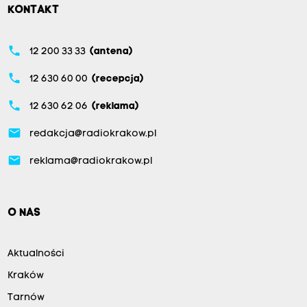
KONTAKT
phone
12 200 33 33
(antena)
phone
12 630 60 00
(recepcja)
phone
12 630 62 06
(reklama)
email
redakcja@radiokrakow.pl
email
reklama@radiokrakow.pl
O NAS
Aktualności
Kraków
Tarnów