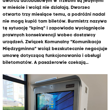
dworcu autobusowym w Trzebini są jedynymi
w mieście i wciąż nie działają. Dworzec
otwarto trzy miesiące temu, a podróżni nadal
nie mogą kupić tam biletów. Burmistrz nazywa
tę sytuację "kpiną" i zapowiada wyciągnięcie
prawnych konsekwencji wobec dostawcy
urządzeń. Związek Komunalny "Komunikacja
Międzygminna" wciąż bezskutecznie negocjuje
umowę dotyczącą funkcjonowania i obsługi
biletomatów. A pasażerowie czekają...