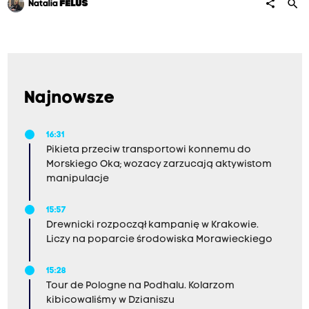
search
share
Natalia
FELUŚ
Najnowsze
16:31
Pikieta przeciw transportowi konnemu do
Morskiego Oka; wozacy zarzucają aktywistom
manipulacje
15:57
Drewnicki rozpoczął kampanię w Krakowie.
Liczy na poparcie środowiska Morawieckiego
15:28
Tour de Pologne na Podhalu. Kolarzom
kibicowaliśmy w Dzianiszu