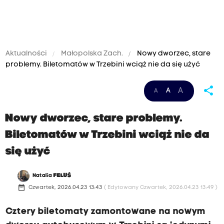
Aktualności
Małopolska Zach.
Nowy dworzec, stare
problemy. Biletomatów w Trzebini wciąż nie da się użyć
share
A
A
A
Nowy dworzec, stare problemy.
Biletomatów w Trzebini wciąż nie da
się użyć
Natalia
FELUŚ
date_range
Czwartek, 2026.04.23 13:43
( Edytowany Czwartek, 2026.04.23 13:49 )
Cztery biletomaty zamontowane na nowym