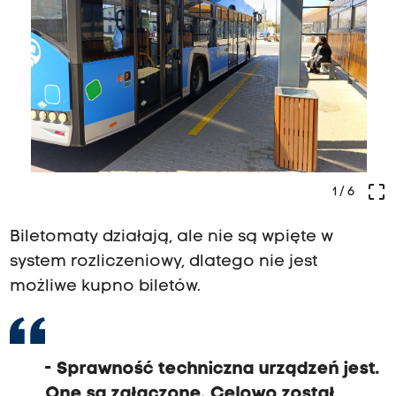
crop_free
1
/ 6
Biletomaty działają, ale nie są wpięte w
system rozliczeniowy, dlatego nie jest
możliwe kupno biletów.
- Sprawność techniczna urządzeń jest.
One są załączone. Celowo został