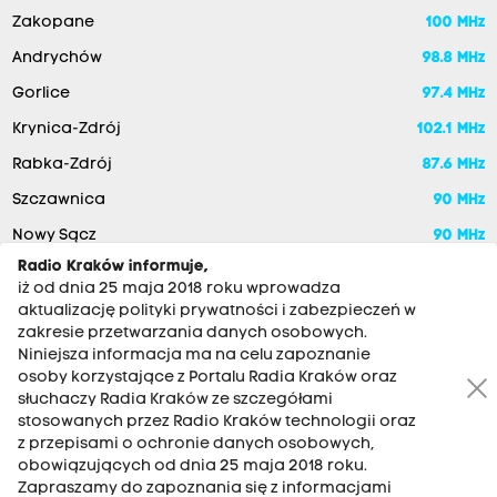
Zakopane
100 MHz
Andrychów
98.8 MHz
Gorlice
97.4 MHz
Krynica-Zdrój
102.1 MHz
Rabka-Zdrój
87.6 MHz
Szczawnica
90 MHz
Nowy Sącz
90 MHz
Radio Kraków informuje,
iż od dnia 25 maja 2018 roku wprowadza
aktualizację polityki prywatności i zabezpieczeń w
zakresie przetwarzania danych osobowych.
Niniejsza informacja ma na celu zapoznanie
osoby korzystające z Portalu Radia Kraków oraz
słuchaczy Radia Kraków ze szczegółami
stosowanych przez Radio Kraków technologii oraz
RADIO KRAKÓW SA. Aleja Juliusza Słowackiego 22, 30-007
z przepisami o ochronie danych osobowych,
Kraków
obowiązujących od dnia 25 maja 2018 roku.
Antena: 12 200 33 33
Zapraszamy do zapoznania się z informacjami