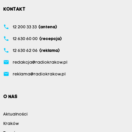
KONTAKT
phone
12 200 33 33
(antena)
phone
12 630 60 00
(recepcja)
phone
12 630 62 06
(reklama)
email
redakcja@radiokrakow.pl
email
reklama@radiokrakow.pl
O NAS
Aktualności
Kraków