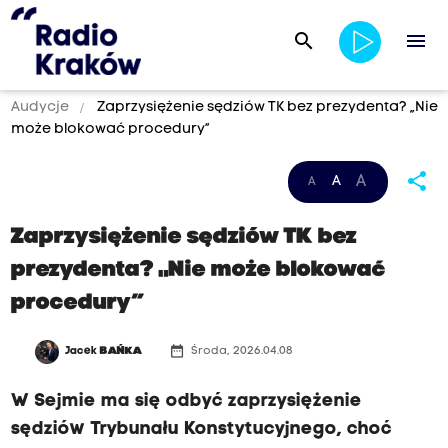
search
menu
Audycje
Zaprzysiężenie sędziów TK bez prezydenta? „Nie
może blokować procedury”
share
A
A
A
Zaprzysiężenie sędziów TK bez
prezydenta? „Nie może blokować
procedury”
date_range
Jacek
BAŃKA
Środa, 2026.04.08
W Sejmie ma się odbyć zaprzysiężenie
sędziów Trybunału Konstytucyjnego, choć