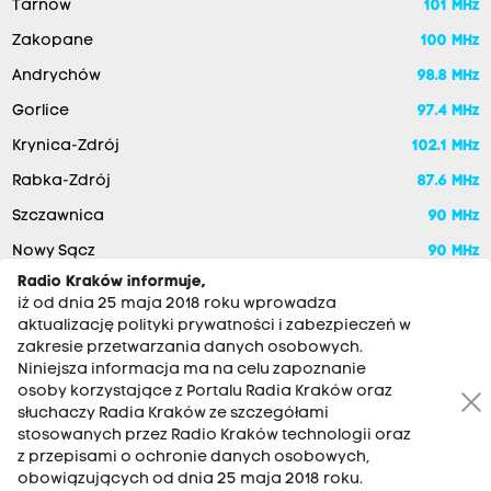
Tarnów
101 MHz
Zakopane
100 MHz
Andrychów
98.8 MHz
Gorlice
97.4 MHz
Krynica-Zdrój
102.1 MHz
Rabka-Zdrój
87.6 MHz
Szczawnica
90 MHz
Nowy Sącz
90 MHz
Radio Kraków informuje,
iż od dnia 25 maja 2018 roku wprowadza
aktualizację polityki prywatności i zabezpieczeń w
zakresie przetwarzania danych osobowych.
Niniejsza informacja ma na celu zapoznanie
osoby korzystające z Portalu Radia Kraków oraz
słuchaczy Radia Kraków ze szczegółami
stosowanych przez Radio Kraków technologii oraz
RADIO KRAKÓW SA. Aleja Juliusza Słowackiego 22, 30-007
z przepisami o ochronie danych osobowych,
Kraków
obowiązujących od dnia 25 maja 2018 roku.