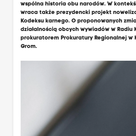
l
wspólna historia obu narodów. W kontekśc
o
wraca także prezydencki projekt noweliz
m
Kodeksu karnego. O proponowanych zmian
a
działalnością obcych wywiadów w Radiu 
c
prokuratorem Prokuratury Regionalnej w 
j
Grom.
i
P
o
l
s
k
i
i
U
k