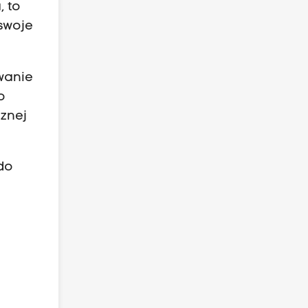
 to
swoje
wanie
o
cznej
 do