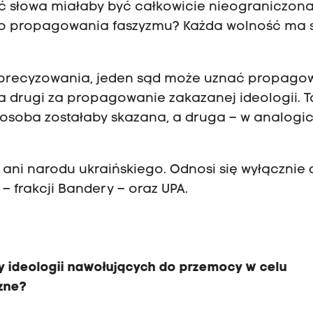
 słowa miałaby być całkowicie nieograniczona,
go propagowania faszyzmu? Każda wolność ma 
doprecyzowania, jeden sąd może uznać propago
 a drugi za propagowanie zakazanej ideologii. T
a osoba zostałaby skazana, a druga – w analogi
w ani narodu ukraińskiego. Odnosi się wyłącznie
– frakcji Bandery – oraz UPA.
y ideologii nawołujących do przemocy w celu
czne?