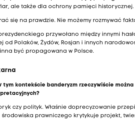
r, ale także dla ochrony pamięci historycznej.
ać się na prawdzie. Nie możemy rozmywać fakt
 prezydenckiego przywołano między innymi hasł
j od Polaków, Żydów, Rosjan i innych narodowoś
winna być propagowana w Polsce.
karna
w tym kontekście banderyzm rzeczywiście można
rpretacyjnych?
oryk czy polityk. Właśnie doprecyzowanie przep
 środowiska prawniczego krytykuje projekt, twie