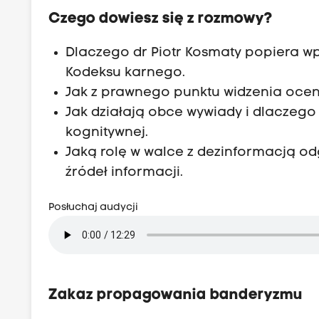
a
Czego dowiesz się z rozmowy?
t
ó
Dlaczego dr Piotr Kosmaty popiera 
w
Kodeksu karnego.
r
Jak z prawnego punktu widzenia oceni
o
Jak działają obce wywiady i dlaczego
z
kognitywnej.
m
Jaką rolę w walce z dezinformacją od
ó
źródeł informacji.
w
m
Posłuchaj audycji
a
b
y
ć
Zakaz propagowania banderyzmu
w