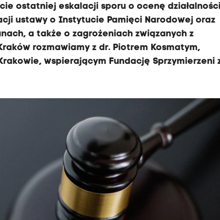
ie ostatniej eskalacji sporu o ocenę działalnośc
acji ustawy o Instytucie Pamięci Narodowej oraz
ach, a także o zagrożeniach związanych z
Kraków rozmawiamy z dr. Piotrem Kosmatym,
Krakowie, wspierającym Fundację Sprzymierzeni 