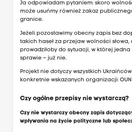
Ja odpowiadam pytaniem: skoro wolność
ś
może usuńmy również zakaz publiczne
c
granice.
i
e
Jeżeli pozostawimy obecny zapis bez 
o
takich haseł za przejaw wolności słowa,
s
prowadziłoby do sytuacji, w której jedn
t
sprawie – już nie.
a
t
Projekt nie dotyczy wszystkich Ukraińcó
n
konkretnie wskazanych organizacji: OUN 
i
e
Czy ogólne przepisy nie wystarczą?
j
e
Czy nie wystarczy obecny zapis dotycząc
s
wpływania na życie polityczne lub społe
k