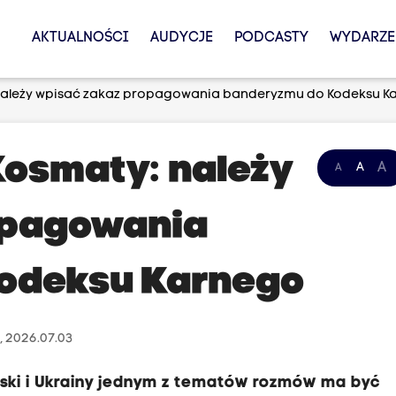
AKTUALNOŚCI
AUDYCJE
PODCASTY
WYDARZE
: należy wpisać zakaz propagowania banderyzmu do Kodeksu K
Kosmaty: należy
A
A
A
opagowania
odeksu Karnego
, 2026.07.03
lski i Ukrainy jednym z tematów rozmów ma być