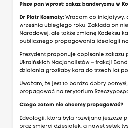
s
Pisze pan wprost: zakaz banderyzmu w K
p
Dr Piotr Kosmaty:
Wracam do inicjatywy, 
ó
września ubiegłego roku. Zakłada on nie
l
Narodowej, ale także zmianę Kodeksu k
n
publicznego propagowania ideologii nazi
a
h
Prezydent proponuje dopisanie zakazu 
i
Ukraińskich Nacjonalistów – frakcji Band
s
działania groziłaby kara do trzech lat p
t
o
Uważam, że jest to bardzo dobry pomysł
r
propagować na terytorium Rzeczypospol
i
Czego zatem nie chcemy propagować?
a
o
Ideologii, która była rozwijana jeszcze 
b
oraz śmierci dziesiątek, a nawet setek 