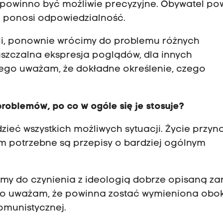
e powinno być możliwie precyzyjne. Obywatel po
e ponosi odpowiedzialność.
uli, ponownie wrócimy do problemu różnych
puszczalna ekspresja poglądów, dla innych
tego uważam, że dokładne określenie, czego
roblemów, po co w ogóle się je stosuje?
zieć wszystkich możliwych sytuacji. Życie przyno
m potrzebne są przepisy o bardziej ogólnym
y do czynienia z ideologią dobrze opisaną z
tego uważam, że powinna zostać wymieniona obo
komunistycznej.