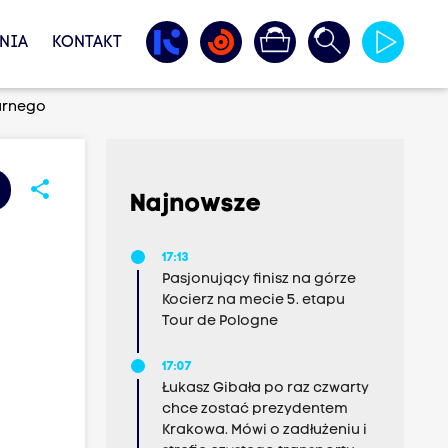
NIA
KONTAKT
arnego
share
Najnowsze
17:13
Pasjonujący finisz na górze
Kocierz na mecie 5. etapu
Tour de Pologne
17:07
Łukasz Gibała po raz czwarty
chce zostać prezydentem
Krakowa. Mówi o zadłużeniu i