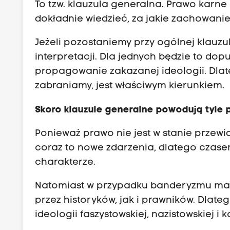
To tzw. klauzula generalna. Prawo karn
a
dokładnie wiedzieć, za jakie zachowani
l
a
Jeżeli pozostaniemy przy ogólnej klauz
c
interpretacji. Dla jednych będzie to do
j
propagowanie zakazanej ideologii. Dla
i
zabraniamy, jest właściwym kierunkiem.
s
p
Skoro klauzule generalne powodują tyle p
o
Ponieważ prawo nie jest w stanie przewid
r
coraz to nowe zdarzenia, dlatego czase
u
charakterze.
o
o
Natomiast w przypadku banderyzmu mam
c
przez historyków, jak i prawników. Dla
e
ideologii faszystowskiej, nazistowskiej i 
n