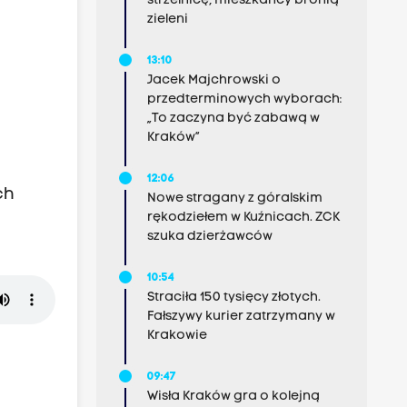
strzelnicę, mieszkańcy bronią
zieleni
13:10
Jacek Majchrowski o
przedterminowych wyborach:
„To zaczyna być zabawą w
Kraków”
12:06
ch
Nowe stragany z góralskim
rękodziełem w Kuźnicach. ZCK
szuka dzierżawców
10:54
Straciła 150 tysięcy złotych.
Fałszywy kurier zatrzymany w
Krakowie
09:47
Wisła Kraków gra o kolejną