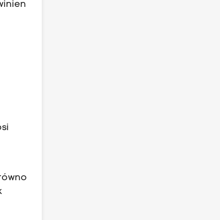
winien
si
arówno
k