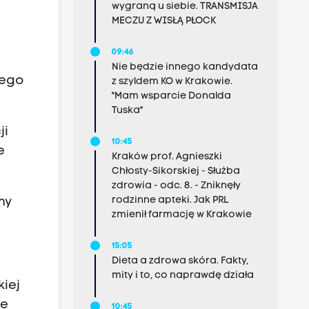
wygraną u siebie. TRANSMISJA
MECZU Z WISŁĄ PŁOCK
09:46
Nie będzie innego kandydata
cego
z szyldem KO w Krakowie.
"Mam wsparcie Donalda
Tuska"
ji
10:45
e
Kraków prof. Agnieszki
Chłosty-Sikorskiej - Służba
zdrowia - odc. 8. - Zniknęły
rodzinne apteki. Jak PRL
my
zmienił farmację w Krakowie
15:05
Dieta a zdrowa skóra. Fakty,
mity i to, co naprawdę działa
kiej
ze
10:45