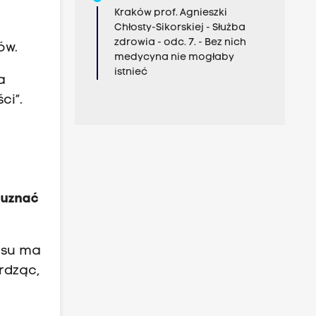
Kraków prof. Agnieszki
Chłosty-Sikorskiej - Służba
zdrowia - odc. 7. - Bez nich
ów.
medycyna nie mogłaby
istnieć
a
ci”.
 uznać
isu ma
rdząc,