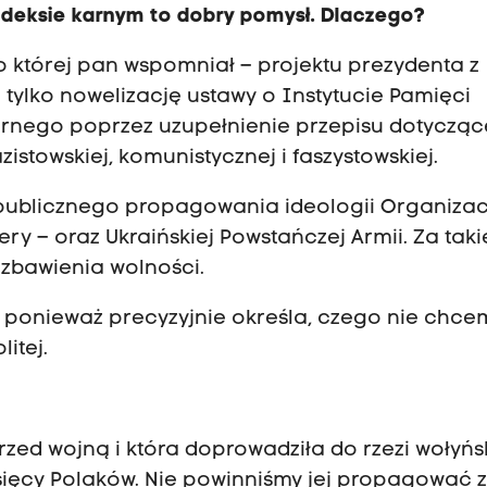
odeksie karnym to dobry pomysł. Dlaczego?
o której pan wspomniał – projektu prezydenta z
 tylko nowelizację ustawy o Instytucie Pamięci
arnego poprzez uzupełnienie przepisu dotyczą
stowskiej, komunistycznej i faszystowskiej.
publicznego propagowania ideologii Organizac
ery – oraz Ukraińskiej Powstańczej Armii. Za taki
ozbawienia wolności.
, ponieważ precyzyjnie określa, czego nie chce
itej.
przed wojną i która doprowadziła do rzezi wołyńs
tysięcy Polaków. Nie powinniśmy jej propagować 