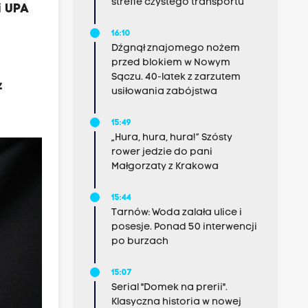
strefie czystego transportu
i UPA
16:10
Dźgnął znajomego nożem
przed blokiem w Nowym
Sączu. 40-latek z zarzutem
z
usiłowania zabójstwa
15:49
„Hura, hura, hura!” Szósty
rower jedzie do pani
Małgorzaty z Krakowa
15:44
Tarnów: Woda zalała ulice i
posesje. Ponad 50 interwencji
po burzach
15:07
Serial "Domek na prerii".
Klasyczna historia w nowej