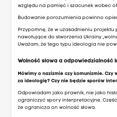
u
względu na pamięć i szacunek wobec ofia
n
Budowanie porozumienia powinno opier
a
r
Przypomnę, że w uzasadnieniu projektu
o
nawołujące do stworzenia Ukrainy „wolne
d
Uważam, że tego typu ideologia nie po
ó
w
Wolność słowa a odpowiedzialność 
.
W
Mówimy o nazizmie czy komunizmie. Czy 
k
za ideologię? Czy nie będzie sporów inte
o
n
Odpowiadam jako prawnik, nie jako hist
t
ograniczyć spory interpretacyjne. Część
e
że ogranicza on wolność słowa.
k