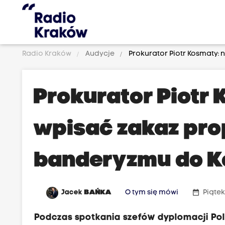
Radio Kraków
Audycje
Prokurator Piotr Kosmaty
s
z
Prokurator Piotr 
e
f
wpisać zakaz pr
o
w
banderyzmu do K
i
e
d
date_range
Jacek
BAŃKA
O tym się mówi
Piątek
y
p
Podczas spotkania szefów dyplomacji Po