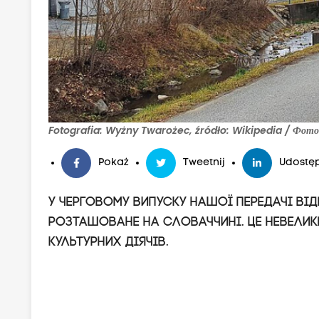
Fotografia: Wyżny Twarożec, źródło: Wikipedia / Фото:
Pokaż
Tweetnij
Udostęp
У черговому випуску нашої передачі ві
розташоване на Словаччині. Це невелик
культурних діячів.