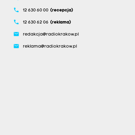
phone
12 630 60 00
(recepcja)
phone
12 630 62 06
(reklama)
email
redakcja@radiokrakow.pl
email
reklama@radiokrakow.pl