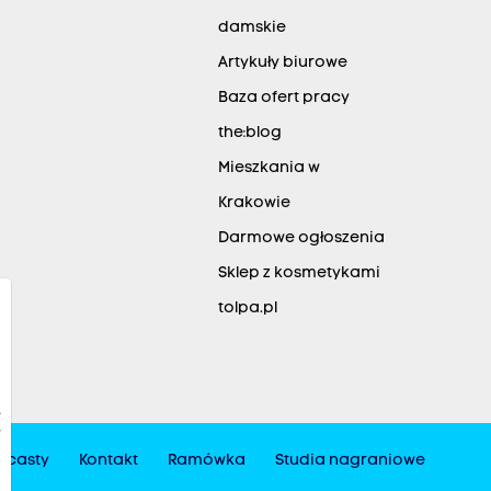
damskie
Artykuły biurowe
Baza ofert pracy
the:blog
Mieszkania w
Krakowie
Darmowe ogłoszenia
Sklep z kosmetykami
tolpa.pl
dcasty
Kontakt
Ramówka
Studia nagraniowe