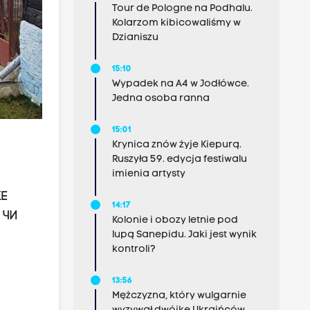
Tour de Pologne na Podhalu.
Kolarzom kibicowaliśmy w
Dzianiszu
15:10
Wypadek na A4 w Jodłówce.
Jedna osoba ranna
15:01
Krynica znów żyje Kiepurą.
Ruszyła 59. edycja festiwalu
imienia artysty
ке
14:17
 чи
Kolonie i obozy letnie pod
lupą Sanepidu. Jaki jest wynik
kontroli?
13:56
Mężczyzna, który wulgarnie