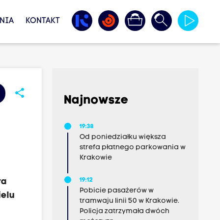
NIA
KONTAKT
share
Najnowsze
19:38
Od poniedziałku większa
strefa płatnego parkowania w
Krakowie
ra
19:12
Pobicie pasażerów w
ielu
tramwaju linii 50 w Krakowie.
Policja zatrzymała dwóch