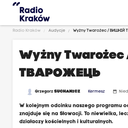
Radio Kraków
Audycje
Wyżny Twarożec / Вишній 
Wyżny Twarożec
Тварожець
date_range
Grzegorz
SUCHANICZ
Kermesz
Nied
W kolejnym odcinku naszego programu o
znajduje się na Słowacji. To niewielka, l
działaczy kościelnych i kulturalnych.