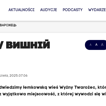
AKTUALNOŚCI
AUDYCJE
PODCASTY
WYDARZE
Тварожець
 / Вишній
A
A
A
ziela, 2025.07.06
dwiedzimy łemkowską wieś Wyżny Twarożec, któ
ecz wyjątkowa miejscowość, z której wywodzi się w