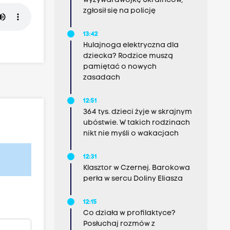
wyzywał dwójkę Ukraińców,
zgłosił się na policję
13:42
Hulajnoga elektryczna dla
dziecka? Rodzice muszą
pamiętać o nowych
zasadach
12:51
364 tys. dzieci żyje w skrajnym
ubóstwie. W takich rodzinach
nikt nie myśli o wakacjach
12:31
Klasztor w Czernej. Barokowa
perła w sercu Doliny Eliasza
12:15
Co działa w profilaktyce?
Posłuchaj rozmów z