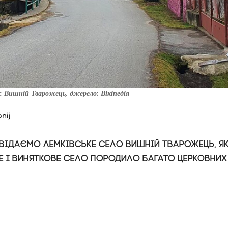
 Вишній Тварожець, джерело: Вікіпедія
nij
двідаємо лемківське село Вишній Тварожець, я
е і виняткове село породило багато церковних