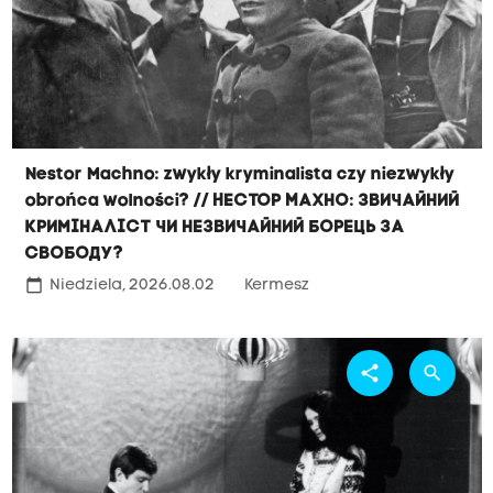
Nestor Machno: zwykły kryminalista czy niezwykły
obrońca wolności? // Нестор Махно: звичайний
криміналіст чи незвичайний борець за
свободу?
calendar_today
Niedziela, 2026.08.02
Kermesz
share
search