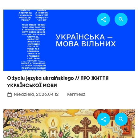
share
search
O życiu języka ukraińskiego // Про життя
української мови
calendar_today
Niedziela, 2026.04.12
Kermesz
share
search