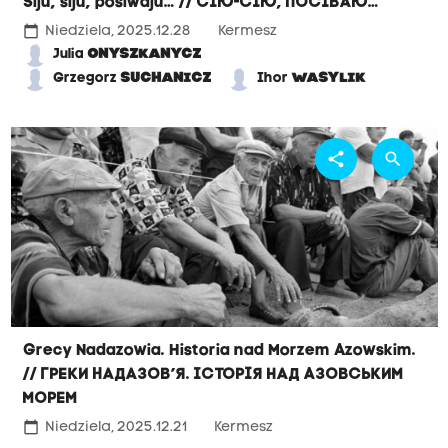
Siju, siju, posiwaju… // Сію-сію, посіваю…
calendar_today
Niedziela, 2025.12.28
Kermesz
Julia
ONYSZKANYCZ
Grzegorz
SUCHANICZ
Ihor
WASYLIK
share
search
Grecy Nadazowia. Historia nad Morzem Azowskim.
// Греки Надазов’я. Історія над Азовським
морем
calendar_today
Niedziela, 2025.12.21
Kermesz