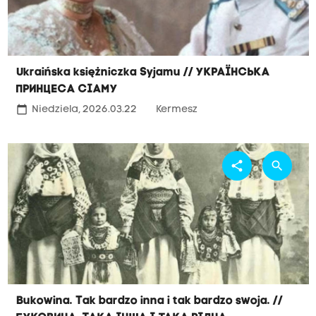
Ukraińska księżniczka Syjamu // Українська
принцеса Сіаму
calendar_today
Niedziela, 2026.03.22
Kermesz
share
search
Bukowina. Tak bardzo inna i tak bardzo swoja. //