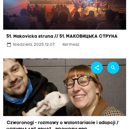
51. Makovicka struna // 51. Маковицька Струна
calendar_today
Niedziela, 2025.12.07
Kermesz
share
search
Czworonogi - rozmowy o wolontariacie i adopcji /