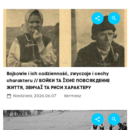
share
search
Bojkowie i ich codzienność, zwyczaje i cechy
charakteru // Бойки та їхнє повсякденне
життя, звичаї та риси характеру
calendar_today
Niedziela, 2026.06.07
Kermesz
share
search