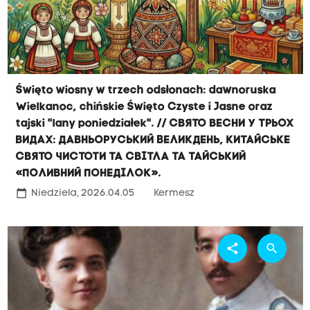
Święto wiosny w trzech odsłonach: dawnoruska
Wielkanoc, chińskie Święto Czyste i Jasne oraz
tajski "lany poniedziałek". // Свято весни у трьох
видах: давньоруський Великдень, китайське
Свято Чистоти та Світла та тайський
«поливний понеділок».
calendar_today
Niedziela, 2026.04.05
Kermesz
share
search