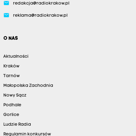
email
redakcja@radiokrakow.pl
email
reklama@radiokrakow.pl
O NAS
Aktualności
Kraków
Tarnów
Małopolska Zachodnia
Nowy Sącz
Podhale
Gorlice
Ludzie Radia
Regulamin konkursów