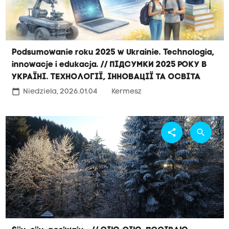
Podsumowanie roku 2025 w Ukrainie. Technologia,
innowacje i edukacja. // Підсумки 2025 року в
Україні. Технології, інновації та освіта
calendar_today
Niedziela, 2026.01.04
Kermesz
share
search