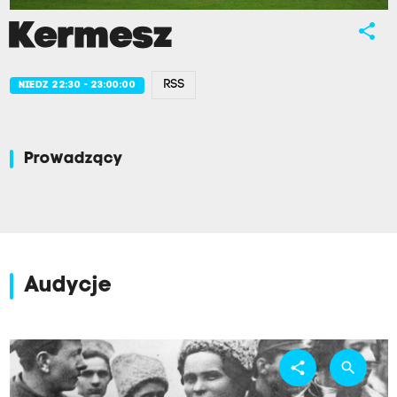
Kermesz
share
RSS
NIEDZ 22:30 - 23:00:00
Prowadzący
Audycje
share
search