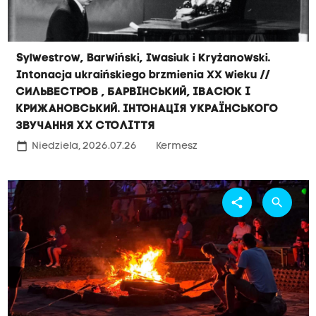
Sylwestrow, Barwiński, Iwasiuk i Kryżanowski.
Intonacja ukraińskiego brzmienia XX wieku //
Сильвестров , Барвінський, Івасюк і
Крижановський. Інтонація українського
звучання ХХ століття
calendar_today
Niedziela, 2026.07.26
Kermesz
share
search