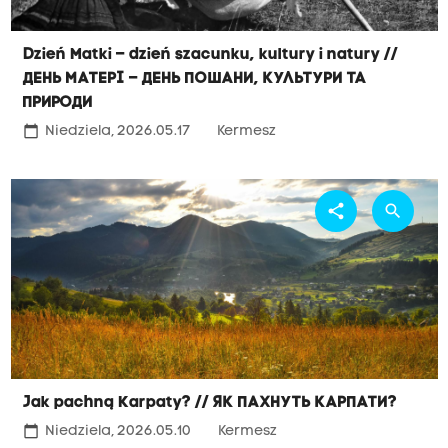
Dzień Matki – dzień szacunku, kultury i natury //
День матері – день пошани, культури та
природи
calendar_today
Niedziela, 2026.05.17
Kermesz
share
search
Jak pachną Karpaty? // Як пахнуть карпати?
calendar_today
Niedziela, 2026.05.10
Kermesz