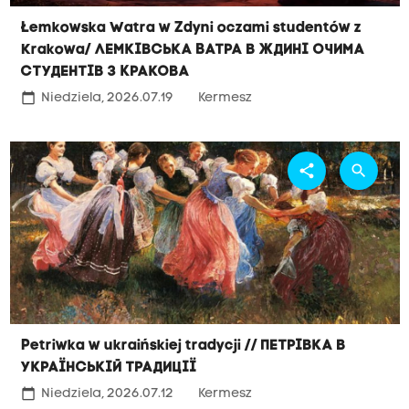
Łemkowska Watra w Zdyni oczami studentów z
Krakowa/ Лемківська Ватра в Ждині очима
студентів з Кракова
calendar_today
Niedziela, 2026.07.19
Kermesz
share
search
Petriwka w ukraińskiej tradycji // Петрівка в
українській традиції
calendar_today
Niedziela, 2026.07.12
Kermesz