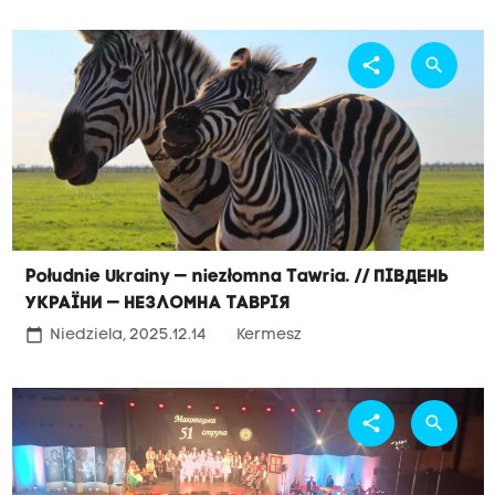
share
search
Południe Ukrainy — niezłomna Tawria. // Південь
України — незломна Таврія
calendar_today
Niedziela, 2025.12.14
Kermesz
share
search