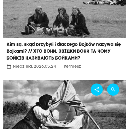
Kim są, skąd przybyli i dlaczego Bojków nazywa się
Bojkami? // Хто вони, звідки вони та чому
Бойків називають Бойками?
calendar_today
Niedziela, 2026.05.24
Kermesz
share
search