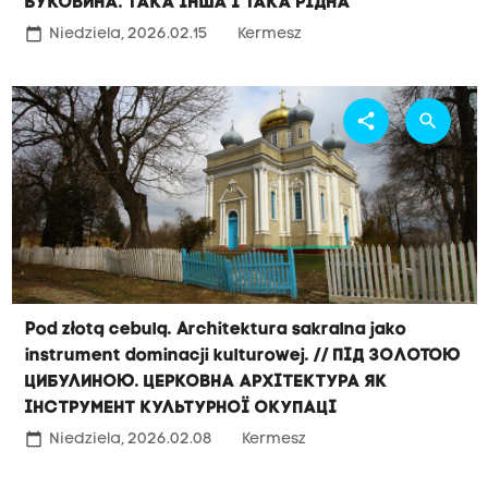
Буковина. Така інша і така рідна
calendar_today
Niedziela, 2026.02.15
Kermesz
share
search
Pod złotą cebulą. Architektura sakralna jako
instrument dominacji kulturowej. // Під золотою
цибулиною. Церковна архітектура як
інструмент культурної окупаці
calendar_today
Niedziela, 2026.02.08
Kermesz