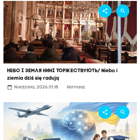
share
search
Небо і земля нині торжествують/ Niebo i
ziemia dziś się radują
calendar_today
Niedziela, 2026.01.18
Kermesz
share
search