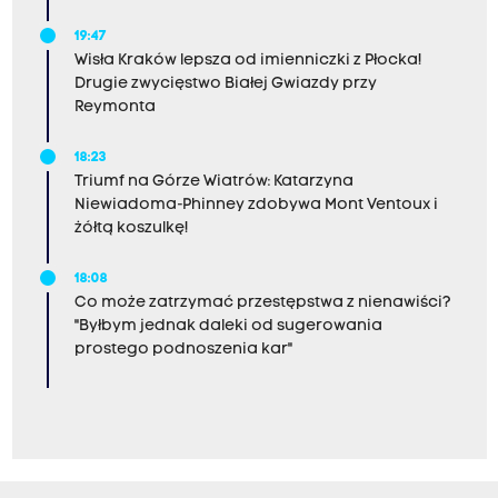
19:47
Wisła Kraków lepsza od imienniczki z Płocka!
Drugie zwycięstwo Białej Gwiazdy przy
Reymonta
18:23
Triumf na Górze Wiatrów: Katarzyna
Niewiadoma-Phinney zdobywa Mont Ventoux i
żółtą koszulkę!
18:08
Co może zatrzymać przestępstwa z nienawiści?
"Byłbym jednak daleki od sugerowania
prostego podnoszenia kar"