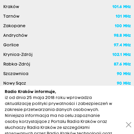
Kraków
101.6 MHz
Tarnów
101 MHz
Zakopane
100 MHz
Andrychów
98.8 MHz
Gorlice
97.4 MHz
Krynica-Zdrój
102.1 MHz
Rabka-Zdrój
87.6 MHz
Szczawnica
90 MHz
Nowy Sącz
90 MHz
Radio Kraków informuje,
iż od dnia 25 maja 2018 roku wprowadza
aktualizację polityki prywatności i zabezpieczeń w
zakresie przetwarzania danych osobowych.
Niniejsza informacja ma na celu zapoznanie
osoby korzystające z Portalu Radia Kraków oraz
słuchaczy Radia Kraków ze szczegółami
stosowanych przez Radio Kraków technologii oraz