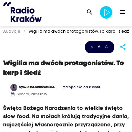
search
menu
Audycje
Wigilia ma dwóch protagonistów. To karp i śledź
share
A
A
A
Wigilia ma dwóch protagonistów. To
karp i śledź
Sylwia
PASZKOWSKA
Małopolska od kuchni
date_range
Sobota, 2023.12.16
Święta Bożego Narodzenia to wielkie święto
slow food. Na stołach królują tradycyjne dania,
najczęściej własnoręcznie przyrządzone, przy