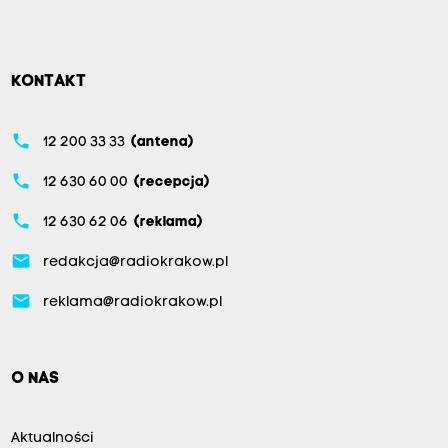
KONTAKT
phone
12 200 33 33
(antena)
phone
12 630 60 00
(recepcja)
phone
12 630 62 06
(reklama)
email
redakcja@radiokrakow.pl
email
reklama@radiokrakow.pl
O NAS
Aktualności