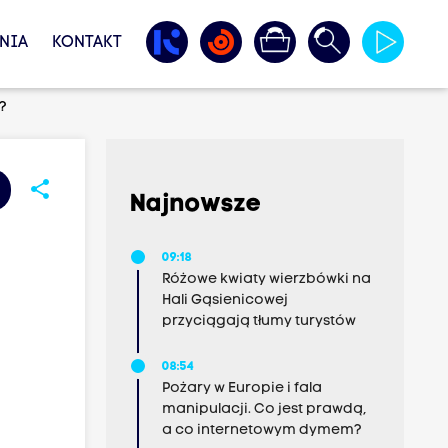
NIA
KONTAKT
?
share
Najnowsze
09:18
Różowe kwiaty wierzbówki na
Hali Gąsienicowej
przyciągają tłumy turystów
08:54
Pożary w Europie i fala
manipulacji. Co jest prawdą,
a co internetowym dymem?