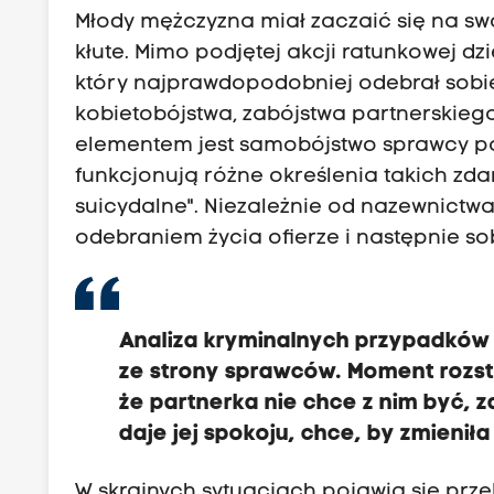
Młody mężczyzna miał zaczaić się na swo
kłute. Mimo podjętej akcji ratunkowej d
który najprawdopodobniej odebrał sobie 
kobietobójstwa, zabójstwa partnerskieg
elementem jest samobójstwo sprawcy po 
funkcjonują różne określenia takich zd
suicydalne". Niezależnie od nazewnictw
odebraniem życia ofierze i następnie so
Analiza kryminalnych przypadków
ze strony sprawców. Moment rozsta
że partnerka nie chce z nim być, z
daje jej spokoju, chce, by zmieniła
W skrajnych sytuacjach pojawia się przek