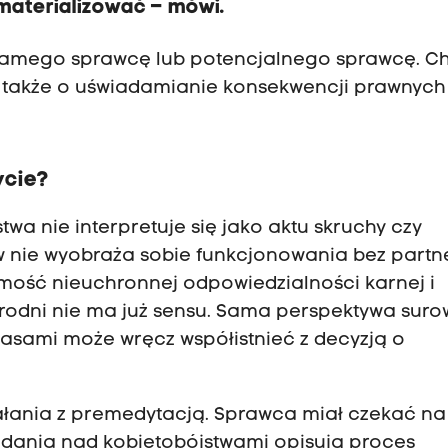
materializować – mówi.
samego sprawcę lub potencjalnego sprawcę. C
z także o uświadamianie konsekwencji prawnych 
ycie?
wa nie interpretuje się jako aktu skruchy czy
 nie wyobraża sobie funkcjonowania bez partne
mość nieuchronnej odpowiedzialności karnej i
brodni nie ma już sensu. Sama perspektywa suro
zasami może wręcz współistnieć z decyzją o
iałania z premedytacją. Sprawca miał czekać na
Badania nad kobietobójstwami opisują proces