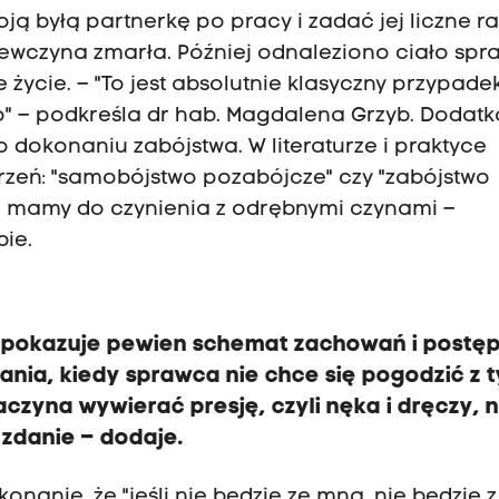
ją byłą partnerkę po pracy i zadać jej liczne r
ziewczyna zmarła. Później odnaleziono ciało spr
życie. – "To jest absolutnie klasyczny przypade
o" – podkreśla dr hab. Magdalena Grzyb. Doda
dokonaniu zabójstwa. W literaturze i praktyce
arzeń: "samobójstwo pozabójcze" czy "zabójstwo
a mamy do czynienia z odrębnymi czynami –
bie.
 pokazuje pewien schemat zachowań i post
nia, kiedy sprawca nie chce się pogodzić z 
aczyna wywierać presję, czyli nęka i dręczy, n
 zdanie – dodaje.
onanie, że "jeśli nie będzie ze mną, nie będzie z