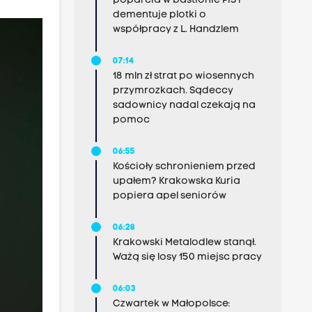
poparcia w bastionie PiS i
dementuje plotki o
współpracy z L. Handzlem
07:14
18 mln zł strat po wiosennych
przymrozkach. Sądeccy
sadownicy nadal czekają na
pomoc
06:55
Kościoły schronieniem przed
upałem? Krakowska Kuria
popiera apel seniorów
06:28
Krakowski Metalodlew stanął.
Ważą się losy 150 miejsc pracy
06:03
Czwartek w Małopolsce: