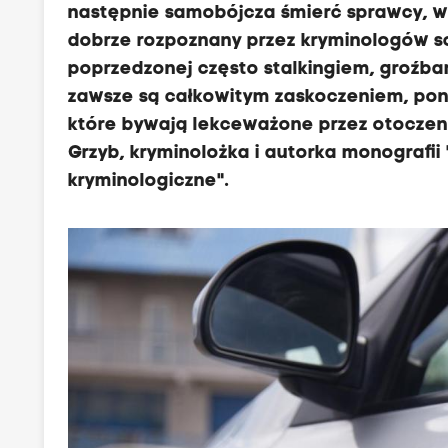
następnie samobójcza śmierć sprawcy, wst
dobrze rozpoznany przez kryminologów s
poprzedzonej często stalkingiem, groźba
zawsze są całkowitym zaskoczeniem, poni
które bywają lekceważone przez otoczenie
Grzyb, kryminolożka i autorka monografii
kryminologiczne".