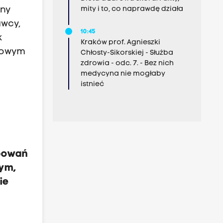
any
mity i to, co naprawdę działa
awcy,
10:45
k
Kraków prof. Agnieszki
tkowym
Chłosty-Sikorskiej - Służba
zdrowia - odc. 7. - Bez nich
medycyna nie mogłaby
istnieć
ępowań
tym,
ie