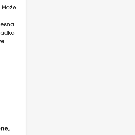
. Może
lesna
rzadko
we
one,