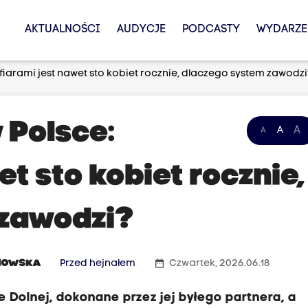
AKTUALNOŚCI
AUDYCJE
PODCASTY
WYDARZE
fiarami jest nawet sto kobiet rocznie, dlaczego system zawodzi
 Polsce:
A
A
A
et sto kobiet rocznie,
 zawodzi?
date_range
NOWSKA
Przed hejnałem
Czwartek, 2026.06.18
e Dolnej, dokonane przez jej byłego partnera, a