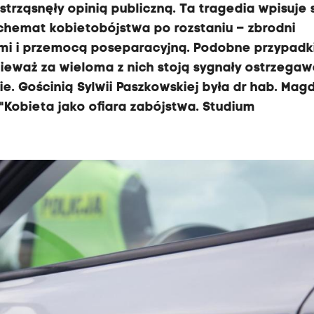
rząsnęły opinią publiczną. Ta tragedia wpisuje 
chemat kobietobójstwa po rozstaniu – zbrodni
mi i przemocą poseparacyjną. Podobne przypadki
eważ za wieloma z nich stoją sygnały ostrzegaw
. Gościnią Sylwii Paszkowskiej była dr hab. Mag
 "Kobieta jako ofiara zabójstwa. Studium