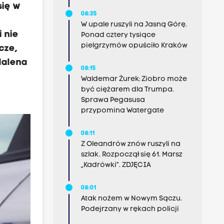
się w
08:35
W upale ruszyli na Jasną Górę.
 nie
Ponad cztery tysiące
pielgrzymów opuściło Kraków
cze,
dalena
08:15
Waldemar Żurek: Ziobro może
być ciężarem dla Trumpa.
Sprawa Pegasusa
przypomina Watergate
08:11
Z Oleandrów znów ruszyli na
szlak. Rozpoczął się 61. Marsz
„Kadrówki”. ZDJĘCIA
08:01
Atak nożem w Nowym Sączu.
Podejrzany w rękach policji