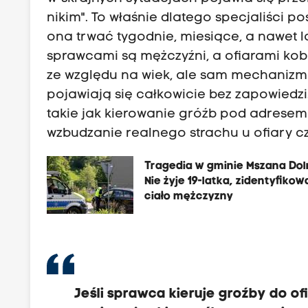
nikim". To właśnie dlatego specjaliści 
ona trwać tygodnie, miesiące, a nawet 
sprawcami są mężczyźni, a ofiarami kobi
ze względu na wiek, ale sam mechanizm 
pojawiają się całkowicie bez zapowiedz
takie jak kierowanie gróźb pod adresem 
wzbudzanie realnego strachu u ofiary c
Tragedia w gminie Mszana Dol
Nie żyje 19-latka, zidentyfiko
ciało mężczyzny
Jeśli sprawca kieruje groźby do o