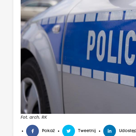
Fot. arch. RK
Pokaż
Tweetnij
Udostęp