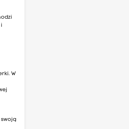
hodzi
i
rki. W
wej
 swoją