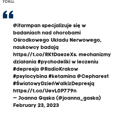
roku.
@ifarmpan
specjalizuje się w
badaniach nad chorobami
Ośrodkowego Układu Nerwowego,
naukowcy badają
https://t.co/RK1DaezeXs
. mechanizmy
działania
#pychodeliki
w leczeniu
#depresja
@RadioKrakow
#psylocybina
#ketamina
@Cephares1
#ŚwiatowyDzieńWalkizDepresją
https://t.co/UevL0P779n
— Joanna Gąska (@joanna_gaska)
February 23, 2023