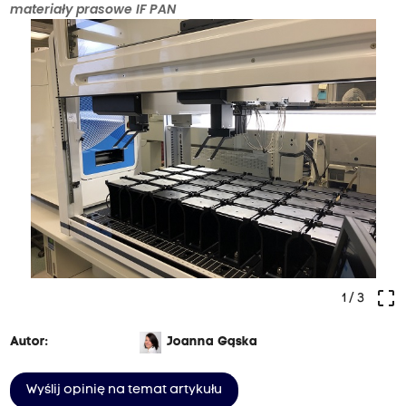
materiały prasowe IF PAN
crop_free
1
/ 3
Autor:
Joanna Gąska
Wyślij opinię na temat artykułu