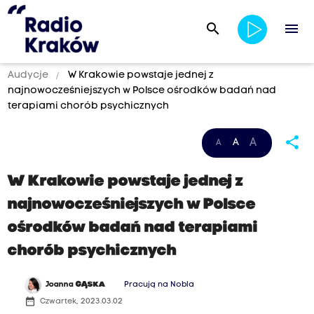
search
menu
Audycje
W Krakowie powstaje jednej z
najnowocześniejszych w Polsce ośrodków badań nad
terapiami chorób psychicznych
share
A
A
A
W Krakowie powstaje jednej z
najnowocześniejszych w Polsce
ośrodków badań nad terapiami
chorób psychicznych
Joanna
GĄSKA
Pracują na Nobla
date_range
Czwartek, 2023.03.02