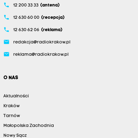
phone
12 200 33 33
(antena)
phone
12 630 60 00
(recepcja)
phone
12 630 62 06
(reklama)
email
redakcja@radiokrakow.pl
email
reklama@radiokrakow.pl
O NAS
Aktualności
Kraków
Tarnów
Małopolska Zachodnia
Nowy Sącz