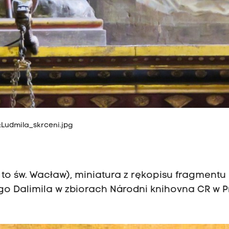
:Ludmila_skrceni.jpg
 to św. Wacław), miniatura z rękopisu fragmentu
ego Dalimila w zbiorach Národni knihovna CR w 