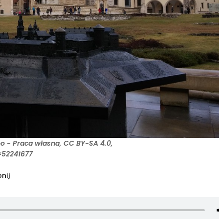
oo - Praca własna, CC BY-SA 4.0,
=52241677
nij