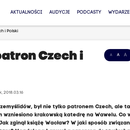
AKTUALNOŚCI
AUDYCJE
PODCASTY
WYDARZE
 i Polski
atron Czech i
A
A
A
k, 2018.03.16
rzemyślidów, był nie tylko patronem Czech, ale t
m wzniesiono krakowską katedrę na Wawelu. Co
ak zginął książę Wacław? W jaki sposób związan