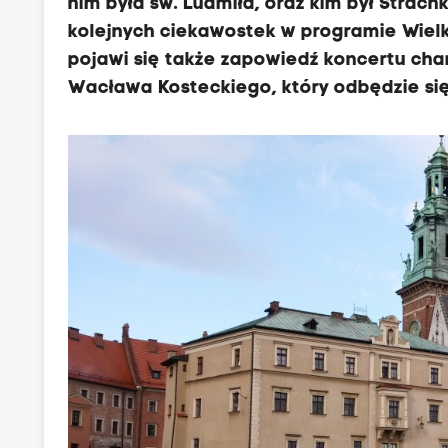
nim była św. Ludmiła, oraz kim był Stra
kolejnych ciekawostek w programie Wielka 
pojawi się także zapowiedź koncertu cha
Wacława Kosteckiego, który odbędzie się