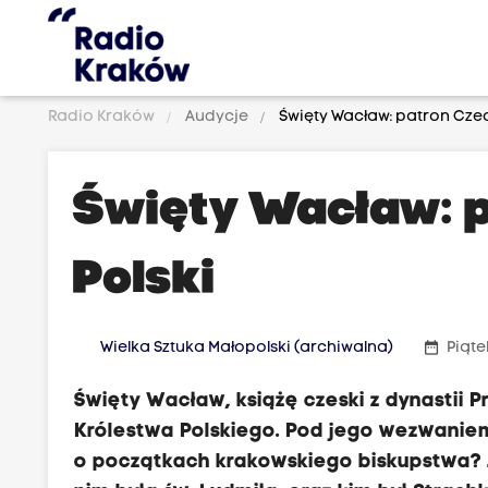
Radio Kraków
Audycje
Święty Wacław: patron Czech
Święty Wacław: p
Polski
date_range
Wielka Sztuka Małopolski (archiwalna)
Piąte
Święty Wacław, książę czeski z dynastii P
Królestwa Polskiego. Pod jego wezwanie
o początkach krakowskiego biskupstwa? J