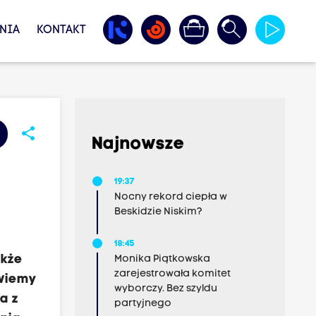
NIA
KONTAKT
share
Najnowsze
19:37
Nocny rekord ciepła w
Beskidzie Niskim?
18:45
akże
Monika Piątkowska
zarejestrowała komitet
 wiemy
wyborczy. Bez szyldu
a z
partyjnego