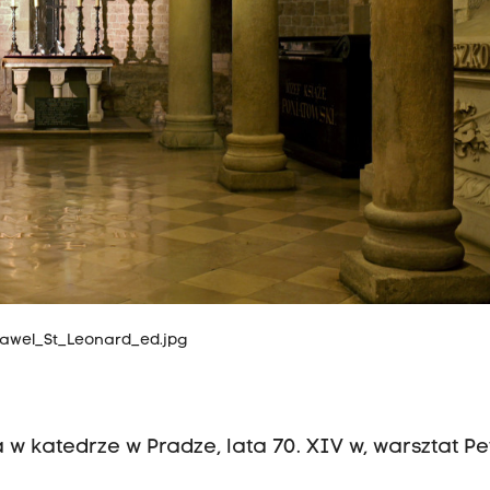
:Wawel_St_Leonard_ed.jpg
 w katedrze w Pradze, lata 70. XIV w, warsztat Pe