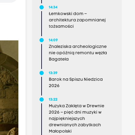
14:34
Łemkowski dom –
architektura zapomnianej
tożsamości
14:09
Znaleziska archeologiczne
nie opóźnią remontu węzła
Bagatela
13:39
Barok na Spiszu Niedzica
2026
13:22
Muzyka Zaklęta w Drewnie
2026 – pięć dni muzyki w
najpiękniejszych
drewnianych zabytkach
Małopolski