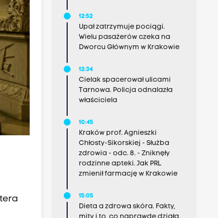
12:52
Upał zatrzymuje pociągi.
Wielu pasażerów czeka na
Dworcu Głównym w Krakowie
12:34
Cielak spacerował ulicami
Tarnowa. Policja odnalazła
właściciela
10:45
Kraków prof. Agnieszki
Chłosty-Sikorskiej - Służba
zdrowia - odc. 8. - Zniknęły
rodzinne apteki. Jak PRL
zmienił farmację w Krakowie
15:05
tera
Dieta a zdrowa skóra. Fakty,
mity i to, co naprawdę działa