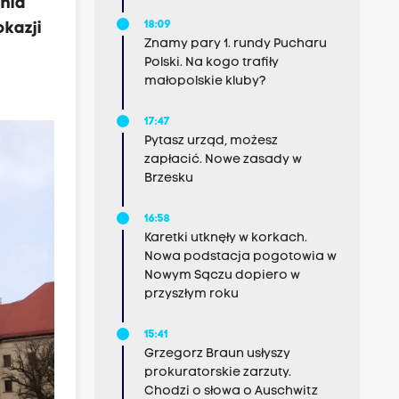
ania
18:09
okazji
Znamy pary 1. rundy Pucharu
Polski. Na kogo trafiły
małopolskie kluby?
17:47
Pytasz urząd, możesz
zapłacić. Nowe zasady w
Brzesku
16:58
Karetki utknęły w korkach.
Nowa podstacja pogotowia w
Nowym Sączu dopiero w
przyszłym roku
15:41
Grzegorz Braun usłyszy
prokuratorskie zarzuty.
Chodzi o słowa o Auschwitz