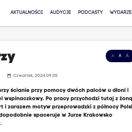
AKTUALNOŚCI
AUDYCJE
PODCASTY
WYDARZE
rzy
A
A
A
date_range
Czwartek, 2024.09.05
przy ścianie przy pomocy dwóch palców u dłoni i
l wspinaczkowy. Po pracy przychodzi tutaj z żoną
rt i zarazem motyw przeprowadzki z północy Pols
rawdopodobnie spaceruje w Jurze Krakowsko
.