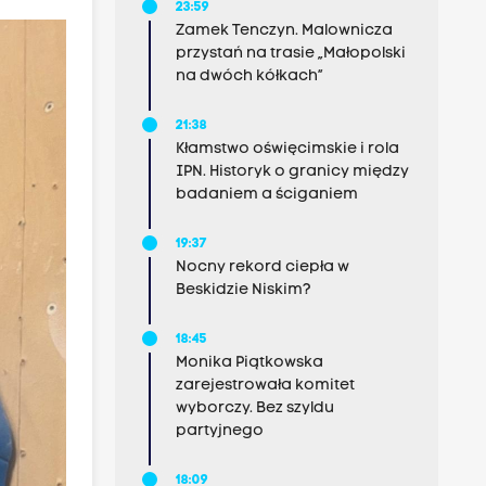
23:59
Zamek Tenczyn. Malownicza
przystań na trasie „Małopolski
na dwóch kółkach”
21:38
Kłamstwo oświęcimskie i rola
IPN. Historyk o granicy między
badaniem a ściganiem
19:37
Nocny rekord ciepła w
Beskidzie Niskim?
18:45
Monika Piątkowska
zarejestrowała komitet
wyborczy. Bez szyldu
partyjnego
18:09