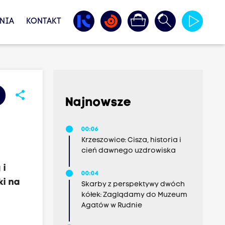
NIA
KONTAKT
share
Najnowsze
00:06
Krzeszowice: Cisza, historia i
cień dawnego uzdrowiska
 i
00:04
ki na
Skarby z perspektywy dwóch
kółek: Zaglądamy do Muzeum
Agatów w Rudnie