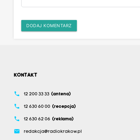
DODAJ KOMENTARZ
KONTAKT
phone
12 200 33 33
(antena)
phone
12 630 60 00
(recepcja)
phone
12 630 62 06
(reklama)
email
redakcja@radiokrakow.pl