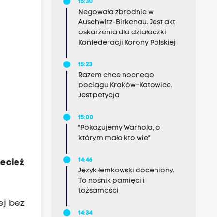
15:30
Negowała zbrodnie w
Auschwitz-Birkenau. Jest akt
oskarżenia dla działaczki
Konfederacji Korony Polskiej
15:23
Razem chce nocnego
pociągu Kraków–Katowice.
Jest petycja
15:00
"Pokazujemy Warhola, o
którym mało kto wie"
14:46
zecież
Język łemkowski doceniony.
To nośnik pamięci i
tożsamości
ej bez
14:34