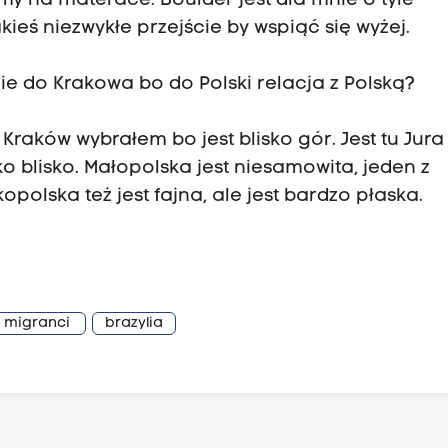
my na materace. Boulder jest dla mnie o tyle
akieś niezwykłe przejście by wspiąć się wyżej.
e do Krakowa bo do Polski relacja z Polską?
raków wybrałem bo jest blisko gór. Jest tu Jura
o blisko. Małopolska jest niesamowita, jeden z
polska też jest fajna, ale jest bardzo płaska.
migranci
brazylia