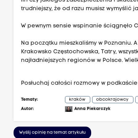
lin czy jakiegoś zabezpieczenia i skacze
trudniejszy, że od razu musisz wymyślić j
W pewnym sensie wspinanie ściągnęło Ci
Na początku mieszkaliśmy w Poznaniu. A K
Krakowsko Częstochowska, Tatry, wszystk
najładniejszych regionów w Polsce. Wielko
Posłuchaj całości rozmowy w podkaście
Tematy:
kraków
obcokrajowcy
Autor:
Anna Piekarczyk
Wyślij opinię na temat artykułu