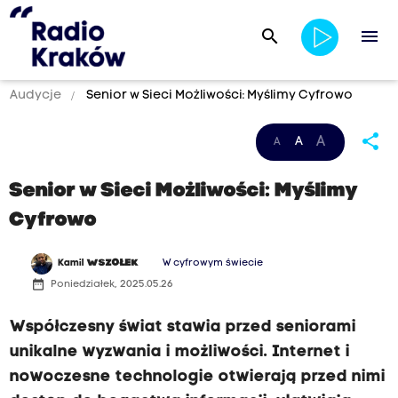
search
menu
Audycje
Senior w Sieci Możliwości: Myślimy Cyfrowo
share
A
A
A
Senior w Sieci Możliwości: Myślimy
Cyfrowo
Kamil
WSZOŁEK
W cyfrowym świecie
date_range
Poniedziałek, 2025.05.26
Współczesny świat stawia przed seniorami
unikalne wyzwania i możliwości. Internet i
nowoczesne technologie otwierają przed nimi