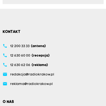
KONTAKT
phone
12 200 33 33
(antena)
phone
12 630 60 00
(recepcja)
phone
12 630 62 06
(reklama)
email
redakcja@radiokrakow.pl
email
reklama@radiokrakow.pl
O NAS