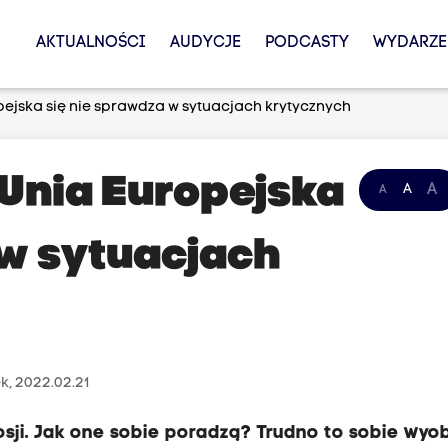
AKTUALNOŚCI
AUDYCJE
PODCASTY
WYDARZE
opejska się nie sprawdza w sytuacjach krytycznych
 Unia Europejska
A
A
A
 w sytuacjach
k, 2022.02.21
osji. Jak one sobie poradzą? Trudno to sobie wyob