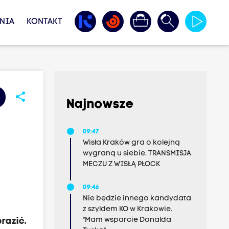
NIA
KONTAKT
share
Najnowsze
09:47
Wisła Kraków gra o kolejną
wygraną u siebie. TRANSMISJA
MECZU Z WISŁĄ PŁOCK
09:46
Nie będzie innego kandydata
z szyldem KO w Krakowie.
"Mam wsparcie Donalda
razić.