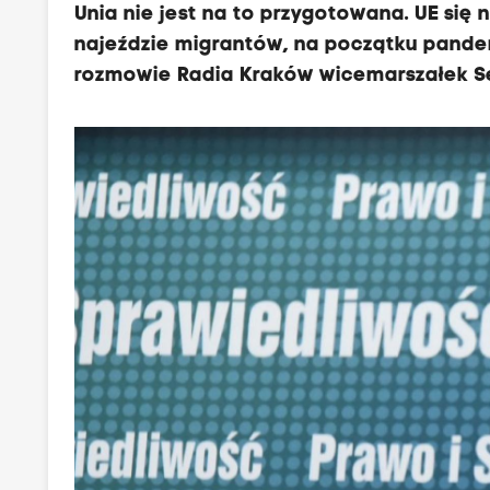
Unia nie jest na to przygotowana. UE się 
najeździe migrantów, na początku pandemi
rozmowie Radia Kraków wicemarszałek Sej