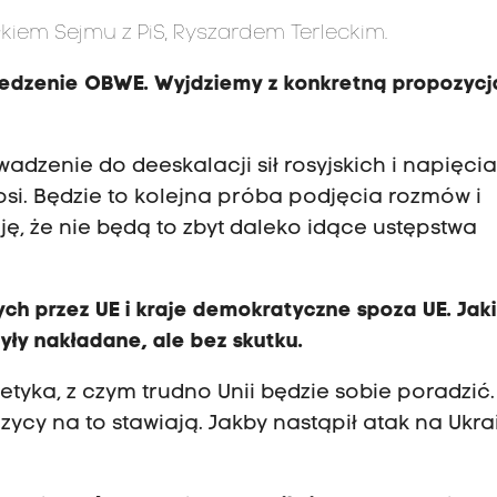
iem Sejmu z PiS, Ryszardem Terleckim.
iedzenie OBWE. Wyjdziemy z konkretną propozycj
wadzenie do deeskalacji sił rosyjskich i napięci
nosi. Będzie to kolejna próba podjęcia rozmów i
ję, że nie będą to zbyt daleko idące ustępstwa
ch przez UE i kraje demokratyczne spoza UE. Jak
yły nakładane, ale bez skutku.
etyka, z czym trudno Unii będzie sobie poradzić.
zycy na to stawiają. Jakby nastąpił atak na Ukra