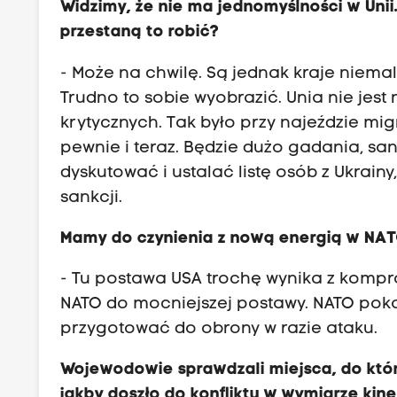
Widzimy, że nie ma jednomyślności w Unii. 
przestaną to robić?
- Może na chwilę. Są jednak kraje niema
Trudno to sobie wyobrazić. Unia nie jest
krytycznych. Tak było przy najeździe mi
pewnie i teraz. Będzie dużo gadania, san
dyskutować i ustalać listę osób z Ukrain
sankcji.
Mamy do czynienia z nową energią w NA
- Tu postawa USA trochę wynika z kompr
NATO do mocniejszej postawy. NATO pokaz
przygotować do obrony w razie ataku.
Wojewodowie sprawdzali miejsca, do któr
jakby doszło do konfliktu w wymiarze kin