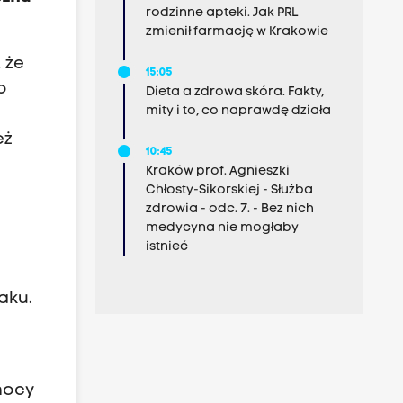
rodzinne apteki. Jak PRL
zmienił farmację w Krakowie
 że
15:05
o
Dieta a zdrowa skóra. Fakty,
mity i to, co naprawdę działa
eż
10:45
Kraków prof. Agnieszki
Chłosty-Sikorskiej - Służba
zdrowia - odc. 7. - Bez nich
medycyna nie mogłaby
istnieć
aku.
omocy