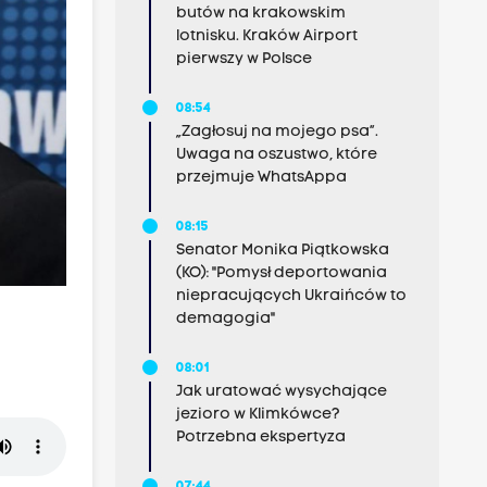
butów na krakowskim
lotnisku. Kraków Airport
pierwszy w Polsce
08:54
„Zagłosuj na mojego psa”.
Uwaga na oszustwo, które
przejmuje WhatsAppa
08:15
Senator Monika Piątkowska
(KO): "Pomysł deportowania
niepracujących Ukraińców to
demagogia"
08:01
Jak uratować wysychające
jezioro w Klimkówce?
Potrzebna ekspertyza