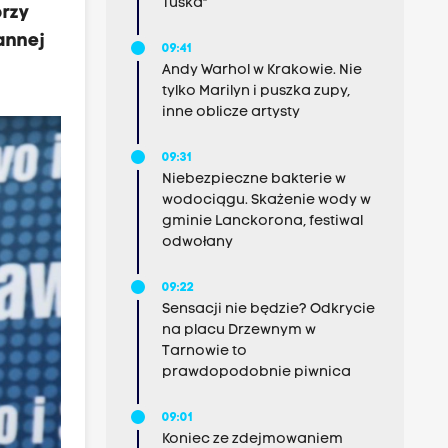
Tuska"
przy
annej
09:41
Andy Warhol w Krakowie. Nie
tylko Marilyn i puszka zupy,
inne oblicze artysty
09:31
Niebezpieczne bakterie w
wodociągu. Skażenie wody w
gminie Lanckorona, festiwal
odwołany
09:22
Sensacji nie będzie? Odkrycie
na placu Drzewnym w
Tarnowie to
prawdopodobnie piwnica
09:01
Koniec ze zdejmowaniem