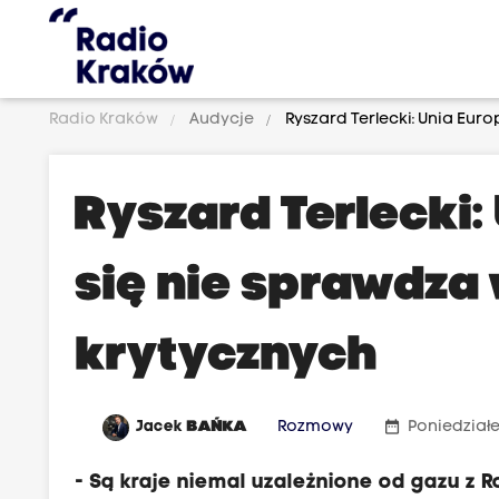
Radio Kraków
Audycje
Ryszard Terlecki: Unia Eur
Ryszard Terlecki:
się nie sprawdza
krytycznych
date_range
Jacek
BAŃKA
Rozmowy
Poniedziałe
- Są kraje niemal uzależnione od gazu z R