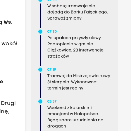
07:44
W sobotę tramwaje nie
dojadą do Borku Fałęckiego.
Sprawdź zmiany
ą ws.
07:30
Po upałach przyszły ulewy.
a wokół
Podtopienia w gminie
Ciężkowice, 23 interwencje
strażaków
07:19
Tramwaj do Mistrzejowic ruszy
ie
31 sierpnia. Wykonawca:
termin jest realny
06:57
 Drugi
Weekend z kolarskimi
inę,
emocjami w Małopolsce.
Będą spore utrudnienia na
drogach