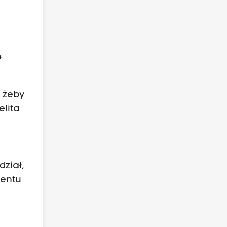
e
, żeby
elita
ział,
mentu