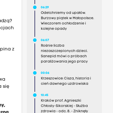
06:29
Odetchniemy od upałów.
Burzowy piątek w Małopolsce.
radzą?
Wieczorem ochłodzenie i
acjach
kolejne opady
06:07
Rośnie liczba
kpina z
niezaszczepionych dzieci.
Sanepid mówi o próbach
paraliżowania jego pracy
00:06
Krzeszowice: Cisza, historia i
twa
cień dawnego uzdrowiska
 się
10:45
Kraków prof. Agnieszki
ny,
Chłosty-Sikorskiej - Służba
zdrowia - odc. 8. - Zniknęły
czna