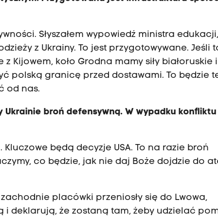
żywności. Słyszałem wypowiedź ministra edukacji,
dzieży z Ukrainy. To jest przygotowywane. Jeśli t
e z Kijowem, koło Grodna mamy siły białoruskie i
zyć polską granicę przed dostawami. To będzie t
ć od nas.
 Ukrainie broń defensywną. W wypadku konfliktu
 Kluczowe będą decyzje USA. To na razie broń
zymy, co będzie, jak nie daj Boże dojdzie do at
i zachodnie placówki przeniosły się do Lwowa,
ją i deklarują, że zostaną tam, żeby udzielać p