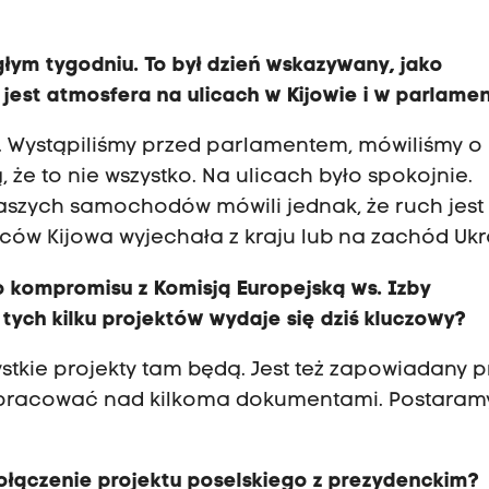
łym tygodniu. To był dzień wskazywany, jako
 jest atmosfera na ulicach w Kijowie i w parlame
. Wystąpiliśmy przed parlamentem, mówiliśmy o
że to nie wszystko. Na ulicach było spokojnie.
naszych samochodów mówili jednak, że ruch jest
ców Kijowa wyjechała z kraju lub na zachód Ukr
do kompromisu z Komisją Europejską ws. Izby
 tych kilku projektów wydaje się dziś kluczowy?
stkie projekty tam będą. Jest też zapowiadany p
y pracować nad kilkoma dokumentami. Postaramy
ołączenie projektu poselskiego z prezydenckim?