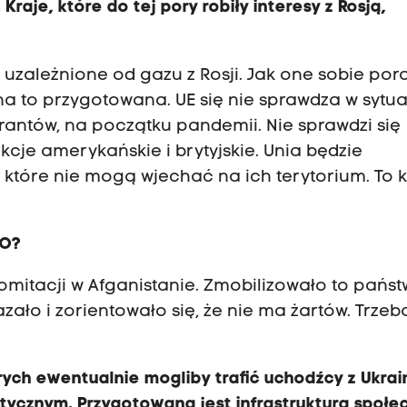
Kraje, które do tej pory robiły interesy z Rosją,
l uzależnione od gazu z Rosji. Jak one sobie po
 na to przygotowana. UE się nie sprawdza w sytu
grantów, na początku pandemii. Nie sprawdzi się
kcje amerykańskie i brytyjskie. Unia będzie
y, które nie mogą wjechać na ich terytorium. To 
TO?
omitacji w Afganistanie. Zmobilizowało to pańs
ało i zorientowało się, że nie ma żartów. Trzeba
ych ewentualnie mogliby trafić uchodźcy z Ukrai
etycznym. Przygotowana jest infrastruktura społe