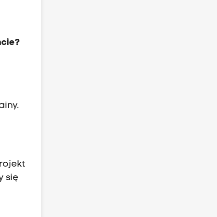
ncie?
ainy.
rojekt
 się