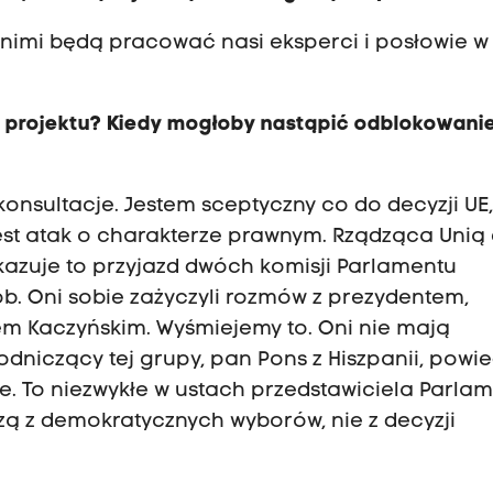
d nimi będą pracować nasi eksperci i posłowie w
 projektu? Kiedy mogłoby nastąpić odblokowani
konsultacje. Jestem sceptyczny co do decyzji UE
jest atak o charakterze prawnym. Rządząca Unią 
Pokazuje to przyjazd dwóch komisji Parlamentu
b. Oni sobie zażyczyli rozmów z prezydentem,
m Kaczyńskim. Wyśmiejemy to. Oni nie mają
dniczący tej grupy, pan Pons z Hiszpanii, powied
e. To niezwykłe w ustach przedstawiciela Parla
ą z demokratycznych wyborów, nie z decyzji