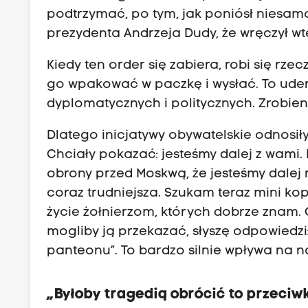
podtrzymać, po tym, jak poniósł niesamo
prezydenta Andrzeja Dudy, że wręczył wt
Kiedy ten order się zabiera, robi się rz
go wpakować w paczkę i wysłać. To uder
dyplomatycznych i politycznych. Zrobien
Dlatego inicjatywy obywatelskie odnosił
Chciały pokazać: jesteśmy dalej z wami. 
obrony przed Moskwą, że jesteśmy dalej
coraz trudniejsza. Szukam teraz mini kop
życie żołnierzom, których dobrze znam. 
mogliby ją przekazać, słyszę odpowiedz
panteonu”. To bardzo silnie wpływa na 
„Byłoby tragedią obrócić to przeciw