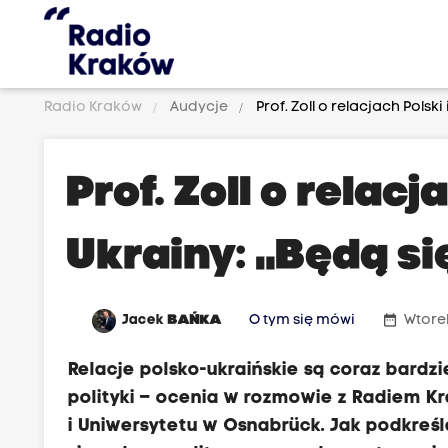
Radio Kraków
Audycje
Prof. Zoll o relacjach Polski
Prof. Zoll o relacj
Ukrainy: „Będą si
date_range
Jacek
BAŃKA
O tym się mówi
Wtore
Relacje polsko-ukraińskie są coraz bardzie
polityki – ocenia w rozmowie z Radiem Kr
i Uniwersytetu w Osnabrück. Jak podkreśla,