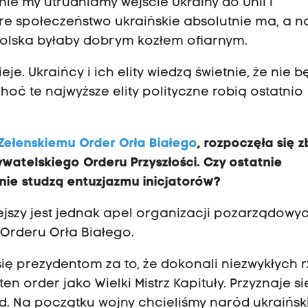
ie my utrudniamy wejście Ukrainy do Unii i
óre społeczeństwo ukraińskie absolutnie ma, a n
 Polska byłaby dobrym kozłem ofiarnym.
eje. Ukraińcy i ich elity wiedzą świetnie, że nie 
choć te najwyższe elity polityczne robią ostatnio
Zełenskiemu Order Orła Białego
, rozpoczęła się z
atelskiego Orderu Przyszłości. Czy ostatnie
 nie studzą entuzjazmu inicjatorów?
jszy jest jednak apel organizacji pozarządowyc
 Orderu Orła Białego.
ę prezydentom za to, że dokonali niezwykłych r
n order jako Wielki Mistrz Kapituły. Przyznaje s
ód. Na początku wojny chcieliśmy naród ukraińsk