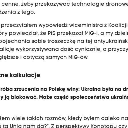
yle cenne, żeby przekazywać technologie dronowe
zenia z tego.
k przeczytałem wypowiedź wiceministra z Koalicji
y powiedział, że PiS przekazał MiG-i, a my dziel
jechania sobie troszeczkę na tej antyukraińskie
 koalicję wykorzystywana dość cynicznie, a przycz
głębsze i dotyczą samych MiG-ów.
zne kalkulacje
róba zrzucenia na Polskę winy: Ukraina była na d
ałby ją blokować. Może część społeczeństwa ukrai
łem wiele takich rozmów, kiedy byłem daleko n
o ta Unia nam da?”. Z perspektywy Konotopu cz