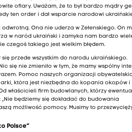
wite ofiary. Uważam, że to był bardzo mądry ge
edy ten order i dał wsparcie narodowi ukraińsk
ecz odwrotną. Ona nie uderza w Zełenskiego. On 
za w naród ukraiński i zamyka nam bardzo wiel
ie czegoś takiego jest wielkim błędem.
y się przede wszystkim do narodu ukraińskiego.
Nic się nie zmieniło w tym, że mamy wspólny inte
 razem. Pomoc naszych organizacji obywatelskic
arki, która jest niezbędna do kopania okopów i 
Od właścicieli firm budowlanych, którzy ewentua
i: „Nie będziemy się dokładać do budowania
naszą możliwość pomocy. Musimy to przezwycięż
ko Polsce”