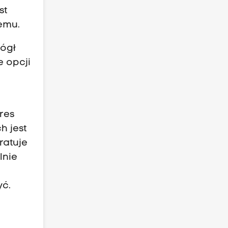
st
iemu.
mógł
e opcji
res
h jest
ratuje
lnie
yć.