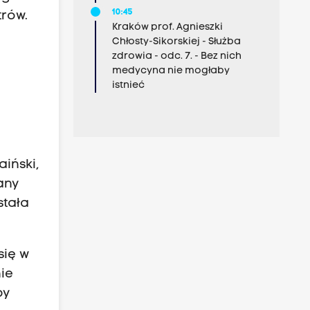
10:45
trów.
Kraków prof. Agnieszki
Chłosty-Sikorskiej - Służba
zdrowia - odc. 7. - Bez nich
medycyna nie mogłaby
istnieć
iński,
any
stała
się w
ie
by