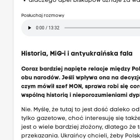
dlaczego apel biskupów uznaje za wa
Posłuchaj rozmowy
Historia, MiG-i i antyukraińska fala
Coraz bardziej napięte relacje między Pol
obu narodów. Jeśli wpływa ona na decyzj
czym mówił szef MON, sprawa robi się cor
wspólną historią i nieporozumieniami dy
Nie. Myślę, że tutaj to jest dość daleko
tylko gazetowe, choć interesuję się tak
jest o wiele bardziej złożony, dlatego ż
przekazania. Ukraińcy chcieli, żeby Pols