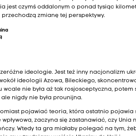
ia jest czymś oddalonym o ponad tysiąc kilome
i przechodzą zmianę tej perspektywy.
aina
ą
eróżne ideologie. Jest też inny nacjonalizm ukra
 wokół ideologii Azowa, Bileckiego, skoncentrow
u wcale nie była aż tak rosjosceptyczna, potem 
, ale nigdy nie była prounijna.
omiast pojawiać teoria, która ostatnio pojawia 
e wpływowa, zaczyna się zastanawiać, czy Unia n
ończy. Wtedy ta gra miałaby polegać na tym, że