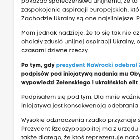
pokazać społeczeństwu unijnemu, że to n
zaspokojenie aspiracji europejskich, kt
Zachodzie Ukrainy są one najsilniejsze.
Mam jednak nadzieję, że to się tak nie dzi
chciały zdusić unijnej aspiracji Ukrainy, 
czasami dziwne rzeczy.
Po tym, gdy
prezydent Nawrocki odebrał 
podpisów pod inicjatywą nadania mu Obyw
wypowiedzi Zełenskiego i ukraińskich elit
Podpisałem się pod tym. Dla mnie ważnie
inicjatywa jest konsekwencją odebrania
Wysokie odznaczenia rzadko przyznaje si
Prezydent Rzeczypospolitej ma z urzędu te
także dlatego, że ktoś reprezentuje nar