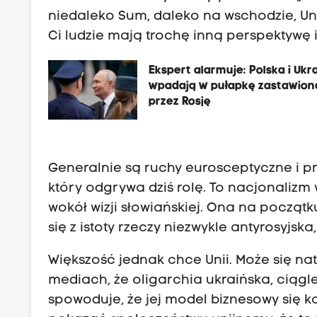
niedaleko Sum, daleko na wschodzie, Un
Ci ludzie mają trochę inną perspektywę 
Ekspert alarmuje: Polska i Ukr
wpadają w pułapkę zastawion
przez Rosję
Generalnie są ruchy eurosceptyczne i prz
który odgrywa dziś rolę. To nacjonalizm
wokół wizji słowiańskiej. Ona na początk
się z istoty rzeczy niezwykle antyrosyjska
Większość jednak chce Unii. Może się nat
mediach, że oligarchia ukraińska, ciągl
spowoduje, że jej model biznesowy się k