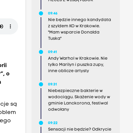
MECZU Z WISŁĄ PŁOCK
09:46
Nie będzie innego kandydata
z szyldem KO w Krakowie.
"Mam wsparcie Donalda
Tuska"
09:41
Andy Warhol w Krakowie. Nie
tylko Marilyn i puszka zupy,
rii
inne oblicze artysty
”, o
n
09:31
Niebezpieczne bakterie w
wodociągu. Skażenie wody w
gminie Lanckorona, festiwal
acje są
odwołany
roblem
iego
09:22
Sensacji nie będzie? Odkrycie