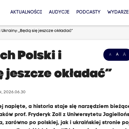
AKTUALNOŚCI
AUDYCJE
PODCASTY
WYDARZE
 i Ukrainy: „Będą się jeszcze okładać”
ach Polski i
A
A
A
ę jeszcze okładać”
k, 2026.06.30
j napięte, a historia staje się narzędziem bieżąc
aków prof. Fryderyk Zoll z Uniwersytetu Jagielloń
 zarówno po polskiej, jak i ukraińskiej stronie p