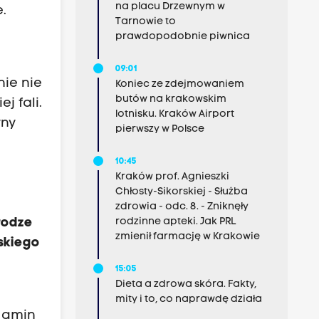
na placu Drzewnym w
.
Tarnowie to
prawdopodobnie piwnica
09:01
nie nie
Koniec ze zdejmowaniem
butów na krakowskim
j fali.
lotnisku. Kraków Airport
yny
pierwszy w Polsce
10:45
Kraków prof. Agnieszki
Chłosty-Sikorskiej - Służba
zdrowia - odc. 8. - Zniknęły
rodzinne apteki. Jak PRL
rodze
zmienił farmację w Krakowie
ńskiego
15:05
Dieta a zdrowa skóra. Fakty,
a
mity i to, co naprawdę działa
y gmin