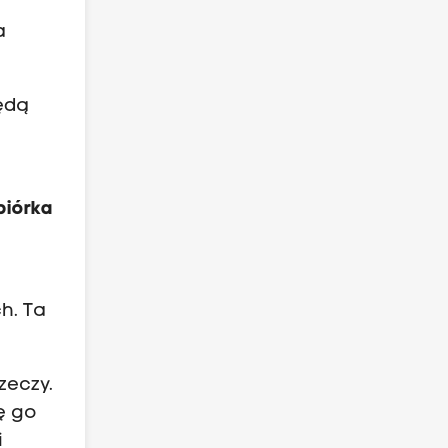
a
będą
biórka
h. Ta
zeczy.
ię go
i