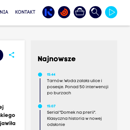
NIA
KONTAKT
share
Najnowsze
15:44
Tarnów: Woda zalała ulice i
posesje. Ponad 50 interwencji
po burzach
ej
15:07
Serial "Domek na prerii".
skiego
Klasyczna historia w nowej
ojawiła
odsłonie