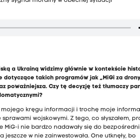
żny sygnał moralny w obecnej sytuacji
ską a Ukrainą widzimy głównie w kontekście histo
e dotyczące takich programów jak „MiGi za drony
az poważniejsza. Czy tę decyzję też tłumaczy pa
plomatycznymi?
 od mojego kręgu informacji i trochę moje inform
że sprawami wojskowymi. Z tego, co słyszałem, p
e te MiG-i nie bardzo nadawały się do bezpośredn
ka jeszcze w nie zainwestowała. One utknęły, bo