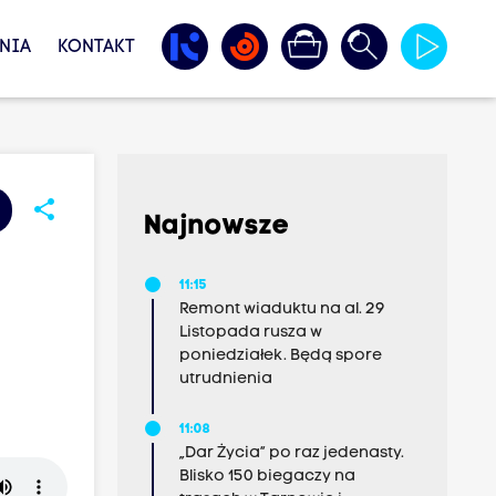
NIA
KONTAKT
share
Najnowsze
11:15
Remont wiaduktu na al. 29
Listopada rusza w
poniedziałek. Będą spore
utrudnienia
11:08
„Dar Życia” po raz jedenasty.
Blisko 150 biegaczy na