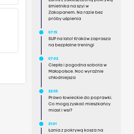
Łania z zakleszczoną pokrywą
śmietnika na szyi w
Zakopanem. Na razie bez
próby uśpienia
07:15
SUP na lato! Kraków zaprasza
na bezpłatne treningi
07:02
Ciepła i pogodna sobota w
Małopolsce. Noc wyraźnie
chłodniejsza
22:05
Prawo łowieckie do poprawki.
Co mogą zyskać mieszkańcy
miast i wsi?
21:01
Łania z pokrywą kosza na