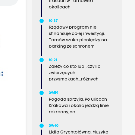
trasach w Tarnowie i
okolicach
10:37
Rządowy program nie
sfinansuje całej inwestycji.
Tarnów szuka pieniędzy na
parking ze schronem
10:21
Zależy co kto lubi, czyli o
zwierzęcych
przysmakach...różnych
09:59
Pogoda sprzyja. Po ulicach
Krakowa i okolic jeżdżą linie
rekreacyjne
09:40
Lidia Grychtołówna. Muzyka