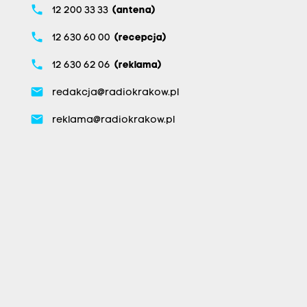
phone
12 200 33 33
(antena)
phone
12 630 60 00
(recepcja)
phone
12 630 62 06
(reklama)
email
redakcja@radiokrakow.pl
email
reklama@radiokrakow.pl