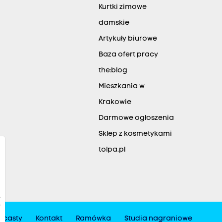
Kurtki zimowe
damskie
Artykuły biurowe
Baza ofert pracy
the:blog
Mieszkania w
Krakowie
Darmowe ogłoszenia
Sklep z kosmetykami
tolpa.pl
dcasty
Kontakt
Ramówka
Studia nagraniowe