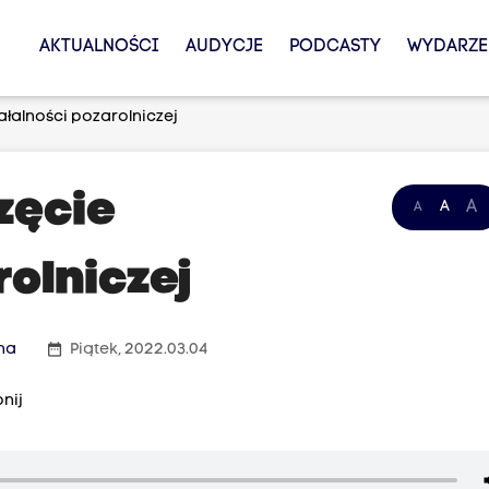
AKTUALNOŚCI
AUDYCJE
PODCASTY
WYDARZE
łalności pozarolniczej
zęcie
A
A
A
rolniczej
date_range
na
Piątek, 2022.03.04
nij