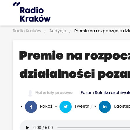
Radio Kraków
Audycje
Premie na rozpoczęcie dzia
Premie na rozpoc
działalności poza
Materiały prasowe
Forum Rolnika archiwal
Pokaż
Tweetnij
Udostęp