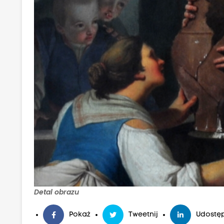
Detal obrazu
Pokaż
Tweetnij
Udostęp