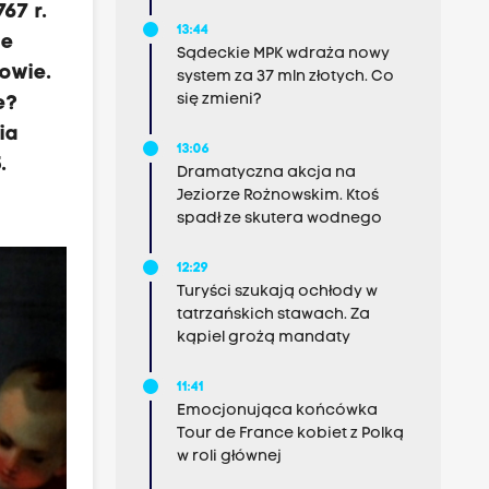
67 r.
13:44
ie
Sądeckie MPK wdraża nowy
owie.
system za 37 mln złotych. Co
się zmieni?
e?
ia
13:06
.
Dramatyczna akcja na
Jeziorze Rożnowskim. Ktoś
spadł ze skutera wodnego
12:29
Turyści szukają ochłody w
tatrzańskich stawach. Za
kąpiel grożą mandaty
11:41
Emocjonująca końcówka
Tour de France kobiet z Polką
w roli głównej