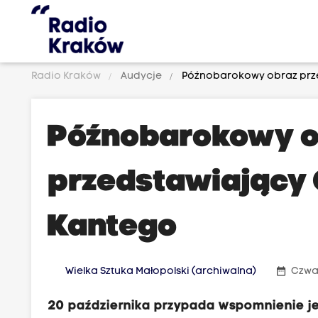
Radio Kraków
Audycje
Późnobarokowy obraz prze
Późnobarokowy o
przedstawiający 
Kantego
date_range
Wielka Sztuka Małopolski (archiwalna)
Czwar
20 października przypada wspomnienie je