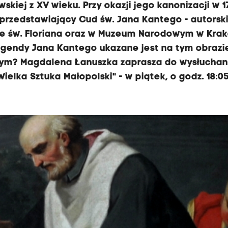
iej z XV wieku. Przy okazji jego kanonizacji w 17
przedstawiający Cud św. Jana Kantego - autorsk
ele św. Floriana oraz w Muzeum Narodowym w Krak
legendy Jana Kantego ukazane jest na tym obrazi
tym? Magdalena Łanuszka zaprasza do wysłuchan
elka Sztuka Małopolski" - w piątek, o godz. 18:05