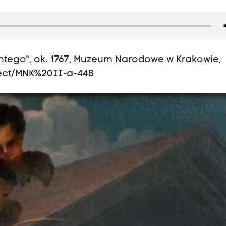
ntego", ok. 1767, Muzeum Narodowe w Krakowie,
ject/MNK%20II-a-448