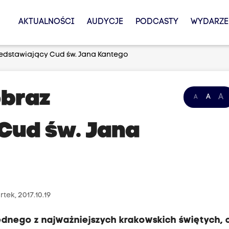
AKTUALNOŚCI
AUDYCJE
PODCASTY
WYDARZE
dstawiający Cud św. Jana Kantego
braz
A
A
A
Cud św. Jana
tek, 2017.10.19
dnego z najważniejszych krakowskich świętych, c