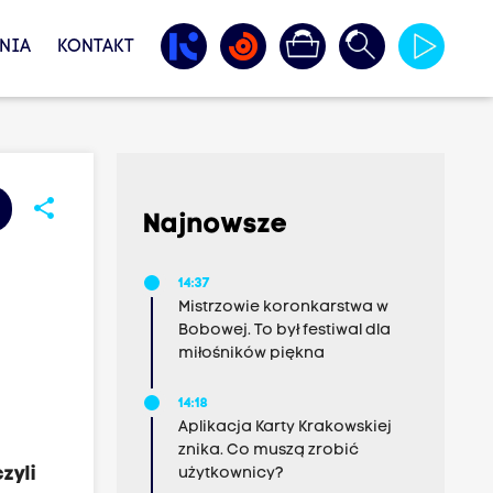
NIA
KONTAKT
share
Najnowsze
14:37
Mistrzowie koronkarstwa w
Bobowej. To był festiwal dla
miłośników piękna
14:18
Aplikacja Karty Krakowskiej
znika. Co muszą zrobić
zyli
użytkownicy?