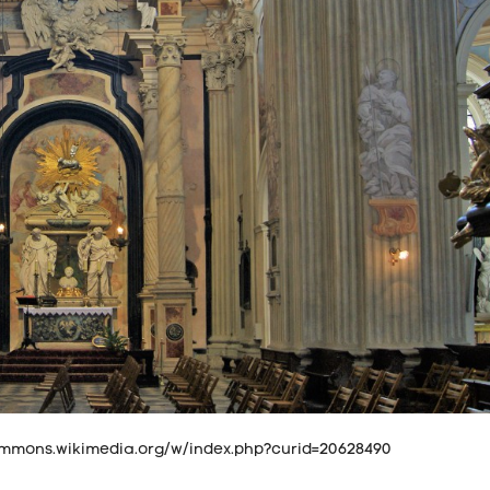
/commons.wikimedia.org/w/index.php?curid=20628490