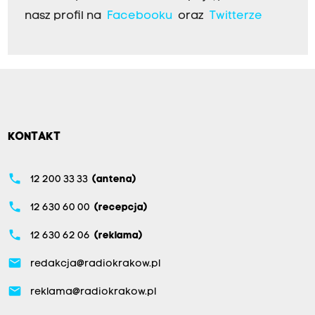
nasz profil na
Facebooku
oraz
Twitterze
KONTAKT
phone
12 200 33 33
(antena)
phone
12 630 60 00
(recepcja)
phone
12 630 62 06
(reklama)
email
redakcja@radiokrakow.pl
email
reklama@radiokrakow.pl