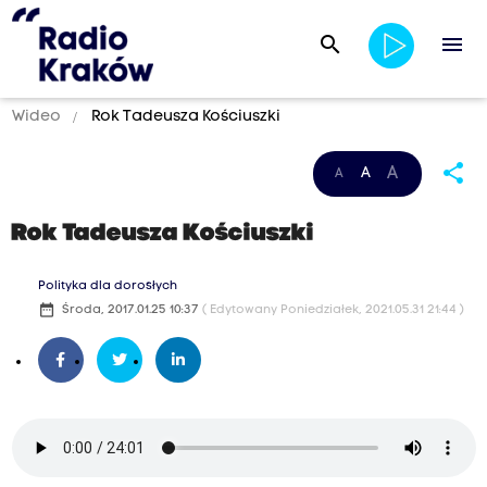
search
menu
Wideo
Rok Tadeusza Kościuszki
share
A
A
A
Rok Tadeusza Kościuszki
Polityka dla dorosłych
date_range
Środa, 2017.01.25 10:37
( Edytowany Poniedziałek, 2021.05.31 21:44 )