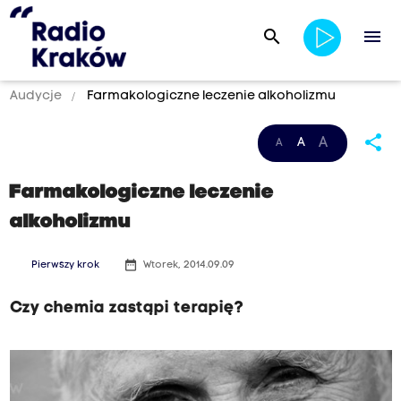
search
menu
Audycje
Farmakologiczne leczenie alkoholizmu
share
A
A
A
Farmakologiczne leczenie
alkoholizmu
date_range
Pierwszy krok
Wtorek, 2014.09.09
Czy chemia zastąpi terapię?