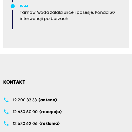
15:44
Tarnów: Woda zalała ulice i posesje. Ponad 50
interwencji po burzach
KONTAKT
phone
12 200 33 33
(antena)
phone
12 630 60 00
(recepcja)
phone
12 630 62 06
(reklama)