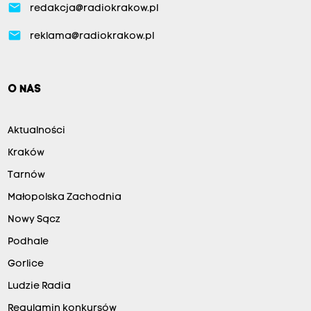
email
redakcja@radiokrakow.pl
email
reklama@radiokrakow.pl
O NAS
Aktualności
Kraków
Tarnów
Małopolska Zachodnia
Nowy Sącz
Podhale
Gorlice
Ludzie Radia
Regulamin konkursów