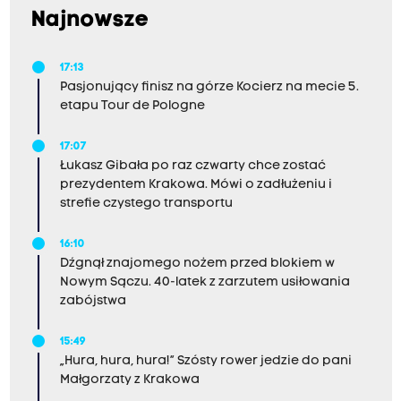
Najnowsze
17:13
Pasjonujący finisz na górze Kocierz na mecie 5.
etapu Tour de Pologne
17:07
Łukasz Gibała po raz czwarty chce zostać
prezydentem Krakowa. Mówi o zadłużeniu i
strefie czystego transportu
16:10
Dźgnął znajomego nożem przed blokiem w
Nowym Sączu. 40-latek z zarzutem usiłowania
zabójstwa
15:49
„Hura, hura, hura!” Szósty rower jedzie do pani
Małgorzaty z Krakowa