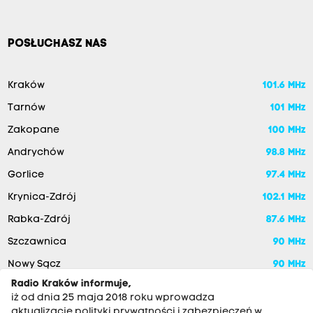
POSŁUCHASZ NAS
Kraków
101.6 MHz
Tarnów
101 MHz
Zakopane
100 MHz
Andrychów
98.8 MHz
Gorlice
97.4 MHz
Krynica-Zdrój
102.1 MHz
Rabka-Zdrój
87.6 MHz
Szczawnica
90 MHz
Nowy Sącz
90 MHz
Radio Kraków informuje,
iż od dnia 25 maja 2018 roku wprowadza
aktualizację polityki prywatności i zabezpieczeń w