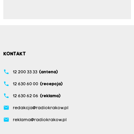
KONTAKT
phone
12 200 33 33
(antena)
phone
12 630 60 00
(recepcja)
phone
12 630 62 06
(reklama)
email
redakcja@radiokrakow.pl
email
reklama@radiokrakow.pl