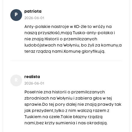
patriota
P
2026-06-01
Anty-polskie nastroje w KO-żle to wróży na
naszą przyszłość,mają Tuska-anty-polaka i
nie znają Historii o przemilczanych
ludobójstwach na Wołyniu, bo żyli za komuny,a
teraz rządzą nami.Komunę gloryfikują.
realista
R
2026-06-01
Poseł nie zna historii o przemilczanych
zbrodniach na Wołyniu i zabiera głos w tej
sprawie.Do tej pory dalej nie znają prawdy tak
jak prezydent,tylko z nim walczą razem z
Tuskiem na czele.Takie błazny rządzą
nami,bez krzty sumienia i nas okradają.