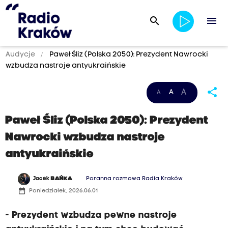
search
menu
Audycje
Paweł Śliz (Polska 2050): Prezydent Nawrocki
wzbudza nastroje antyukraińskie
share
A
A
A
Paweł Śliz (Polska 2050): Prezydent
Nawrocki wzbudza nastroje
antyukraińskie
Jacek
BAŃKA
Poranna rozmowa Radia Kraków
date_range
Poniedziałek, 2026.06.01
- Prezydent wzbudza pewne nastroje