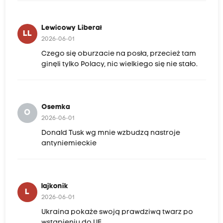
Lewicowy Liberał
LL
2026-06-01
Czego się oburzacie na posła, przecież tam
ginęli tylko Polacy, nic wielkiego się nie stało.
Osemka
O
2026-06-01
Donald Tusk wg mnie wzbudzą nastroje
antyniemieckie
lajkonik
L
2026-06-01
Ukraina pokaże swoją prawdziwą twarz po
wstąpieniu do UE.