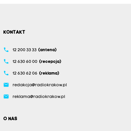
KONTAKT
phone
12 200 33 33
(antena)
phone
12 630 60 00
(recepcja)
phone
12 630 62 06
(reklama)
email
redakcja@radiokrakow.pl
email
reklama@radiokrakow.pl
O NAS