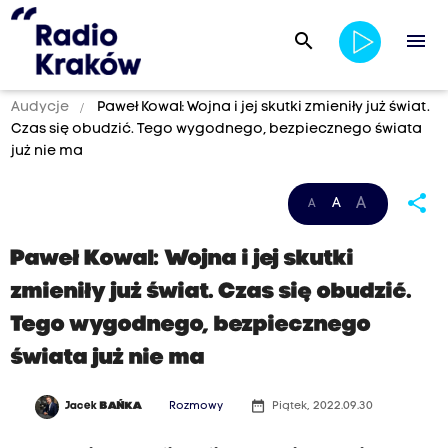
search
menu
Audycje
Paweł Kowal: Wojna i jej skutki zmieniły już świat.
Czas się obudzić. Tego wygodnego, bezpiecznego świata
już nie ma
share
A
A
A
Paweł Kowal: Wojna i jej skutki
zmieniły już świat. Czas się obudzić.
Tego wygodnego, bezpiecznego
świata już nie ma
date_range
Jacek
BAŃKA
Rozmowy
Piątek, 2022.09.30