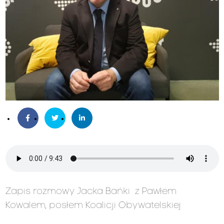
Zapis rozmowy Jacka Bańki z Pawłem
Kowalem, posłem Koalicji Obywatelskiej