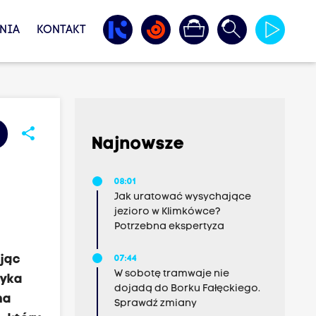
NIA
KONTAKT
share
Najnowsze
08:01
Jak uratować wysychające
jezioro w Klimkówce?
Potrzebna ekspertyza
ając
07:44
W sobotę tramwaje nie
tyka
dojadą do Borku Fałęckiego.
na
Sprawdź zmiany