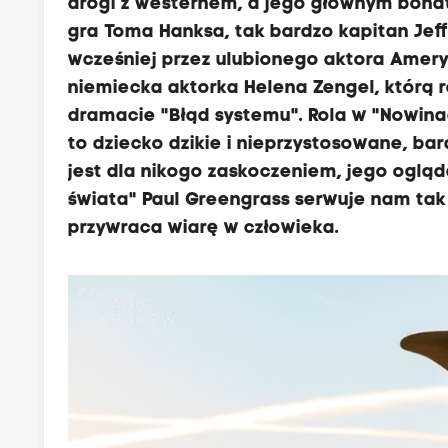
drogi z westernem, a jego głównym bohat
gra Toma Hanksa, tak bardzo kapitan Jef
wcześniej przez ulubionego aktora Amery
niemiecka aktorka Helena Zengel, którą
dramacie "Błąd systemu". Rola w "Nowinac
to dziecko dzikie i nieprzystosowane, bar
jest dla nikogo zaskoczeniem, jego ogląd
świata" Paul Greengrass serwuje nam tak
przywraca wiarę w człowieka.