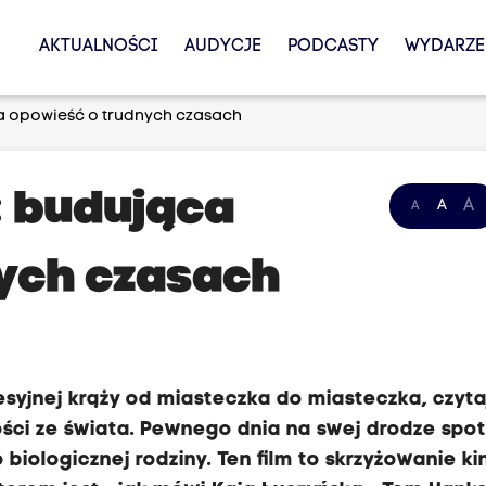
AKTUALNOŚCI
AUDYCJE
PODCASTY
WYDARZE
a opowieść o trudnych czasach
: budująca
A
A
A
ych czasach
esyjnej krąży od miasteczka do miasteczka, czyt
ci ze świata. Pewnego dnia na swej drodze spo
 biologicznej rodziny. Ten film to skrzyżowanie ki