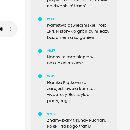
przystań na trasie „Małopolski
na dwóch kółkach”
21:38
Kłamstwo oświęcimskie i rola
IPN. Historyk o granicy między
badaniem a ściganiem
19:37
Nocny rekord ciepła w
Beskidzie Niskim?
18:45
Monika Piątkowska
zarejestrowała komitet
wyborczy. Bez szyldu
partyjnego
18:09
Znamy pary 1. rundy Pucharu
Polski. Na kogo trafiły