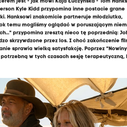
erem jest - jak mówi Kaja Łuczyńska - Tom Hanks
ferson Kyle Kidd przypomina inne postacie grane
ki. Hanksowi znakomicie partneruje młodziutka,
 rok temu mogliśmy oglądać w poruszającym nie
h..." przypomina zresztą nieco tę poprzednią: J
dzo skrzywdzone przez los. I choć zakończenie fi
anie sprawia wielką satysfakcję. Poprzez "Nowiny
 potrzebną w tych czasach sesję terapeutyczną, 