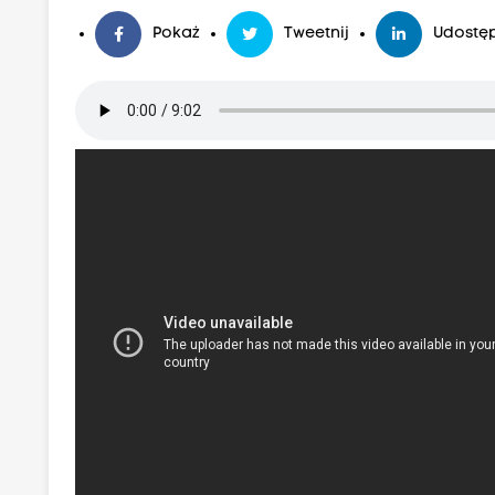
Pokaż
Tweetnij
Udostęp