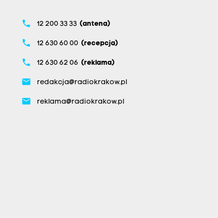
phone
12 200 33 33
(antena)
phone
12 630 60 00
(recepcja)
phone
12 630 62 06
(reklama)
email
redakcja@radiokrakow.pl
email
reklama@radiokrakow.pl