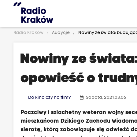
Radio Kraków
Audycje
Nowiny ze świata: budując
Nowiny ze świata
opowieść o trudn
date_range
Do kina czy na film?
Sobota, 2021.03.06
Poczciwy i szlachetny weteran wojny sec
mieszkańcom Dzikiego Zachodu wiadomoś
sierotę, którą zobowiązuje się odwieźć do