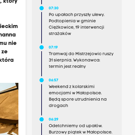
, który
07:30
Po upałach przyszły ulewy.
Podtopienia w gminie
mieckim
Ciężkowice, 19 interwencji
strażaków
ohanna
lmu nie
07:19
 ze
Tramwaj do Mistrzejowic ruszy
która
31 sierpnia. Wykonawca:
termin jest realny
06:57
Weekend z kolarskimi
emocjami w Małopolsce.
Będą spore utrudnienia na
drogach
06:29
Odetchniemy od upałów.
Burzowy piątek w Małopolsce.