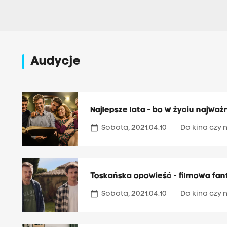
Audycje
Najlepsze lata - bo w życiu najważ
calendar_today
Sobota, 2021.04.10
Do kina czy n
Toskańska opowieść - filmowa fantazj
calendar_today
Sobota, 2021.04.10
Do kina czy n