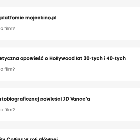
 platfomie mojeekino.pl
a film?
yczna opowieść o Hollywood lat 30-tych i 40-tych
a film?
autobiograficznej powieści JD Vance’a
a film?