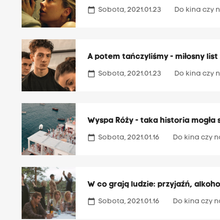
calendar_today
Sobota, 2021.01.23
Do kina czy n
A potem tańczyliśmy - miłosny list
calendar_today
Sobota, 2021.01.23
Do kina czy n
Wyspa Róży - taka historia mogła 
calendar_today
Sobota, 2021.01.16
Do kina czy n
W co grają ludzie: przyjaźń, alko
calendar_today
Sobota, 2021.01.16
Do kina czy n