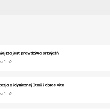
niejsza jest prawdziwa przyjaźń
a film?
a o idyllicznej Italii i dolce vita
a film?