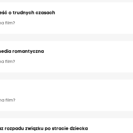
ieść o trudnych czasach
na film?
omedia romantyczna
na film?
na film?
az rozpadu związku po stracie dziecka