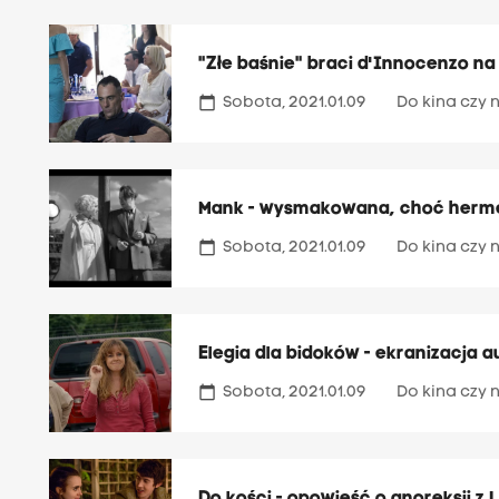
"Złe baśnie" braci d'Innocenzo na
calendar_today
Sobota, 2021.01.09
Do kina czy n
Mank - wysmakowana, choć hermet
calendar_today
Sobota, 2021.01.09
Do kina czy n
Elegia dla bidoków - ekranizacja 
calendar_today
Sobota, 2021.01.09
Do kina czy n