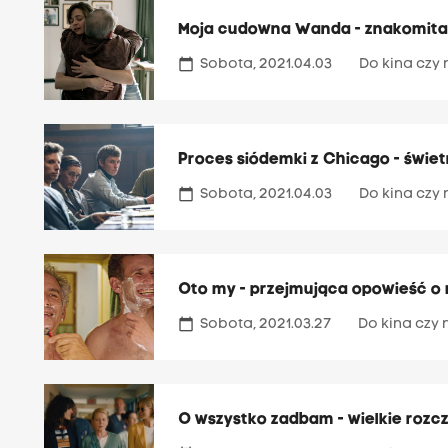
Moja cudowna Wanda - znakomita
calendar_today
Sobota, 2021.04.03
Do kina czy 
Proces siódemki z Chicago - świe
calendar_today
Sobota, 2021.04.03
Do kina czy 
Oto my - przejmująca opowieść o m
calendar_today
Sobota, 2021.03.27
Do kina czy 
O wszystko zadbam - wielkie rozc