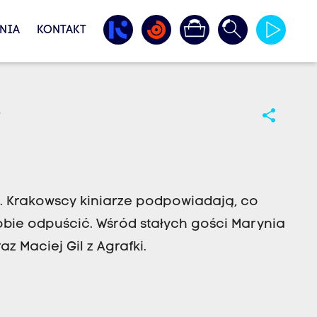
NIA
KONTAKT
?
share
. Krakowscy kiniarze podpowiadają, co
obie odpuścić. Wśród stałych gości Marynia
z Maciej Gil z Agrafki.