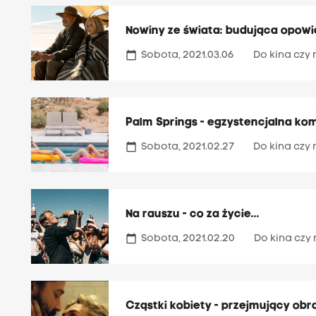
Nowiny ze świata: budująca opow
calendar_today
Sobota, 2021.03.06
Do kina czy 
Palm Springs - egzystencjalna k
calendar_today
Sobota, 2021.02.27
Do kina czy 
Na rauszu - co za życie...
calendar_today
Sobota, 2021.02.20
Do kina czy 
Cząstki kobiety - przejmujący obr