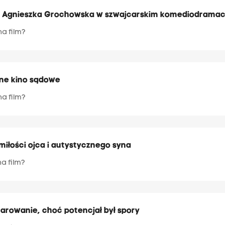
 Agnieszka Grochowska w szwajcarskim komediodramac
na film?
tne kino sądowe
na film?
iłości ojca i autystycznego syna
na film?
zarowanie, choć potencjał był spory