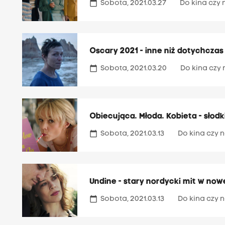
calendar_today
Sobota, 2021.03.27
Do kina czy 
Oscary 2021 - inne niż dotychcza
calendar_today
Sobota, 2021.03.20
Do kina czy 
Obiecująca. Młoda. Kobieta - słod
calendar_today
Sobota, 2021.03.13
Do kina czy n
Undine - stary nordycki mit w now
calendar_today
Sobota, 2021.03.13
Do kina czy n