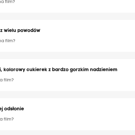
na film?
s z wielu powodów
na film?
ki, kolorowy cukierek z bardzo gorzkim nadzieniem
a film?
ej odsłonie
a film?