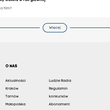
ly Collins w roli głównej
a film?
Więcej
O NAS
Aktualności
Ludzie Radia
Kraków
Regulamin
Tarnów
konkursów
Małopolska
Abonament